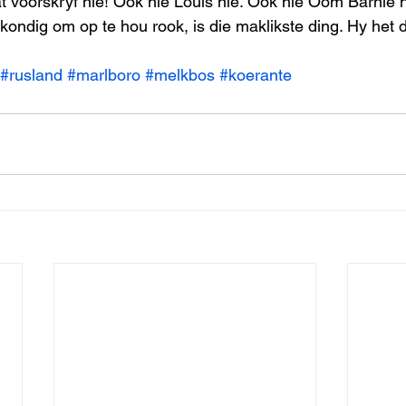
t voorskryf nie! Ook nie Louis nie. Ook nie Oom Barnie 
ondig om op te hou rook, is die maklikste ding. Hy het di
#rusland
#marlboro
#melkbos
#koerante