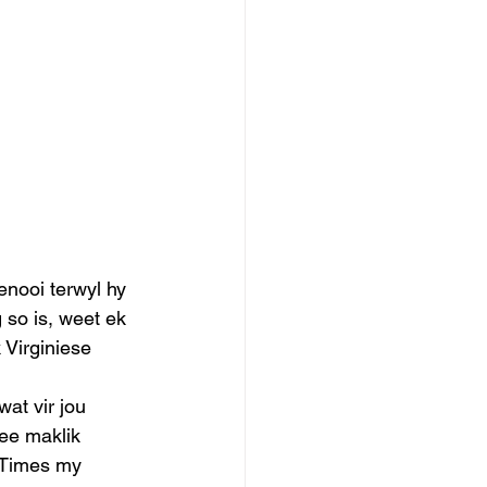
enooi terwyl hy 
so is, weet ek 
 Virginiese 
at vir jou 
ee maklik 
 Times my 