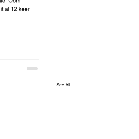
nie  Oom 
t al 12 keer 
See All