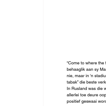
“Come to where the fl
behaaglik aan sy Mar
nie, maar in ‘n stadi
tabak” die beste verk
In Rusland was die wi
allerlei toe deure 
positief geswaai wor