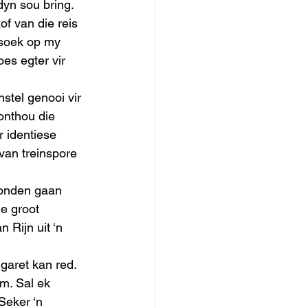
yn sou bring.  
of van die reis 
esoek op my 
s egter vir 
stel genooi vir 
onthou die 
r identiese 
van treinspore 
Londen gaan 
e groot 
Rijn uit ‘n 
garet kan red. 
am. Sal ek 
Seker ‘n 