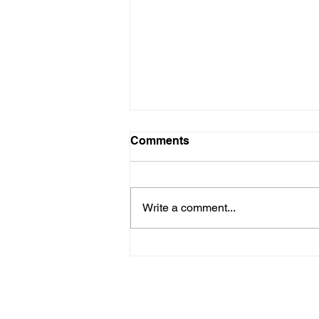
Probleme probleme
Comments
Die hoop het toe nie beskaam
nie. Rapport het afgelope Sondag
vorendag gekom met ’n
Write a comment...
noemenswaardige resensie –
Trisa Hugo se skrywe oor...