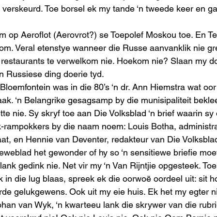
k verskeurd. Toe borsel ek my tande ‘n tweede keer en ga
m op Aeroflot (Aerovrot?) se Toepolef Moskou toe. En Te
om. Veral etenstye wanneer die Russe aanvanklik nie gr
vol restaurants te verwelkom nie. Hoekom nie? Slaan my d
n Russiese ding doerie tyd.  
Bloemfontein was in die 80’s ‘n dr. Ann Hiemstra wat oor
. ‘n Belangrike gesagsamp by die munisipaliteit beklee
ette nie. Sy skryf toe aan Die Volksblad ‘n brief waarin sy 
k-rampokkers by die naam noem: Louis Botha, administra
, en Hennie van Deventer, redakteur van Die Volksblad
ieweblad het gewonder of hy so ‘n sensitiewe briefie moet
 lank gedink nie. Net vir my ‘n Van Rijntjie opgesteek. Toe
 in die lug blaas, spreek ek die oorwoë oordeel uit: sit h
orde gelukgewens. Ook uit my eie huis. Ek het my egter n
Johan van Wyk, ‘n kwarteeu lank die skrywer van die rubr