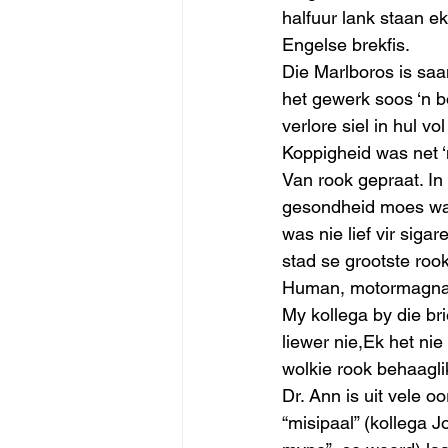
halfuur lank staan e
Engelse brekfis.  
Die Marlboros is saa
het gewerk soos ‘n b
verlore siel in hul 
Koppigheid was net ‘
Van rook gepraat. In 
gesondheid moes waak
was nie lief vir sigar
stad se grootste roo
Human, motormagnaat
My kollega by die br
liewer nie,Ek het nie
wolkie rook behaaglik
Dr. Ann is uit vele o
“misipaal” (kollega 