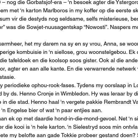
 – nog die Gorbatsjof-era – ‘n besoek agter die Ystergord
oem met ‘n karton Marlboros in my koffer op die eerste sk
sum vir die destyds nog seldsame, selfs misterieuse, b
r” was die Sowjet-nuusagentskap “Nowosti”. Naspers moe
kermheer, het my darem na sy en sy vrou, Anna, se woon
perige kombuisie in ‘n siellose, grou woonstelgebou. Ek 
ie tafeldoek en die koolsop soos gister. Ook al die ande
or, agter en aan alle kante. En die verwarrende netwerk 
tasie.  
y periodieke ophou-rook-fases. Tydens my oorslaap in 
nd by ds. Henno Cronje in Wimbledon. Hy was leraar by di
in die stad. Henno haal ‘n vergete pakkie Rembrandt Van 
 ‘n Engelse bier of wat ‘n paar entjies aan.  
n ek op met daardie hond-in-die-mond-gevoel. Net ‘n si
r die kooi is ‘n hele karton. ‘n Sielestryd soos min ontvl
bete my belofte aan gade Tokkie probeer gestand doen? 