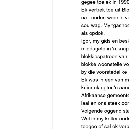
gegee toe ek in 1990
Ek vertrek toe uit Bl
na Londen waar ‘n vi
sou wag. My “gashee
als opdok.  
Igor, my gids en bes
middagete in ‘n knap
blokkiespatroon van d
blokke woonstelle vo
by die voorstedelike s
Ek was in een van m
kuier ek egter ‘n aa
Afrikaanse gemeente 
laai en ons steek oor
Volgende oggend staa
Wel in my koffer onde
toegee of sal ek ver