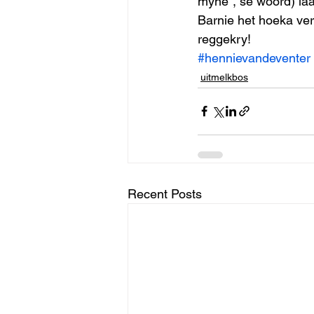
myne”, se woord) laa
Barnie het hoeka verk
reggekry! 
#hennievandeventer
uitmelkbos
Recent Posts