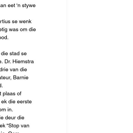
an eet ‘n stywe 
rtius se wenk 
etig was om die 
ood. 
 die stad se 
. Dr. Hiemstra 
drie van die 
teur, Barnie 
.  
 plaas of 
 ek die eerste 
om in.  
ie deur die 
iek “Stop van 