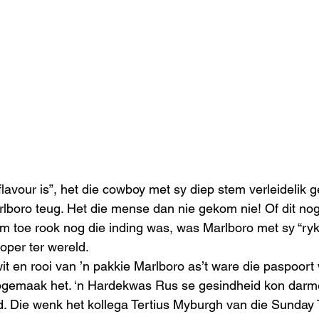
avour is”, het die cowboy met sy diep stem verleidelik g
lboro teug. Het die mense dan nie gekom nie! Of dit nog 
um toe rook nog die inding was, was Marlboro met sy “ryk
oper ter wereld.  
t en rooi van ’n pakkie Marlboro as’t ware die paspoort w
oopgemaak het. ‘n Hardekwas Rus se gesindheid kon darm
d. Die wenk het kollega Tertius Myburgh van die Sunday