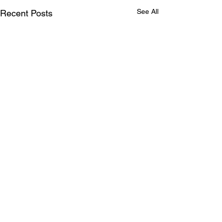
See All
Recent Posts
Why? / Hoekom?
A brief explanation on why I
run without shoes. (Afrikaans
Comments