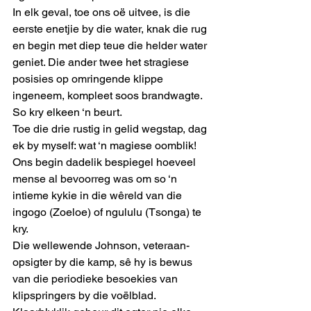
In elk geval, toe ons oë uitvee, is die 
eerste enetjie by die water, knak die rug 
en begin met diep teue die helder water 
geniet. Die ander twee het stragiese 
posisies op omringende klippe 
ingeneem, kompleet soos brandwagte.  
So kry elkeen ‘n beurt.
Toe die drie rustig in gelid wegstap, dag 
ek by myself: wat ‘n magiese oomblik! 
Ons begin dadelik bespiegel hoeveel 
mense al bevoorreg was om so ‘n 
intieme kykie in die wêreld van die 
ingogo (Zoeloe) of ngululu (Tsonga) te 
kry.
Die wellewende Johnson, veteraan-
opsigter by die kamp, sê hy is bewus 
van die periodieke besoekies van 
klipspringers by die voëlblad. 