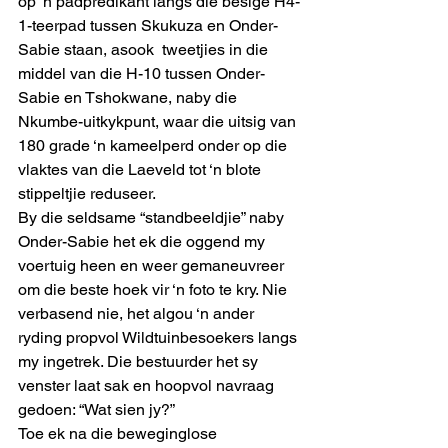
op ‘n padpredikant langs die besige H4-
1-teerpad tussen Skukuza en Onder-
Sabie staan, asook  tweetjies in die 
middel van die H-10 tussen Onder-
Sabie en Tshokwane, naby die 
Nkumbe-uitkykpunt, waar die uitsig van 
180 grade ‘n kameelperd onder op die 
vlaktes van die Laeveld tot ‘n blote 
stippeltjie reduseer.
By die seldsame “standbeeldjie” naby 
Onder-Sabie het ek die oggend my 
voertuig heen en weer gemaneuvreer 
om die beste hoek vir ‘n foto te kry. Nie 
verbasend nie, het algou ‘n ander 
ryding propvol Wildtuinbesoekers langs 
my ingetrek. Die bestuurder het sy 
venster laat sak en hoopvol navraag 
gedoen: “Wat sien jy?”
Toe ek na die beweginglose 