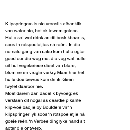
Klipspringers is nie vreeslik afhanklik 
van water nie, het ek iewers gelees. 
Hulle sal wel drink as dit beskikbaar is, 
soos in rotspoeletjies ná reën.  In die 
nomale gang van sake kom hulle egter 
goed oor die weg met die vog wat hulle 
uit hul vegetariese dieet van blare, 
blomme en vrugte verkry. Maar hier het 
hulle doelbewus kom drink. Geen 
twyfel daaroor nie.
Moet darem dan dadelik byvoeg: ek 
verstaan dit nogal as daardie pikante 
klip-voëlbadjie by Boulders vir ‘n 
klipspringer lyk soos ‘n rotspoeletjie ná 
goeie reën. ‘n Verbeeldingryke hand sit 
agter die ontwerp.