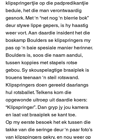
klipspringertjie op die padpredikantjie 
beduie, het die man verontwaardig 
gesnork. Met ‘n “net nog ‘n blerrie bok” 
deur stywe lippe gepers, is hy haastig 
weer vort. Aan daardie insident het die 
boskamp Boulders se klipspringers my 
pas op ‘n baie spesiale manier herinner.
Boulders is, soos die naam aandui, 
tussen koppies met stapels rotse 
gebou. Sy skouspelagtige braaiplek is 
trouens teenaan ‘n steil rotswand. 
Klipspringers doen gereeld daarlangs 
hul rotsballet. Telkens kom die 
opgewonde uitroep uit daardie koers: 
“Klipspringer”. Dan gryp jy jou kamera 
en laat vat braaiplek se kant toe.
Op my eerste besoek het ek tussen die 
takke van die seringe deur ‘n paar foto’s 
van klipspingers gekry, en nou weer op 