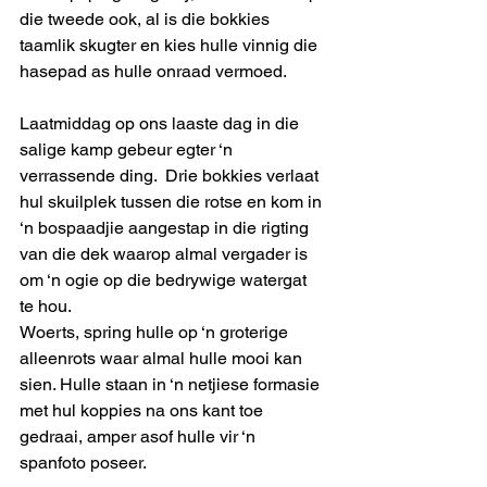
die tweede ook, al is die bokkies 
taamlik skugter en kies hulle vinnig die 
hasepad as hulle onraad vermoed.
Laatmiddag op ons laaste dag in die 
salige kamp gebeur egter ‘n 
verrassende ding.  Drie bokkies verlaat 
hul skuilplek tussen die rotse en kom in 
‘n bospaadjie aangestap in die rigting 
van die dek waarop almal vergader is 
om ‘n ogie op die bedrywige watergat 
te hou.
Woerts, spring hulle op ‘n groterige 
alleenrots waar almal hulle mooi kan 
sien. Hulle staan in ‘n netjiese formasie 
met hul koppies na ons kant toe 
gedraai, amper asof hulle vir ‘n 
spanfoto poseer.