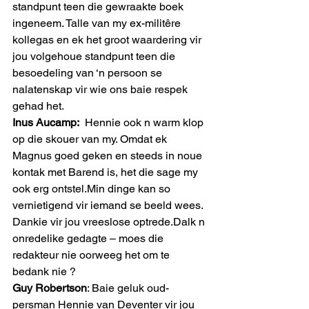
standpunt teen die gewraakte boek 
ingeneem. Talle van my ex-militêre 
kollegas en ek het groot waardering vir 
jou volgehoue standpunt teen die 
besoedeling van ‘n persoon se 
nalatenskap vir wie ons baie respek 
gehad het.
Inus Aucamp:
  Hennie ook n warm klop 
op die skouer van my. Omdat ek 
Magnus goed geken en steeds in noue 
kontak met Barend is, het die sage my 
ook erg ontstel.Min dinge kan so 
vernietigend vir iemand se beeld wees. 
Dankie vir jou vreeslose optrede.Dalk n 
onredelike gedagte – moes die 
redakteur nie oorweeg het om te 
bedank nie ?
Guy Robertson
: Baie geluk oud-
persman Hennie van Deventer vir jou 