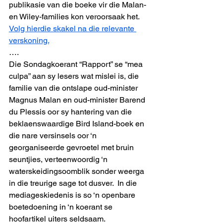
publikasie van die boeke vir die Malan- 
en Wiley-families kon veroorsaak het. 
Volg hierdie skakel na die relevante 
verskoning.
…. 
Die Sondagkoerant “Rapport” se “mea 
culpa” aan sy lesers wat mislei is, die 
familie van die ontslape oud-minister 
Magnus Malan en oud-minister Barend 
du Plessis oor sy hantering van die 
beklaenswaardige Bird Island-boek en 
die nare versinsels oor ‘n 
georganiseerde gevroetel met bruin 
seuntjies, verteenwoordig ‘n 
waterskeidingsoomblik sonder weerga 
in die treurige sage tot dusver.  In die 
mediageskiedenis is so ‘n openbare 
boetedoening in ‘n koerant se 
hoofartikel uiters seldsaam.