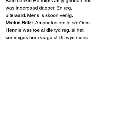
Baie dankie Hennie! Wat jy gedoen het, 
was inderdaad dapper. En reg, 
uiteraard. Mens is skoon verlig.
Marius Britz:
  Amper lus om te sê: Oom 
Hennie was toe al die tyd reg, al het 
sommiges hom verguis! Dit wys mens 
dat daar geen plaasvervanger vir 
ervaring en joernalistieke vernuf is nie!
Erdee van Huyssteen:
 Ja Hennie daar 
is nie n plaasvervanger vir deurdagte 
insig nie. Komplimente aan jou.
Kammie Strydom:
  Mooi Hennie, ek glo 
aan die Nederlandse gesegde: ” die 
leuen hardloop snel , maar die 
waarheid agterhaal hom wel.”
Pee
t Simonis:
 Mense wat geregtigheid 
en waarheid wil verhef is jou baie dank 
verskuldig dat jy die lig bly fokus het op 
die beswaddering wat met Bird Island 