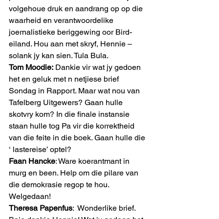
volgehoue druk en aandrang op op die 
waarheid en verantwoordelike 
joernalistieke beriggewing oor Bird-
eiland. Hou aan met skryf, Hennie – 
solank jy kan sien. Tula Bula.
Tom Moodie:
 Dankie vir wat jy gedoen 
het en geluk met n netjiese brief 
Sondag in Rapport. Maar wat nou van 
Tafelberg Uitgewers? Gaan hulle 
skotvry kom? In die finale instansie 
staan hulle tog Pa vir die korrektheid 
van die feite in die boek. Gaan hulle die 
‘ lastereise’ optel?
Faan Hancke
: Ware koerantmant in 
murg en been. Help om die pilare van 
die demokrasie regop te hou. 
Welgedaan!
Theresa Papenfus
:  Wonderlike brief. 