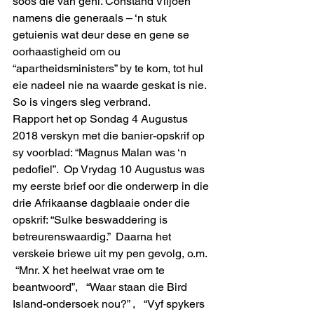
soos dié van genl. Constand Viljoen 
namens die generaals – ‘n stuk 
getuienis wat deur dese en gene se 
oorhaastigheid om ou 
“apartheidsministers” by te kom, tot hul 
eie nadeel nie na waarde geskat is nie.  
So is vingers sleg verbrand.
Rapport het op Sondag 4 Augustus 
2018 verskyn met die banier-opskrif op 
sy voorblad: “Magnus Malan was ‘n 
pedofiel”.  Op Vrydag 10 Augustus was 
my eerste brief oor die onderwerp in die 
drie Afrikaanse dagblaaie onder die 
opskrif: “Sulke beswaddering is 
betreurenswaardig.”  Daarna het 
verskeie briewe uit my pen gevolg, o.m. 
 “Mnr. X het heelwat vrae om te 
beantwoord”,   “Waar staan die Bird 
Island-ondersoek nou?” ,   “Vyf spykers 