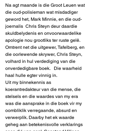
Na agt maande is die Groot Leuen wat 
die oud-polisieman wat misdadiger 
geword het, Mark Minnie, en die oud-
joernalis  Chris Steyn deur daardie 
skuldbelydenis en onvoorwaardelike 
apologie nou grootliks ter ruste gelê. 
Omtrent net die uitgewer, Tafelberg, en 
die oorlewende skrywer, Chris Steyn,  
volhard in hul verdediging van die 
onverdedigbare boek.   Die waarheid 
haal hulle egter vinnig in.
Uit my binnekennis as 
koerantredakteur van die mense, die 
stelsels en die waardes van my era 
was die aansprake in die boek vir my 
oombliklik verregaande, absurd en 
verwerplik. Daarby het ek waarde 
geheg aan betekenisvolle verklarings 