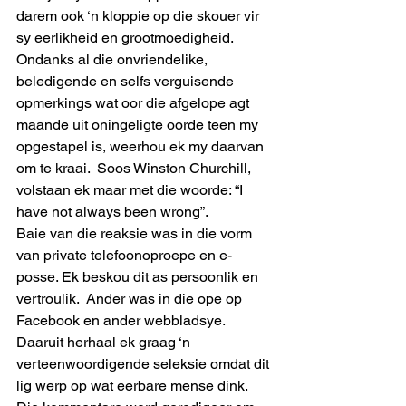
darem ook ‘n kloppie op die skouer vir 
sy eerlikheid en grootmoedigheid.
Ondanks al die onvriendelike, 
beledigende en selfs verguisende 
opmerkings wat oor die afgelope agt 
maande uit oningeligte oorde teen my 
opgestapel is, weerhou ek my daarvan 
om te kraai.  Soos Winston Churchill, 
volstaan ek maar met die woorde: “I 
have not always been wrong”.
Baie van die reaksie was in die vorm 
van private telefoonoproepe en e-
posse. Ek beskou dit as persoonlik en 
vertroulik.  Ander was in die ope op 
Facebook en ander webbladsye. 
Daaruit herhaal ek graag ‘n 
verteenwoordigende seleksie omdat dit 
lig werp op wat eerbare mense dink.   