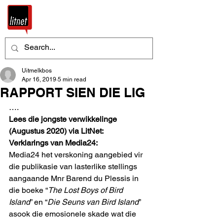
Uitmelkbos
Apr 16, 2019
5 min read
RAPPORT SIEN DIE LIG
…. 
Lees die jongste verwikkelinge 
(Augustus 2020) via LitNet:
Verklarings van Media24:
Media24 het verskoning aangebied vir 
die publikasie van lasterlike stellings 
aangaande Mnr Barend du Plessis in 
die boeke “
The Lost Boys of Bird 
Island
” en “
Die Seuns van Bird Island
” 
asook die emosionele skade wat die 