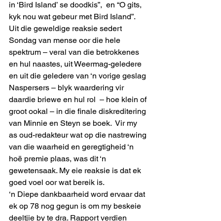
in ‘Bird Island’ se doodkis”,  en “O gits, 
kyk nou wat gebeur met Bird Island”.
Uit die geweldige reaksie sedert 
Sondag van mense oor die hele 
spektrum – veral van die betrokkenes 
en hul naastes, uit Weermag-geledere 
en uit die geledere van ‘n vorige geslag 
Naspersers – blyk waardering vir 
daardie briewe en hul rol  – hoe klein of 
groot ookal – in die finale diskreditering 
van Minnie en Steyn se boek.  Vir my 
as oud-redakteur wat op die nastrewing 
van die waarheid en geregtigheid ‘n 
hoë premie plaas, was dit ‘n 
gewetensaak. My eie reaksie is dat ek 
goed voel oor wat bereik is. 
‘n Diepe dankbaarheid word ervaar dat 
ek op 78 nog gegun is om my beskeie 
deeltjie by te dra. Rapport verdien 