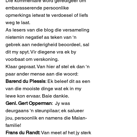
Die kommentare word geredigeer om 
embarasserende persoonlike 
opmerkings ietwat te verdoesel of liefs 
weg te laat.
As lesers van die blog die versameling 
nietemin negatief as teken van ‘n 
gebrek aan nederigheid beoordeel, sal 
dit my spyt. Vir diegene vra ek by 
voorbaat om verskoning.
Klaar gepraat. Van hier af stel ek dan ‘n 
paar ander mense aan die woord:
Barend du Plessis
: Ek beleef dit as een 
van die mooiste dinge wat ek in my 
lewe kon ervaar. Baie dankie.
Genl. Gert Opperman
:  Jy was 
deurgaans ‘n steunpilaar; ek salueer 
jou, persoonlik en namens die Malan-
familie!
Frans du Randt:
 Van meet af het jy sterk 