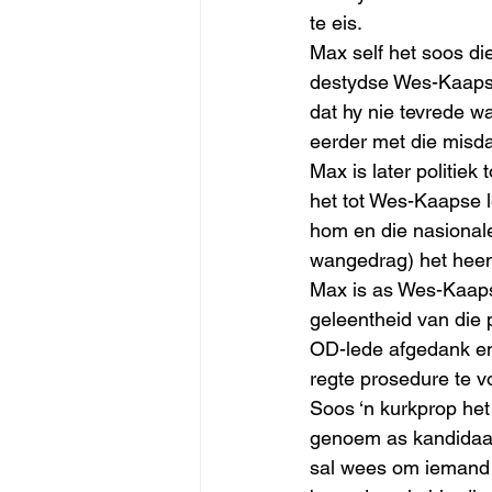
te eis. 
Max self het soos d
destydse Wes-Kaapse 
dat hy nie tevrede wa
eerder met die misda
Max is later politiek
het tot Wes-Kaapse le
hom en die nasionale 
wangedrag) het heen
Max is as Wes-Kaapse
geleentheid van die p
OD-lede afgedank en 
regte prosedure te v
Soos ‘n kurkprop het
genoem as kandidaat 
sal wees om iemand m