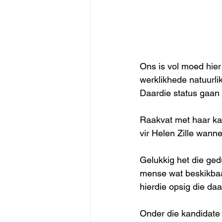
Ons is vol moed hier 
werklikhede natuurli
Daardie status gaan e
Raakvat met haar kabi
vir Helen Zille wann
Gelukkig het die ged
mense wat beskikbaar
hierdie opsig die da
Onder die kandidate 