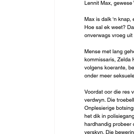
Lennit Max, gewese 
Max is dalk ‘n knap,
Hoe sal ek weet? Da
onverwags vroeg uit te
Mense met lang gehe
kommissaris, Zelda H
volgens koerante, be
onder meer seksuele 
Voordat oor die res 
verdwyn. Die troebel
Onplesierige botsing
het dik in polisiega
hardhandig probeer 
verskyn. Die bewerin