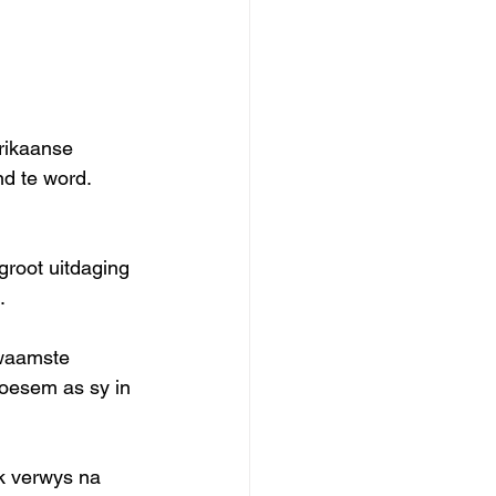
frikaanse 
d te word. 
groot uitdaging 
. 
ewaamste 
boesem as sy in 
k verwys na 