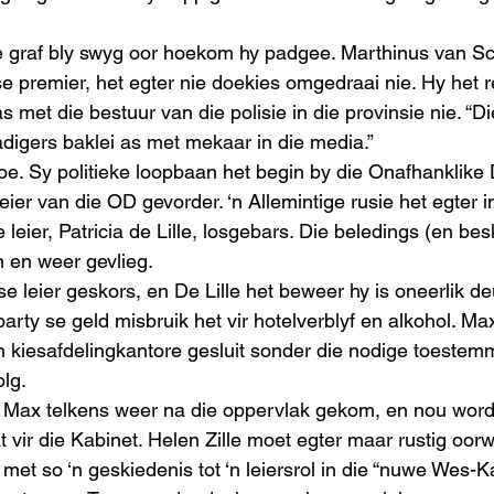
ie graf bly swyg oor hoekom hy padgee. Marthinus van S
premier, het egter nie doekies omgedraai nie. Hy het re
s met die bestuur van die polisie in die provinsie nie. “D
digers baklei as met mekaar in die media.”
 toe. Sy politieke loopbaan het begin by die Onafhanklik
ier van die OD gevorder. ‘n Allemintige rusie het egter 
leier, Patricia de Lille, losgebars. Die beledings (en bes
 en weer gevlieg. 
 leier geskors, en De Lille het beweer hy is oneerlik de
arty se geld misbruik het vir hotelverblyf en alkohol. Ma
kiesafdelingkantore gesluit sonder die nodige toestemm
olg.
 Max telkens weer na die oppervlak gekom, en nou word 
vir die Kabinet. Helen Zille moet egter maar rustig oorw
et so ‘n geskiedenis tot ‘n leiersrol in die “nuwe Wes-K