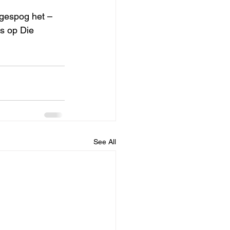
 gespog het – 
as op Die 
See All