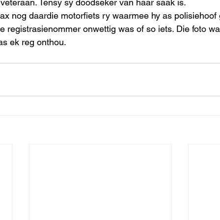
e veteraan. Tensy sy doodseker van haar saak is. 
ax nog daardie motorfiets ry waarmee hy as polisiehoof
die registrasienommer onwettig was of so iets. Die foto w
as ek reg onthou. 