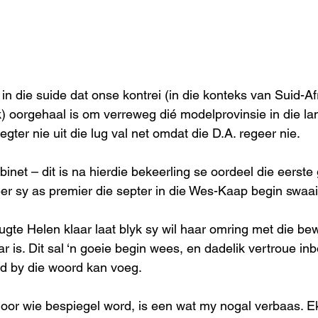
in die suide dat onse kontrei (in die konteks van Suid-A
k) oorgehaal is om verreweg dié modelprovinsie in die lan
gter nie uit die lug val net omdat die D.A. regeer nie. 
net – dit is na hierdie bekeerling se oordeel die eerste 
eer sy as premier die septer in die Wes-Kaap begin swaai
ugte Helen klaar laat blyk sy wil haar omring met die b
 is. Dit sal ‘n goeie begin wees, en dadelik vertroue in
ad by die woord kan voeg.
oor wie bespiegel word, is een wat my nogal verbaas. E