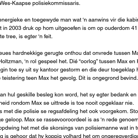
Wes-Kaapse polisiekommissaris. 
 energieke en toegewyde man wat ‘n aanwins vir die kabin
t in 2003 druk op hom uitgeoefen is om op ouderdom 41 
 tree, is egter ‘n feit. 
ues hardnekkige gerugte onthou dat onvrede tussen Max
oltzman, ‘n rol gespeel het. Dié “oorlog” tussen Max en 
gin toe sy uit sy kantoor gestorm en die deur toegeklap h
teistering teen Max het gevolg. Dit is ongegrond bevind.
van hul geskille besleg kon word, het sy egter bedank en 
heid rondom Max se uittrede is toe nooit opgeklaar nie. 
s met die polisie se regsafdeling het ook voorgekom. Sto
nge geloop. Max se rassevooroordeel is as ‘n rede genoem
opdwing het met die skorsings van polisiemanne wat in 
g is gehoor dat hy koppig volhard het om ongeregverdig