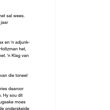
et sal wees. 
jaar 
 en ‘n adjunk- 
Holtzman het, 
et. ‘n Klag van 
 
van die toneel 
ries daaroor 
. Hy sou dit 
tugsake moes 
de onderskeide 