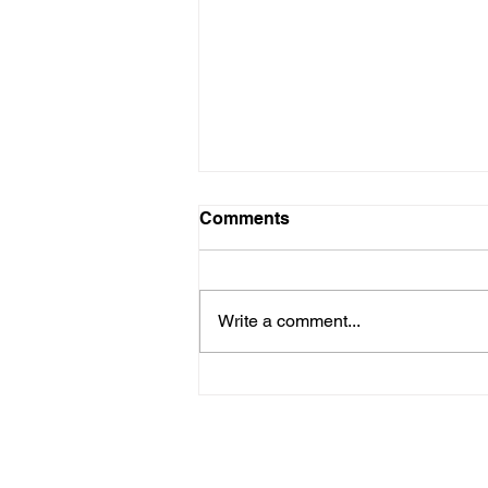
Probleme probleme
Comments
Die hoop het toe nie beskaam
nie. Rapport het afgelope Sondag
vorendag gekom met ’n
Write a comment...
noemenswaardige resensie –
Trisa Hugo se skrywe oor...