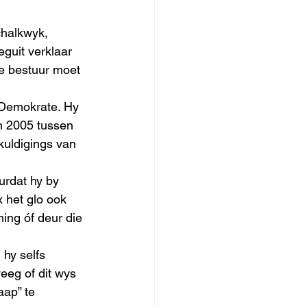
chalkwyk, 
guit verklaar 
ie bestuur moet 
e Demokrate. Hy 
in 2005 tussen 
kuldigings van 
urdat hy by 
x het glo ook 
ing óf deur die 
hy selfs 
eeg of dit wys 
aap” te 