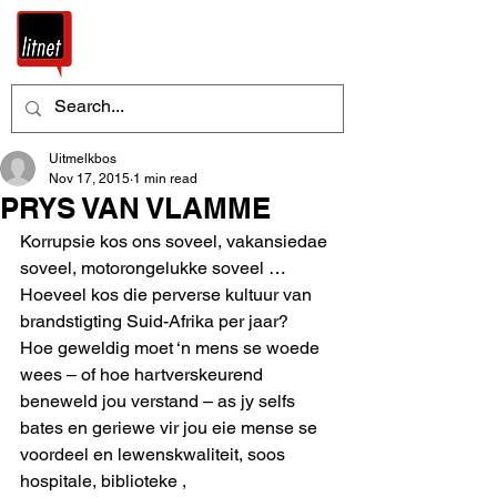
Uitmelkbos
Nov 17, 2015
1 min read
PRYS VAN VLAMME
Korrupsie kos ons soveel, vakansiedae 
soveel, motorongelukke soveel … 
Hoeveel kos die perverse kultuur van 
brandstigting Suid-Afrika per jaar? 
Hoe geweldig moet ‘n mens se woede 
wees – of hoe hartverskeurend 
beneweld jou verstand – as jy selfs 
bates en geriewe vir jou eie mense se 
voordeel en lewenskwaliteit, soos 
hospitale, biblioteke , 