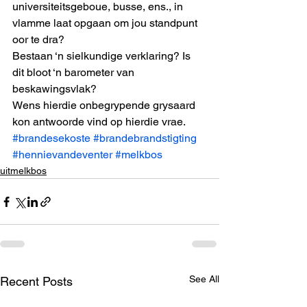
universiteitsgeboue, busse, ens., in 
vlamme laat opgaan om jou standpunt 
oor te dra? 
Bestaan ‘n sielkundige verklaring? Is 
dit bloot ‘n barometer van 
beskawingsvlak? 
Wens hierdie onbegrypende grysaard 
kon antwoorde vind op hierdie vrae.
#brandesekoste
#brandebrandstigting
#hennievandeventer
#melkbos
uitmelkbos
See All
Recent Posts