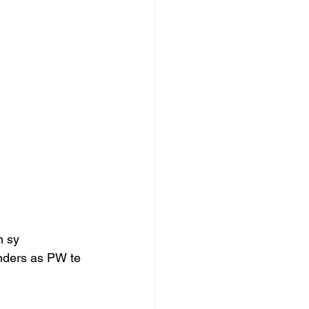
n sy 
nders as PW te 