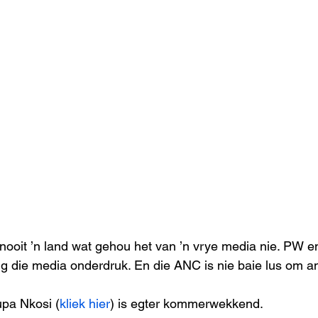
nooit ’n land wat gehou het van ’n vrye media nie. PW e
ig die media onderdruk. En die ANC is nie baie lus om a
upa Nkosi (
kliek hier
) is egter kommerwekkend. 