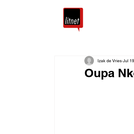
Tuis
Blog
Izak de Vries
Jul 1
Oupa Nko