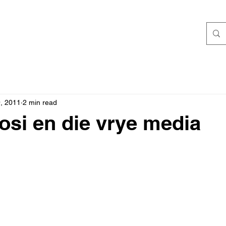
9, 2011
2 min read
si en die vrye media