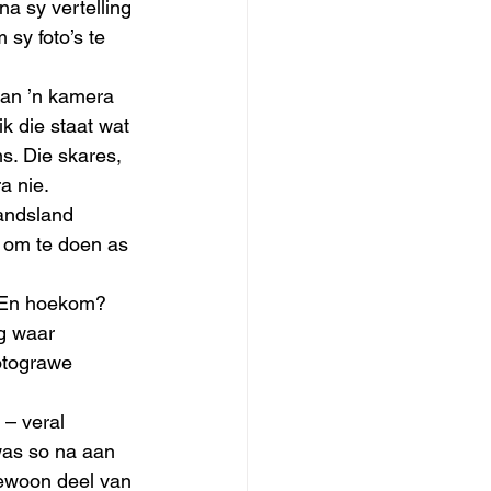
na sy vertelling 
sy foto’s te 
dan ’n kamera 
k die staat wat 
s. Die skares, 
a nie. 
andsland 
 om te doen as 
. En hoekom? 
g waar 
otograwe 
 – veral 
was so na aan 
gewoon deel van 