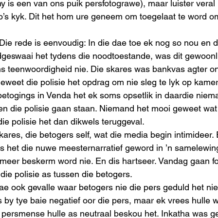
hy is een van ons puik persfotograwe), maar luister veral 
oto’s kyk. Dit het hom ure geneem om toegelaat te word om 
ie rede is eenvoudig: In die dae toe ek nog so nou en 
dgeswaai het tydens die noodtoestande, was dit gewoonli
s teenwoordigheid nie. Die skares was bankvas agter on
eweet die polisie het opdrag om nie sleg te lyk op kamer
etogings in Venda het ek soms opsetlik in daardie niem
en die polisie gaan staan. Niemand het mooi geweet wat
ie polisie het dan dikwels teruggeval. 
skares, die betogers self, wat die media begin intimideer
s het die nuwe meesternarratief geword in ’n samelewin
e meer beskerm word nie. En dis hartseer. Vandag gaan f
die polisie as tussen die betogers. 
ae ook gevalle waar betogers nie die pers geduld het nie
s by tye baie negatief oor die pers, maar ek vrees hulle 
n persmense hulle as neutraal beskou het. Inkatha was 