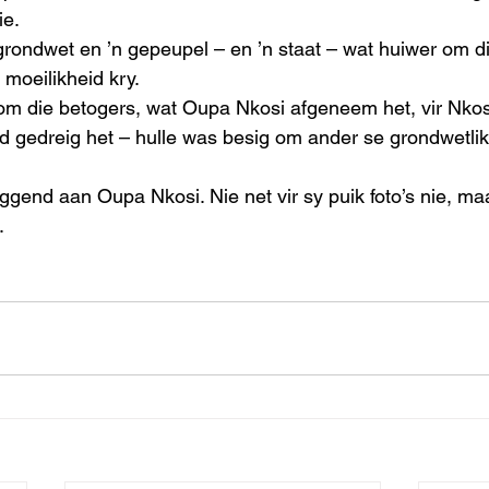
e. 
 grondwet en ’n gepeupel – en ’n staat – wat huiwer om d
moeilikheid kry. 
om die betogers, wat Oupa Nkosi afgeneem het, vir Nkos
d gedreig het – hulle was besig om ander se grondwetlik
gend aan Oupa Nkosi. Nie net vir sy puik foto’s nie, maa
. 