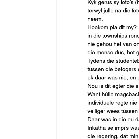
Kyk gerus sy foto’s (
terwyl julle na die f
neem. 
Hoekom pla dit my? D
in die townships ron
nie gehou het van on
die mense dus, het g
Tydens die studenteb
tussen die betogers 
ek daar was nie, en d
Nou is dit egter die 
Want húlle magsbasi
individuele regte ni
veiliger wees tussen 
Daar was in die ou d
Inkatha se impi’s wa
die regering, dat mi