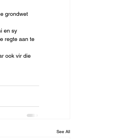
ie grondwet 
i en sy 
e regte aan te 
r ook vir die 
See All