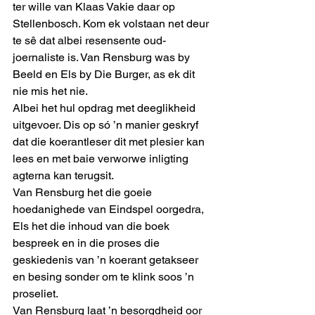
ter wille van Klaas Vakie daar op 
Stellenbosch. Kom ek volstaan net deur 
te sê dat albei resensente oud-
joernaliste is. Van Rensburg was by 
Beeld en Els by Die Burger, as ek dit 
nie mis het nie.
Albei het hul opdrag met deeglikheid 
uitgevoer. Dis op só ’n manier geskryf 
dat die koerantleser dit met plesier kan 
lees en met baie verworwe inligting 
agterna kan terugsit.
Van Rensburg het die goeie 
hoedanighede van Eindspel oorgedra, 
Els het die inhoud van die boek 
bespreek en in die proses die 
geskiedenis van ’n koerant getakseer 
en besing sonder om te klink soos ’n 
proseliet.
Van Rensburg laat ’n besorgdheid oor 