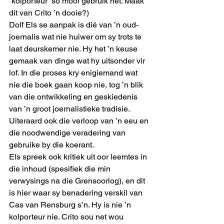
“kolporteur” so mooi gebruik het. Maak 
dit van Crito ’n dooie?)
Dolf Els se aanpak is dié van ’n oud-
joernalis wat nie huiwer om sy trots te 
laat deurskemer nie. Hy het ’n keuse 
gemaak van dinge wat hy uitsonder vir 
lof. In die proses kry enigiemand wat 
nie die boek gaan koop nie, tog ’n blik 
van die ontwikkeling en geskiedenis 
van ’n groot joernalistieke tradisie. 
Uiteraard ook die verloop van ’n eeu en 
die noodwendige veradering van 
gebruike by die koerant.
Els spreek ook kritiek uit oor leemtes in 
die inhoud (spesifiek die min 
verwysings na die Grensoorlog), en dit 
is hier waar sy benadering verskil van 
Cas van Rensburg s’n. Hy is nie ’n 
kolporteur nie. Crito sou net wou 