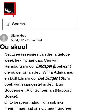
Uitmelkbos
Apr 4, 2017
2 min read
Ou skool
Net twee resensies van die  afgelope 
week trek my aandag. Cas van 
Rensburg s’n oor 
Eindspel (
Boeke24) 
die nuwe roman deur Wilna Adriaanse, 
en Dolf Els s’n oor 
Die Burger 100
, ’n 
boek wat saamgestel is deur Bun 
Booyens en Aldi Schoeman (Rapport 
Boeke).
Crito bespeur natuurlik ’n subteks 
hierin, maar laat ons dit maar ignoreer 