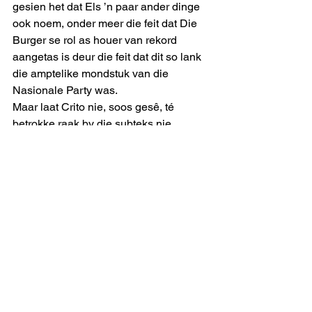
gesien het dat Els ’n paar ander dinge 
ook noem, onder meer die feit dat Die 
Burger se rol as houer van rekord 
aangetas is deur die feit dat dit so lank 
die amptelike mondstuk van die 
Nasionale Party was.
Maar laat Crito nie, soos gesê, té 
betrokke raak by die subteks nie.
uitmelkbos
See All
Recent Posts