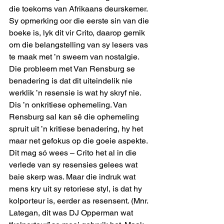
die toekoms van Afrikaans deurskemer. 
Sy opmerking oor die eerste sin van die 
boeke is, lyk dit vir Crito, daarop gemik 
om die belangstelling van sy lesers vas 
te maak met ’n sweem van nostalgie.
Die probleem met Van Rensburg se 
benadering is dat dit uiteindelik nie 
werklik ’n resensie is wat hy skryf nie. 
Dis ’n onkritiese ophemeling. Van 
Rensburg sal kan sê die ophemeling 
spruit uit ’n kritiese benadering, hy het 
maar net gefokus op die goeie aspekte.
Dit mag só wees – Crito het al in die 
verlede van sy resensies gelees wat 
baie skerp was. Maar die indruk wat 
mens kry uit sy retoriese styl, is dat hy 
kolporteur is, eerder as resensent. (Mnr. 
Lategan, dit was DJ Opperman wat 