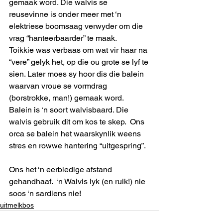
gemaak word. Die walvis se 
reusevinne is onder meer met ‘n 
elektriese boomsaag verwyder om die 
vrag “hanteerbaarder” te maak. 
Toikkie was verbaas om wat vir haar na 
“vere” gelyk het, op die ou grote se lyf te 
sien. Later moes sy hoor dis die balein 
waarvan vroue se vormdrag 
(borstrokke, man!) gemaak word.  
Balein is ‘n soort walvisbaard. Die 
walvis gebruik dit om kos te skep.  Ons 
orca se balein het waarskynlik weens 
stres en rowwe hantering “uitgespring”.  
Ons het ‘n eerbiedige afstand 
gehandhaaf.  ‘n Walvis lyk (en ruik!) nie 
soos ‘n sardiens nie!
uitmelkbos