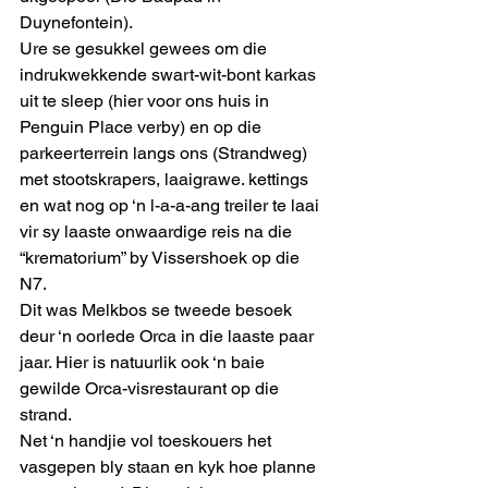
Duynefontein).
Ure se gesukkel gewees om die 
indrukwekkende swart-wit-bont karkas 
uit te sleep (hier voor ons huis in 
Penguin Place verby) en op die 
parkeerterrein langs ons (Strandweg) 
met stootskrapers, laaigrawe. kettings 
en wat nog op ‘n l-a-a-ang treiler te laai 
vir sy laaste onwaardige reis na die 
“krematorium” by Vissershoek op die 
N7.
Dit was Melkbos se tweede besoek 
deur ‘n oorlede Orca in die laaste paar 
jaar. Hier is natuurlik ook ‘n baie 
gewilde Orca-visrestaurant op die 
strand.
Net ‘n handjie vol toeskouers het 
vasgepen bly staan en kyk hoe planne 