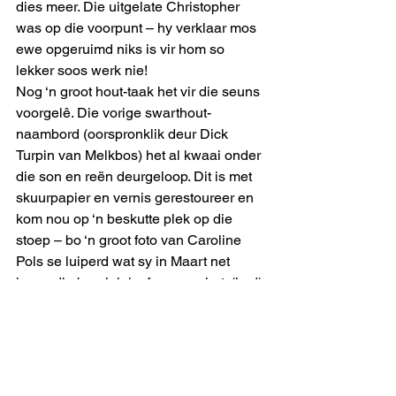
dies meer. Die uitgelate Christopher 
was op die voorpunt – hy verklaar mos 
ewe opgeruimd niks is vir hom so 
lekker soos werk nie!
Nog ‘n groot hout-taak het vir die seuns 
voorgelê. Die vorige swarthout-
naambord (oorspronklik deur Dick 
Turpin van Melkbos) het al kwaai onder 
die son en reën deurgeloop. Dit is met 
skuurpapier en vernis gerestoureer en 
kom nou op ‘n beskutte plek op die 
stoep – bo ‘n groot foto van Caroline 
Pols se luiperd wat sy in Maart net 
langs die braaiplek afgeneem het. (hvd)
#hardekool
#hennievandeventer
#Sabiepark
uitmelkbos