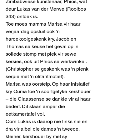
Zimbabwiese kunstenaar, Phios, wat 
deur Lukas van der Merwe (Rooibos 
343) ontdek is.
Toe moes mamma Marisa vir haar 
verjaardag opsluit ook ‘n 
hardekoolgeskenk kry. Jacob en 
Thomas se keuse het geval op ‘n 
soliede stomp met plek vir sewe 
kersies, ook uit Phios se werkwinkel. 
(Christopher se geskenk was ‘n pienk 
serpie met ‘n olifantmotief).
Marisa was oorstelp. Op haar inisiatief 
kry Ouma toe ‘n soortgelyke kershouer 
– die Claassense se dankie vir al haar 
bederf. Dit staan amper die 
eetkamertafel vol.
Oom Lukas is daarop nie links nie en 
dra vir albei die dames ‘n tweede, 
kleiner, kershouer by met sy 