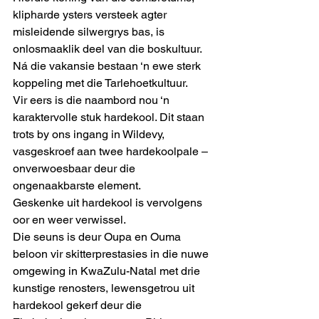
klipharde ysters versteek agter 
misleidende silwergrys bas, is 
onlosmaaklik deel van die boskultuur. 
Ná die vakansie bestaan ‘n ewe sterk 
koppeling met die Tarlehoetkultuur.
Vir eers is die naambord nou ‘n 
karaktervolle stuk hardekool. Dit staan 
trots by ons ingang in Wildevy, 
vasgeskroef aan twee hardekoolpale – 
onverwoesbaar deur die 
ongenaakbarste element.
Geskenke uit hardekool is vervolgens 
oor en weer verwissel.
Die seuns is deur Oupa en Ouma 
beloon vir skitterprestasies in die nuwe 
omgewing in KwaZulu-Natal met drie 
kunstige renosters, lewensgetrou uit 
hardekool gekerf deur die 