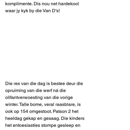
komplimente. Dis nou net hardekool 
waar jy kyk by die Van D’s!
Die res van die dag is bestee deur die 
opruiming van die werf ná die 
olifantverwoesting van die vorige 
winter. Talle bome, veral raasblare, is 
ook op 154 omgestoot. Patson 2 het 
heeldag gekap en gesaag. Die kinders 
het entoesiasties stompe gesleep en 