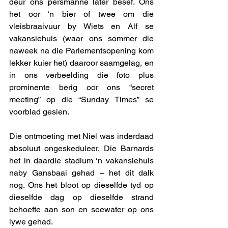
deur ons persmanne later besef. Ons 
het oor ‘n bier of twee om die 
vleisbraaivuur by Wiets en Alf se 
vakansiehuis (waar ons sommer die 
naweek na die Parlementsopening kom 
lekker kuier het) daaroor saamgelag, en 
in ons verbeelding die foto plus 
prominente berig oor ons “secret 
meeting” op die “Sunday Times” se 
voorblad gesien. 
Die ontmoeting met Niel was inderdaad 
absoluut ongeskeduleer. Die Barnards 
het in daardie stadium ‘n vakansiehuis 
naby Gansbaai gehad – het dit dalk 
nog. Ons het bloot op dieselfde tyd op 
dieselfde dag op dieselfde strand 
behoefte aan son en seewater op ons 
lywe gehad. 