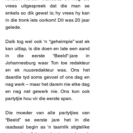
vrees uitgespreek dat die man se 
enkels so dik gewel is; hy vrees hy kan 
in die tronk iets oorkom! Dit was 20 jaar 
gelede. 
Dalk tog wel ook ‘n “geheimpie” wat ek 
kan uitlap, is die doen en late een aand 
in die eerste “Beeld”-jare in 
Johannesburg waar Ton toe redakteur 
en ek nuusredakteur was. Ons het 
daardie tyd soms gevoel of ons dag en 
nag werk – maar het darem nie elke dag 
en nag net gewerk nie. Ons kon ook 
partytjie hou vir die eerste span. 
Die moeder van alle partytjies van 
“Beeld” se eerste jare het in die 
raadsaal begin as ‘n taamlik stigtelike 