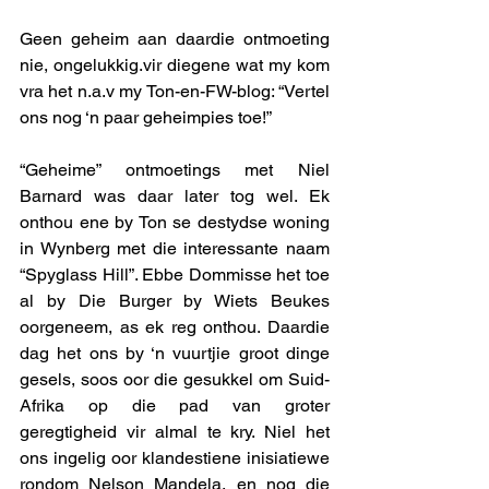
Geen geheim aan daardie ontmoeting 
nie, ongelukkig.vir diegene wat my kom 
vra het n.a.v my Ton-en-FW-blog: “Vertel 
ons nog ‘n paar geheimpies toe!” 
“Geheime” ontmoetings met Niel 
Barnard was daar later tog wel. Ek 
onthou ene by Ton se destydse woning 
in Wynberg met die interessante naam 
“Spyglass Hill”. Ebbe Dommisse het toe 
al by Die Burger by Wiets Beukes 
oorgeneem, as ek reg onthou. Daardie 
dag het ons by ‘n vuurtjie groot dinge 
gesels, soos oor die gesukkel om Suid-
Afrika op die pad van groter 
geregtigheid vir almal te kry. Niel het 
ons ingelig oor klandestiene inisiatiewe 
rondom Nelson Mandela, en nog die 