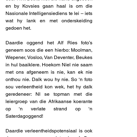
en by Kovsies gaan haal is om die 
Nasionale Intelligensiediens te lei – iets 
wat hy lank en met onderskeiding 
gedoen het. 
Daardie oggend het Alf Ries foto’s 
geneem soos die een hierbo: Moolman, 
Wepener, Vosloo, Van Deventer, Beukes 
in hul baaiklere. Hoekom Niel nie saam 
met ons afgeneem is nie, kan ek nie 
onthou nie. Dalk wou hy nie. So ‘n foto 
sou verleentheid kon wek, het hy dalk 
geredeneer: NI se topman met die 
leiergroep van die Afrikaanse koerante 
op ‘n verlate strand op ‘n 
Saterdagoggend!
Daardie verleentheidspotensiaal is ook 