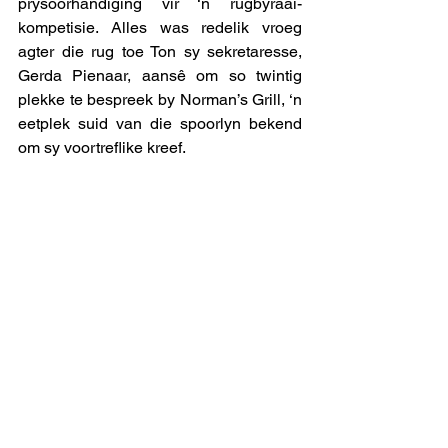
prysoorhandiging vir ‘n rugbyraai-
kompetisie. Alles was redelik vroeg 
agter die rug toe Ton sy sekretaresse, 
Gerda Pienaar, aansê om so twintig 
plekke te bespreek by Norman’s Grill, ‘n 
eetplek suid van die spoorlyn bekend 
om sy voortreflike kreef. 
Feitlik die hele hoofredaksie — Ton, ek, 
Salie de Swardt en Twakkies Laubscher 
— asook senior redaksielede soos 
David Moolman en Piet Gouws, ‘n paar 
rugbyspelers (onder wie die 
Springbokstut Daan du Plessis) en die 
twee sekretaresses, Gerda Pienaar en 
Ina le Roux, het gaan aansit. 
Daarna het ons gaan “koffie” drink by 
Ina se woonstel in Bedfordview, waar dit 