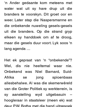
‘n Ander gedaante kom meteens met 
water wat uit sy hare drup uit die 
branders te voorskyn. Dit groet oor en 
weer. Later stap die Naspersmanne en 
die onbekende nuweling gesels-gesels 
uit die branders. Op die strand gryp 
elkeen sy handdoek om af te droog, 
maar die gesels duur voort. Lyk soos ‘n 
lang agenda …
Het ek gepraat van ‘n “onbekende”? 
Wel, dis nie heeltemal waar nie. 
Onbekend was Niel Barnard, Suid-
Afrika se jong spioenbaas 
allesbehalwe. Al was die skemerwêreld 
van die Groter Politiek sy werkterrein, is 
sy aanstelling wyd uitgebasuin – 
hoogleraar in staatsleer (meen ek) wat 
deur P.W. Botha met die hand uitgesoek 