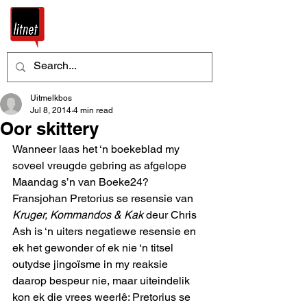
Uitmelkbos
Jul 8, 2014
4 min read
Oor skittery
Wanneer laas het ‘n boekeblad my 
soveel vreugde gebring as afgelope 
Maandag s’n van Boeke24?
Fransjohan Pretorius se resensie van 
Kruger, Kommandos & Kak
 deur Chris 
Ash is ‘n uiters negatiewe resensie en 
ek het gewonder of ek nie ‘n titsel 
outydse jingoïsme in my reaksie 
daarop bespeur nie, maar uiteindelik 
kon ek die vrees weerlê: Pretorius se 