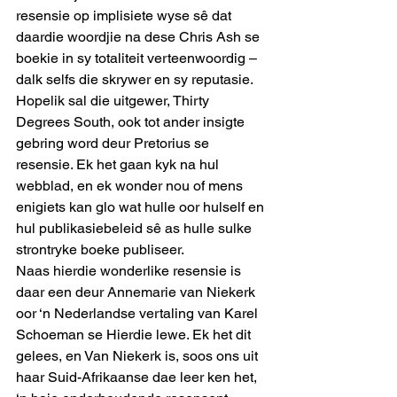
resensie op implisiete wyse sê dat 
daardie woordjie na dese Chris Ash se 
boekie in sy totaliteit verteenwoordig – 
dalk selfs die skrywer en sy reputasie.
Hopelik sal die uitgewer, Thirty 
Degrees South, ook tot ander insigte 
gebring word deur Pretorius se 
resensie. Ek het gaan kyk na hul 
webblad, en ek wonder nou of mens 
enigiets kan glo wat hulle oor hulself en 
hul publikasiebeleid sê as hulle sulke 
strontryke boeke publiseer.
Naas hierdie wonderlike resensie is 
daar een deur Annemarie van Niekerk 
oor ‘n Nederlandse vertaling van Karel 
Schoeman se Hierdie lewe. Ek het dit 
gelees, en Van Niekerk is, soos ons uit 
haar Suid-Afrikaanse dae leer ken het, 