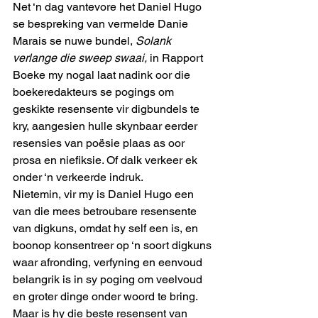
Net ‘n dag vantevore het Daniel Hugo 
se bespreking van vermelde Danie 
Marais se nuwe bundel, 
Solank 
verlange die sweep swaai,
 in Rapport 
Boeke my nogal laat nadink oor die 
boekeredakteurs se pogings om 
geskikte resensente vir digbundels te 
kry, aangesien hulle skynbaar eerder 
resensies van poësie plaas as oor 
prosa en niefiksie. Of dalk verkeer ek 
onder ‘n verkeerde indruk.
Nietemin, vir my is Daniel Hugo een 
van die mees betroubare resensente 
van digkuns, omdat hy self een is, en 
boonop konsentreer op ‘n soort digkuns 
waar afronding, verfyning en eenvoud 
belangrik is in sy poging om veelvoud 
en groter dinge onder woord te bring. 
Maar is hy die beste resensent van 