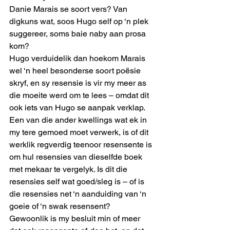
Danie Marais se soort vers? Van 
digkuns wat, soos Hugo self op ‘n plek 
suggereer, soms baie naby aan prosa 
kom?
Hugo verduidelik dan hoekom Marais 
wel ‘n heel besonderse soort poësie 
skryf, en sy resensie is vir my meer as 
die moeite werd om te lees – omdat dit 
ook iets van Hugo se aanpak verklap.
Een van die ander kwellings wat ek in 
my tere gemoed moet verwerk, is of dit 
werklik regverdig teenoor resensente is 
om hul resensies van dieselfde boek 
met mekaar te vergelyk. Is dit die 
resensies self wat goed/sleg is – of is 
die resensies net ‘n aanduiding van ‘n 
goeie of ‘n swak resensent?
Gewoonlik is my besluit min of meer 