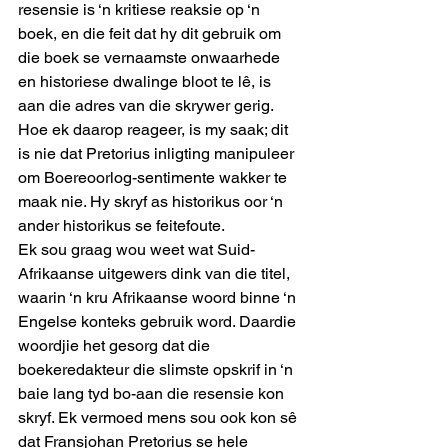
resensie is ‘n kritiese reaksie op ‘n 
boek, en die feit dat hy dit gebruik om 
die boek se vernaamste onwaarhede 
en historiese dwalinge bloot te lê, is 
aan die adres van die skrywer gerig. 
Hoe ek daarop reageer, is my saak; dit 
is nie dat Pretorius inligting manipuleer 
om Boereoorlog-sentimente wakker te 
maak nie. Hy skryf as historikus oor ‘n 
ander historikus se feitefoute.
Ek sou graag wou weet wat Suid-
Afrikaanse uitgewers dink van die titel, 
waarin ‘n kru Afrikaanse woord binne ‘n 
Engelse konteks gebruik word. Daardie 
woordjie het gesorg dat die 
boekeredakteur die slimste opskrif in ‘n 
baie lang tyd bo-aan die resensie kon 
skryf. Ek vermoed mens sou ook kon sê 
dat Fransjohan Pretorius se hele 