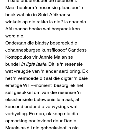
‘n baie onderhoudende resensent. 
Maar hoekom ‘n resensie plaas oor ‘n 
boek wat nie in Suid-Afrikaanse 
winkels op die rakke is nie? Is daar nie 
Afrikaanse boeke wat bespreek kon 
word nie.
Onderaan die bladsy bespreek die 
Johannesburgse kunsfilosoof Candess 
Kostopoulos vir Jannie Malan se 
bundel 
In ligte laaie
. Dit is ‘n resensie 
wat vreugde van ‘n ander aard bring. Ek 
het ‘n vermoede dit sal die digter ‘n baie 
ernstige WTF-moment  besorg; ek het 
self gesukkel om van die resensie ‘n 
eksistensiële belewenis te maak, al 
koesend onder die verwysings wat 
verbyvlieg. En nee, ek koop nie die 
opmerking oor invloed deur Danie 
Marais as dit nie geboekstaaf is nie.