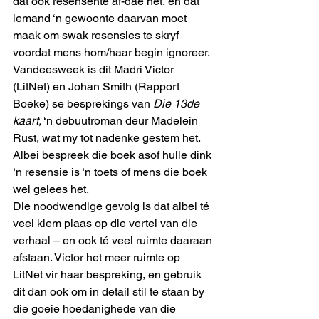
dat ook resensente af-dae het, en dat 
iemand ‘n gewoonte daarvan moet 
maak om swak resensies te skryf 
voordat mens hom/haar begin ignoreer.
Vandeesweek is dit Madri Victor 
(LitNet) en Johan Smith (Rapport 
Boeke) se besprekings van 
Die 13de 
kaart,
 ‘n debuutroman deur Madelein 
Rust, wat my tot nadenke gestem het. 
Albei bespreek die boek asof hulle dink 
‘n resensie is ‘n toets of mens die boek 
wel gelees het.
Die noodwendige gevolg is dat albei té 
veel klem plaas op die vertel van die 
verhaal – en ook té veel ruimte daaraan 
afstaan. Victor het meer ruimte op 
LitNet vir haar bespreking, en gebruik 
dit dan ook om in detail stil te staan by 
die goeie hoedanighede van die 