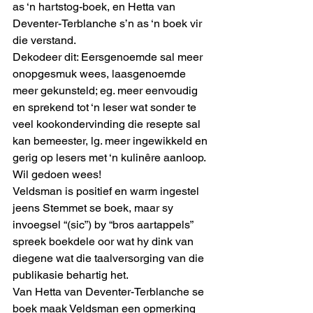
as ‘n hartstog-boek, en Hetta van 
Deventer-Terblanche s’n as ‘n boek vir 
die verstand.
Dekodeer dit: Eersgenoemde sal meer 
onopgesmuk wees, laasgenoemde 
meer gekunsteld; eg. meer eenvoudig 
en sprekend tot ‘n leser wat sonder te 
veel kookondervinding die resepte sal 
kan bemeester, lg. meer ingewikkeld en 
gerig op lesers met ‘n kulinêre aanloop.
Wil gedoen wees!
Veldsman is positief en warm ingestel 
jeens Stemmet se boek, maar sy 
invoegsel “(sic”) by “bros aartappels” 
spreek boekdele oor wat hy dink van 
diegene wat die taalversorging van die 
publikasie behartig het.
Van Hetta van Deventer-Terblanche se 
boek maak Veldsman een opmerking 