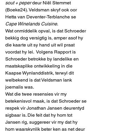
sout + peper
 deur Niël Stemmet 
(Boeke24). Veldsman skryf ook oor 
Hetta van Deventer-Terblanche se 
Cape Winelands Cuisine
.
Wat onmiddelik opval, is dat Schroeder 
bekkig dog versigtig is, amper asof hy 
die kaarte uit sy hand uit wil praat 
voordat hy lei.  Volgens Rapport is 
Schroeder betrokke by landelike en 
maatskaplike ontwikkeling in die 
Kaapse Wynlanddistrik, terwyl dit 
welbekend is dat Veldsman lank 
joernalis was.
Wat die twee resensies vir my 
betekenisvol maak, is dat Schroeder se 
respek vir Jonathan Jansen deurentyd 
sigbaar is. Die feit dat hy hom tot 
Jansen rig, suggereer vir my dat hy 
hom waarskynlik beter ken as net deur 