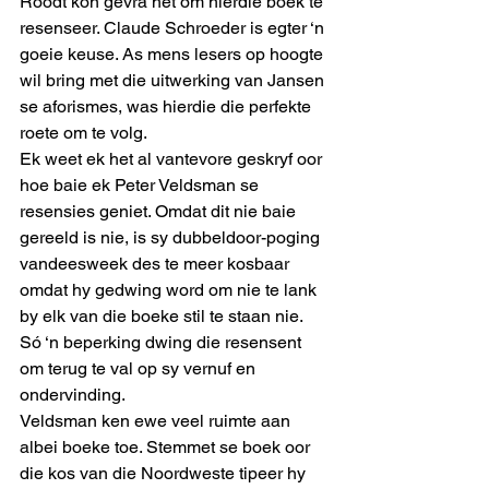
Roodt kon gevra het om hierdie boek te 
resenseer. Claude Schroeder is egter ‘n 
goeie keuse. As mens lesers op hoogte 
wil bring met die uitwerking van Jansen 
se aforismes, was hierdie die perfekte 
roete om te volg.
Ek weet ek het al vantevore geskryf oor 
hoe baie ek Peter Veldsman se 
resensies geniet. Omdat dit nie baie 
gereeld is nie, is sy dubbeldoor-poging 
vandeesweek des te meer kosbaar 
omdat hy gedwing word om nie te lank 
by elk van die boeke stil te staan nie.
Só ‘n beperking dwing die resensent 
om terug te val op sy vernuf en 
ondervinding.
Veldsman ken ewe veel ruimte aan 
albei boeke toe. Stemmet se boek oor 
die kos van die Noordweste tipeer hy 