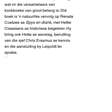
wat vir die versamelaars van 
kookboeke van groot belang is: Dié 
boek is ‘n natuurlike vervolg op Renata 
Coetzee se 
Spys en drank
, met Hettie 
Claassens as historiese begeleier. Hy 
bring ook Hetta se aanslag, benutting 
van die sjef Chris Erasmus se kennis 
en die aansluiting by Leipoldt ter 
sprake.
Nege paragrawe, ‘n essay se 
verwysings saamgetrek.
Daarom sê sy opmerking “
Hoed af, 
hand op die hart, ek salueer hierdie 
kwartet werkers vir ’n erfstuk” vir my als 
wat ek nodig het om te weet wanneer 
ek vrede moet maak met die feit dat ek 
een hele tenk vol petrol gaan moet 
opoffer, maar hierdie boek moet ek hê.