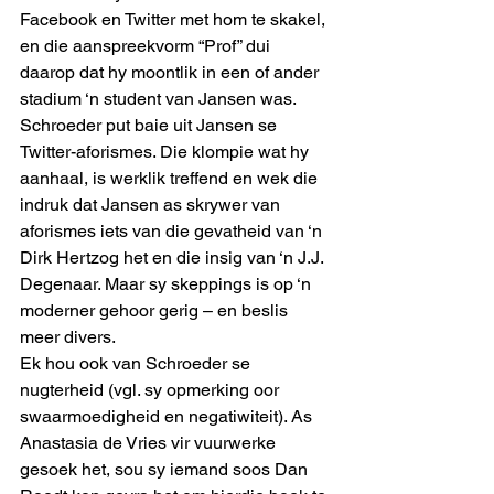
Facebook en Twitter met hom te skakel, 
en die aanspreekvorm “Prof” dui 
daarop dat hy moontlik in een of ander 
stadium ‘n student van Jansen was.
Schroeder put baie uit Jansen se 
Twitter-aforismes. Die klompie wat hy 
aanhaal, is werklik treffend en wek die 
indruk dat Jansen as skrywer van 
aforismes iets van die gevatheid van ‘n 
Dirk Hertzog het en die insig van ‘n J.J. 
Degenaar. Maar sy skeppings is op ‘n 
moderner gehoor gerig – en beslis 
meer divers.
Ek hou ook van Schroeder se 
nugterheid (vgl. sy opmerking oor 
swaarmoedigheid en negatiwiteit). As 
Anastasia de Vries vir vuurwerke 
gesoek het, sou sy iemand soos Dan 