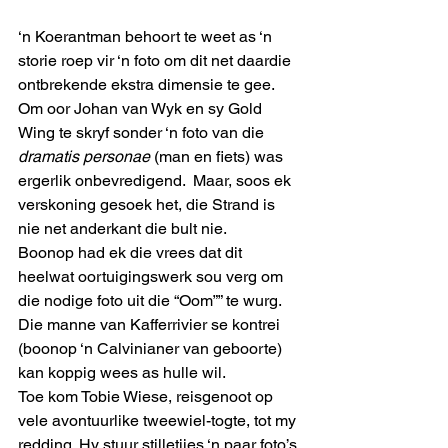
‘n Koerantman behoort te weet as ‘n 
storie roep vir ‘n foto om dit net daardie 
ontbrekende ekstra dimensie te gee. 
Om oor Johan van Wyk en sy Gold 
Wing te skryf sonder ‘n foto van die 
dramatis personae
 (man en fiets) was 
ergerlik onbevredigend.  Maar, soos ek 
verskoning gesoek het, die Strand is 
nie net anderkant die bult nie. 
Boonop had ek die vrees dat dit 
heelwat oortuigingswerk sou verg om 
die nodige foto uit die “Oom”” te wurg. 
Die manne van Kafferrivier se kontrei 
(boonop ‘n Calvinianer van geboorte) 
kan koppig wees as hulle wil.   
Toe kom Tobie Wiese, reisgenoot op 
vele avontuurlike tweewiel-togte, tot my 
redding. Hy stuur stilletjies ‘n paar foto’s 