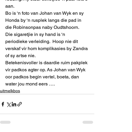
aan. 
Bo is ‘n foto van Johan van Wyk en sy 
Honda by ‘n rusplek langs die pad in 
die Robinsonpas naby Oudtshoorn.  
Die sigaretjie in sy hand is ‘n 
periodieke verleiding.  Hoop nie dit 
verskaf vir hom komplikasies by Zandra 
of sy artse nie. 
Betekenisvoller is daardie ruim pakplek 
vir padkos agter op. As Johan van Wyk 
oor padkos begin vertel, boeta, dan 
water jou mond eers ….   
uitmelkbos