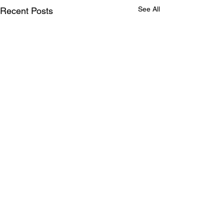
See All
Recent Posts
SKOONHEID SONDER
SKROOMHEID
Op bladsy drie van Die
Comments
Burger vanoggend verskyn