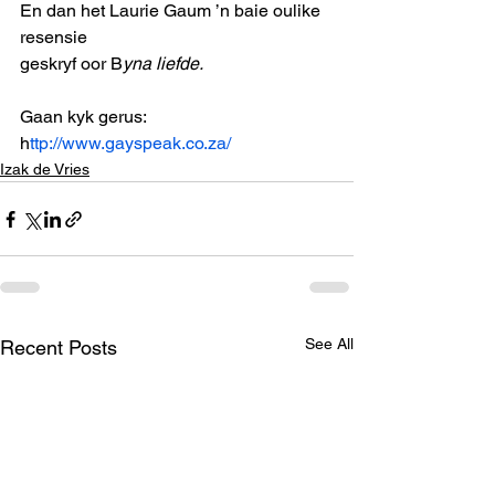
En dan het Laurie Gaum ’n baie oulike 
resensie
geskryf oor B
yna liefde.
Gaan kyk gerus: 
h
ttp://www.gayspeak.co.za/
Izak de Vries
See All
Recent Posts