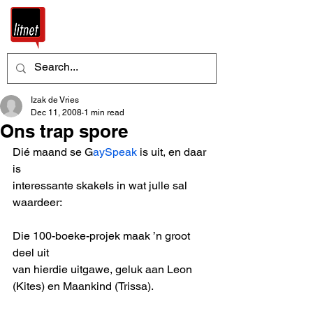
Izak de Vries
Dec 11, 2008
1 min read
Ons trap spore
Dié maand se G
aySpeak 
is uit, en daar 
is
interessante skakels in wat julle sal 
waardeer: 
Die 100-boeke-projek maak ’n groot 
deel uit
van hierdie uitgawe, geluk aan Leon 
(Kites) en Maankind (Trissa). 