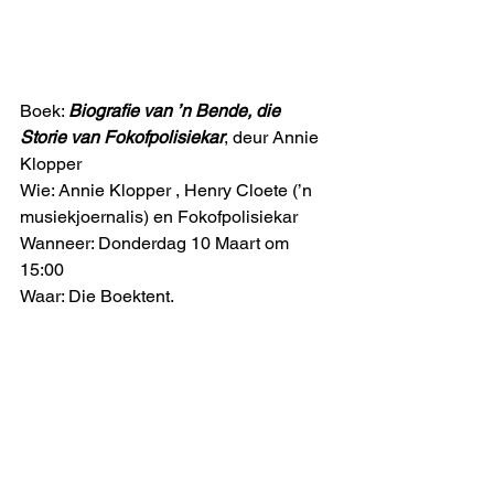
Boek: 
Biografie van ’n Bende, die 
Storie van Fokofpolisiekar
, deur Annie 
Klopper
Wie: Annie Klopper , Henry Cloete (’n 
musiekjoernalis) en Fokofpolisiekar
Wanneer: Donderdag 10 Maart om 
15:00
Waar: Die Boektent.
Terloops: Luister na RSG op 
Donderdag 10 Maart, tussen 13:00 en 
14:00. Iris Bester wil met Hunter 
Kennedy praat rakende sy gevoel oor 
hierdie boek. 
Ek gaan by hierdie geleenthede wees, 
so kom skud blad, asseblief. 