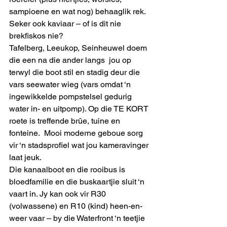
sampioene en wat nog) behaaglik rek. 
Seker ook kaviaar – of is dit nie 
brekfiskos nie?
Tafelberg, Leeukop, Seinheuwel doem 
die een na die ander langs  jou op 
terwyl die boot stil en stadig deur die 
vars seewater wieg (vars omdat ‘n 
ingewikkelde pompstelsel gedurig 
water in- en uitpomp). Op die TE KORT 
roete is treffende brûe, tuine en 
fonteine.  Mooi moderne geboue sorg 
vir ‘n stadsprofiel wat jou kameravinger 
laat jeuk. 
Die kanaalboot en die rooibus is 
bloedfamilie en die buskaartjie sluit ‘n 
vaart in. Jy kan ook vir R30 
(volwassene) en R10 (kind) heen-en-
weer vaar – by die Waterfront ‘n teetjie 