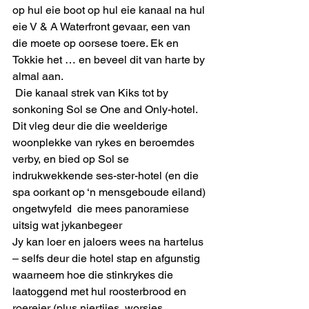
op hul eie boot op hul eie kanaal na hul 
eie V & A Waterfront gevaar, een van 
die moete op oorsese toere. Ek en 
Tokkie het … en beveel dit van harte by 
almal aan.  
 Die kanaal strek van Kiks tot by 
sonkoning Sol se One and Only-hotel. 
Dit vleg deur die die weelderige 
woonplekke van rykes en beroemdes 
verby, en bied op Sol se 
indrukwekkende ses-ster-hotel (en die 
spa oorkant op ‘n mensgeboude eiland) 
ongetwyfeld  die mees panoramiese 
uitsig wat jykanbegeer
Jy kan loer en jaloers wees na hartelus 
– selfs deur die hotel stap en afgunstig 
waarneem hoe die stinkrykes die 
laatoggend met hul roosterbrood en 
roereier (plus niertjies, worsies, 