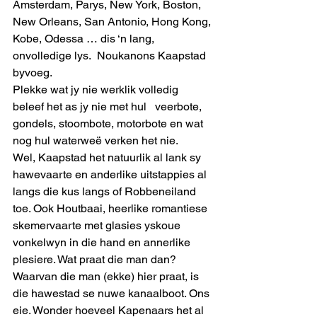
Amsterdam, Parys, New York, Boston, 
New Orleans, San Antonio, Hong Kong, 
Kobe, Odessa … dis ‘n lang, 
onvolledige lys.  Noukanons Kaapstad 
byvoeg.
Plekke wat jy nie werklik volledig 
beleef het as jy nie met hul   veerbote, 
gondels, stoombote, motorbote en wat 
nog hul waterweë verken het nie.
Wel, Kaapstad het natuurlik al lank sy 
hawevaarte en anderlike uitstappies al 
langs die kus langs of Robbeneiland 
toe. Ook Houtbaai, heerlike romantiese 
skemervaarte met glasies yskoue 
vonkelwyn in die hand en annerlike 
plesiere. Wat praat die man dan? 
Waarvan die man (ekke) hier praat, is 
die hawestad se nuwe kanaalboot. Ons 
eie. Wonder hoeveel Kapenaars het al 