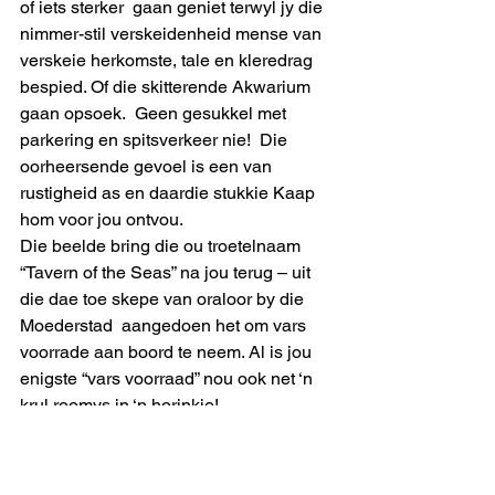
of iets sterker  gaan geniet terwyl jy die 
nimmer-stil verskeidenheid mense van 
verskeie herkomste, tale en kleredrag 
bespied. Of die skitterende Akwarium 
gaan opsoek.  Geen gesukkel met 
parkering en spitsverkeer nie!  Die 
oorheersende gevoel is een van 
rustigheid as en daardie stukkie Kaap 
hom voor jou ontvou.
Die beelde bring die ou troetelnaam 
“Tavern of the Seas” na jou terug – uit 
die dae toe skepe van oraloor by die 
Moederstad  aangedoen het om vars 
voorrade aan boord te neem. Al is jou 
enigste “vars voorraad” nou ook net ‘n 
krul roomys in ‘n horinkie!
#kanaalbykiks
#Kaapstadtoere
#waterfrontkanaal
#uitmelkbos
#bootnawaterfront