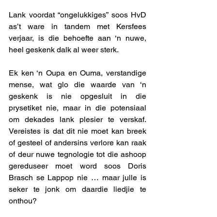
Lank voordat “ongelukkiges” soos HvD 
as’t ware in tandem met Kersfees 
verjaar, is die behoefte aan ‘n nuwe, 
heel geskenk dalk al weer sterk. 
Ek ken ‘n Oupa en Ouma, verstandige 
mense, wat glo die waarde van ‘n 
geskenk is nie opgesluit in die 
prysetiket nie, maar in die potensiaal 
om dekades lank plesier te verskaf. 
Vereistes is dat dit nie moet kan breek 
of gesteel of andersins verlore kan raak 
of deur nuwe tegnologie tot die ashoop 
gereduseer moet word soos Doris 
Brasch se Lappop nie … maar julle is 
seker te jonk om daardie liedjie te 
onthou? 