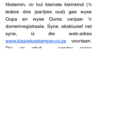
Nietemin, vir hul kleinste kleinkind (‘n 
tedere drie jaartjies oud) gee wyse 
Oupa en wyse Ouma vanjaar ‘n 
domeinregistrasie. Syne, eksklusief net 
syne, is die web-adres 
www.klasiekoekemoer.co.za
 voortaan. 
Dis vir altyd – sonder enige 
vervaldatum.
Dit kos hulle net R145,00 om die 
domein te registreer en deur die 
betrokke diensverskaffer op ys te laat 
hou. Klasie kan in jare om te kom self 
besluit wanneer en hoe om te aktiveer. 
Dalk word 
www.klasiekoekemoer.co.za
nog een van die beroemdste e-adresse 
in die land, waarop die volwasse Klasie 
letterkundige juweeltjies pleeg, 