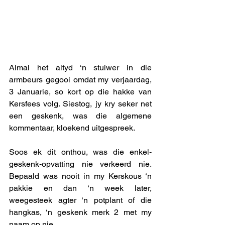
Almal het altyd ‘n stuiwer in die 
armbeurs gegooi omdat my verjaardag, 
3 Januarie, so kort op die hakke van 
Kersfees volg. Siestog, jy kry seker net 
een geskenk, was die algemene 
kommentaar, kloekend uitgespreek. 
Soos ek dit onthou, was die enkel-
geskenk-opvatting nie verkeerd nie. 
Bepaald was nooit in my Kerskous ‘n 
pakkie en dan ‘n week later, 
weegesteek agter ‘n potplant of die 
hangkas, ‘n geskenk merk 2 met my 
naam op nie. 