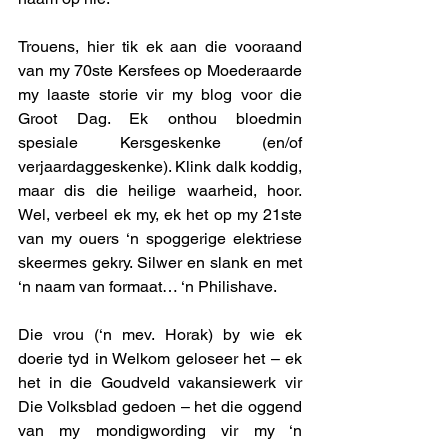
Trouens, hier tik ek aan die vooraand 
van my 70ste Kersfees op Moederaarde 
my laaste storie vir my blog voor die 
Groot Dag. Ek onthou bloedmin 
spesiale Kersgeskenke (en/of 
verjaardaggeskenke). Klink dalk koddig, 
maar dis die heilige waarheid, hoor. 
Wel, verbeel ek my, ek het op my 21ste 
van my ouers ‘n spoggerige elektriese 
skeermes gekry. Silwer en slank en met 
‘n naam van formaat… ‘n Philishave. 
Die vrou (‘n mev. Horak) by wie ek 
doerie tyd in Welkom geloseer het – ek 
het in die Goudveld vakansiewerk vir 
Die Volksblad gedoen – het die oggend 
van my mondigwording vir my ‘n 