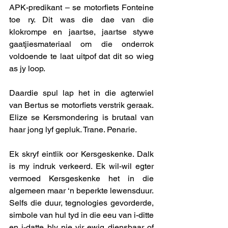
APK-predikant – se motorfiets Fonteine 
toe ry. Dit was die dae van die 
klokrompe en jaartse, jaartse stywe 
gaatjiesmateriaal om die onderrok 
voldoende te laat uitpof dat dit so wieg 
as jy loop. 
Daardie spul lap het in die agterwiel 
van Bertus se motorfiets verstrik geraak. 
Elize se Kersmondering is brutaal van 
haar jong lyf gepluk. Trane. Penarie. 
Ek skryf eintlik oor Kersgeskenke. Dalk 
is my indruk verkeerd. Ek wil-wil egter 
vermoed Kersgeskenke het in die 
algemeen maar ‘n beperkte lewensduur. 
Selfs die duur, tegnologies gevorderde, 
simbole van hul tyd in die eeu van i-ditte 
en i-datte bly nie vir ewig diensbaar of 