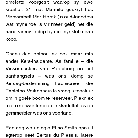
omelette voorgesit waarop sy, ewe 
kreatief, 21 met Marmite geskryf het. 
Memorabel! Mnr. Horak (‘n oud-landdros 
wat myne toe is vir meer geld) het die 
aand vir my ‘n dop by die mynklub gaan 
koop. 
Ongelukkig onthou ek ook maar min 
ander Kers-insidente. As familie – die 
Visser-susters van Perdeberg en hul 
aanhangsels – was ons klomp se 
Kerdag-bestemming tradisioneel die 
Fonteine. Verkenners is vroeg uitgestuur 
om ‘n goeie boom te reserveer. Piekniek 
met o.m. waatlemoen, frikkadelletjies en 
gemmerbier was ons voorland. 
Een dag wou niggie Elise Smith opsluit 
agterop neef Bertus du Plessis, latere 