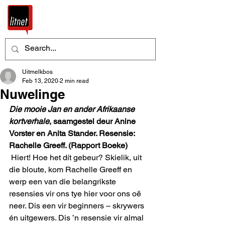
Uitmelkbos
Feb 13, 2020
2 min read
Nuwelinge
Die mooie Jan en ander Afrikaanse 
kortverhale
, saamgestel deur Anine 
Vorster en Anita Stander. Resensie: 
Rachelle Greeff. (Rapport Boeke)
 Hiert! Hoe het dít gebeur? Skielik, uit 
die bloute, kom Rachelle Greeff en 
werp een van die belangrikste 
resensies vir ons tye hier voor ons oë 
neer. Dis een vir beginners – skrywers 
én uitgewers. Dis ’n resensie vir almal 