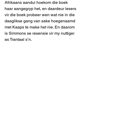
Afrikaans aandui hoekom die boek 
haar aangegryp het, en daardeur lesers 
vir die boek probeer wen wat nie in die 
daaglikse gang van sake hoegenaamd 
met Kaaps te make het nie. En daarom 
is Simmons se resensie vir my nuttiger 
as Trantaal s’n.
uitmelkbos
See All
Recent Posts