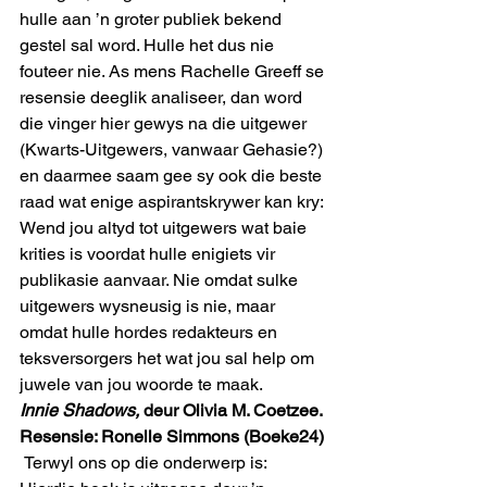
hulle aan ’n groter publiek bekend 
gestel sal word. Hulle het dus nie 
fouteer nie. As mens Rachelle Greeff se 
resensie deeglik analiseer, dan word 
die vinger hier gewys na die uitgewer 
(Kwarts-Uitgewers, vanwaar Gehasie?) 
en daarmee saam gee sy ook die beste 
raad wat enige aspirantskrywer kan kry: 
Wend jou altyd tot uitgewers wat baie 
krities is voordat hulle enigiets vir 
publikasie aanvaar. Nie omdat sulke 
uitgewers wysneusig is nie, maar 
omdat hulle hordes redakteurs en 
teksversorgers het wat jou sal help om 
juwele van jou woorde te maak.  
Innie Shadows,
 deur Olivia M. Coetzee. 
Resensie: Ronelle Simmons (Boeke24)
 Terwyl ons op die onderwerp is: 