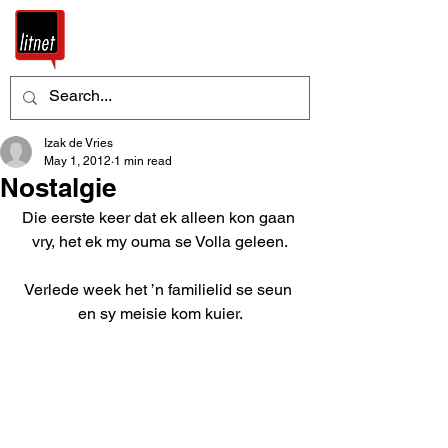
Izak de Vries
May 1, 2012
1 min read
Nostalgie
Die eerste keer dat ek alleen kon gaan 
vry, het ek my ouma se Volla geleen.
Verlede week het ’n familielid se seun 
en sy meisie kom kuier.