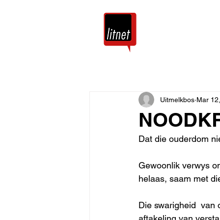
Tuis
Blog
Uitmelkbos
Mar 12
NOODKR
Dat die ouderdom nie 
Gewoonlik verwys on
helaas, saam met die
Die swarigheid  van 
aftakeling van versta