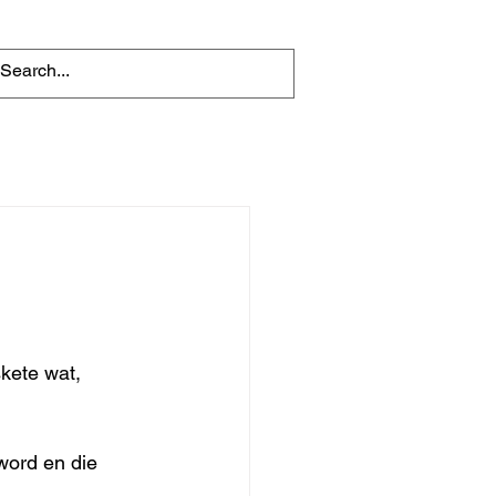
kete wat, 
word en die 