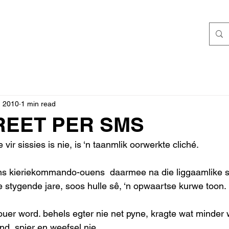
, 2010
1 min read
EET PER SMS
vir sissies is nie, is ‘n taanmlik oorwerkte cliché.
s kieriekommando-ouens  daarmee na die liggaamlike s
 stygende jare, soos hulle sê, ‘n opwaartse kurwe toon.
ouer word. behels egter nie net pyne, kragte wat minder 
nd, spier en weefsel nie.