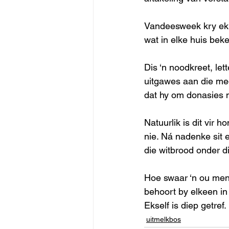
Vandeesweek kry ek 
wat in elke huis bek
Dis ‘n noodkreet, let
uitgawes aan die med
dat hy om donasies 
Natuurlik is dit vir 
nie. Ná nadenke sit 
die witbrood onder d
Hoe swaar ‘n ou men
behoort by elkeen in
Ekself is diep getref. 
uitmelkbos