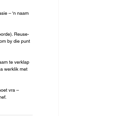
sie – ‘n naam 
woorde). Reuse-
om by die punt 
aam te verklap 
a werklik met 
oet vra – 
hef.