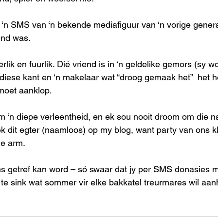
‘n SMS van ‘n bekende mediafiguur van ‘n vorige genera
end was.
terlik en fuurlik. Dié vriend is in ‘n geldelike gemors (sy 
iese kant en ‘n makelaar wat “droog gemaak het”  het h
moet aanklop.
hom ‘n diepe verleentheid, en ek sou nooit droom om die n
ek dit egter (naamloos) op my blog, want party van ons kl
ie arm.
s getref kan word – só swaar dat jy per SMS donasies m
 te sink wat sommer vir elke bakkatel treurmares wil aan