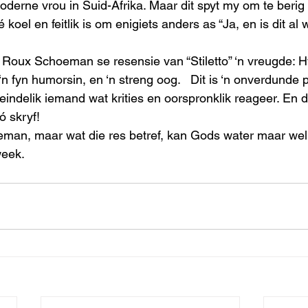
 moderne vrou in Suid-Afrika. Maar dit spyt my om te beri
koel en feitlik is om enigiets anders as “Ja, en is dit al 
‘n fyn humorsin, en ‘n streng oog.   Dit is ‘n onverdunde p
teindelik iemand wat krities en oorspronklik reageer. En da
 skryf!
week.