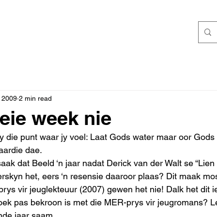
, 2009
2 min read
oeie week nie
die punt waar jy voel: Laat Gods water maar oor Gods a
aardie dae.
skyn het, eers ‘n resensie daaroor plaas? Dit maak mos
rys vir jeuglekteuur (2007) gewen het nie! Dalk het dit i
 boek pas bekroon is met die MER-prys vir jeugromans? L
nde jaar saam.