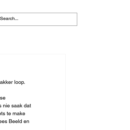
kker loop. 
 nie saak dat 
ets te make 
ees Beeld en 