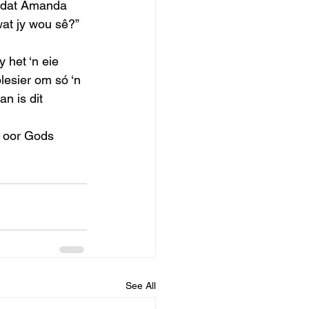
g dat Amanda 
wat jy wou sê?” 
lesier om só ‘n 
n is dit 
See All