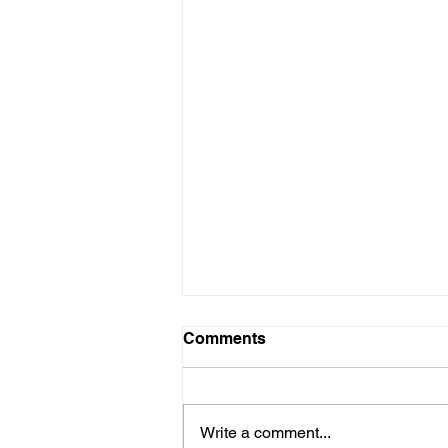
Probleme probleme
Comments
Die hoop het toe nie beskaam
nie. Rapport het afgelope Sondag
vorendag gekom met ’n
Write a comment...
noemenswaardige resensie –