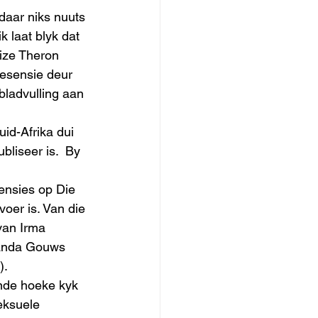
k laat blyk dat 
ize Theron 
resensie deur 
bladvulling aan 
bliseer is.  By 
er is. Van die 
van Irma 
manda Gouws 
. 
eksuele 