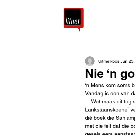
Tuis
Blog
Uitmelkbos
Jun 23
Nie ‘n g
‘n Mens kom soms by 
Vandag is een van d
    Wat maak dit tog saak dat Beeld ‘n jaar nadat Derick van der Walt se “Lien se 
Lankstaanskoene” ver
dié boek die Sanlamp
met die feit dat die
gesels eers aanstaa