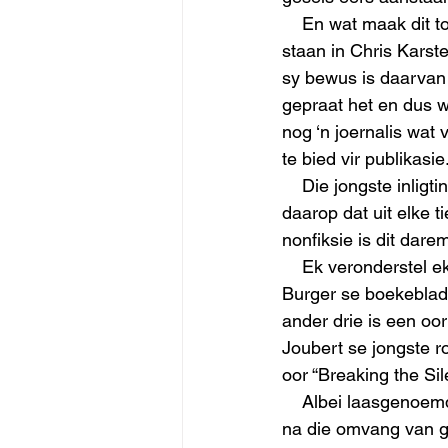
    En wat maak dit tog saak dat Marida Fitzpatrick plegtig verklaar (in Beeld) daar niks nuuts 
staan in Chris Karste
sy bewus is daarvan 
gepraat het en dus w
nog ‘n joernalis wat
te bied vir publikasie.
    Die jongste inligting wat op die internet beskikbaar is oor boekverkope in Suid-Afrika dui 
daarop dat uit elke t
nonfiksie is dit dare
    Ek veronderstel ek behoort daarom bly te wees dat net twee uit die vyf resensies op Die 
Burger se boekeblad
ander drie is een oo
Joubert se jongste 
oor “Breaking the Sil
    Albei laasgenoemde boeke lê my na aan die hart, omdat hulle uit verskillende hoeke kyk 
na die omvang van g