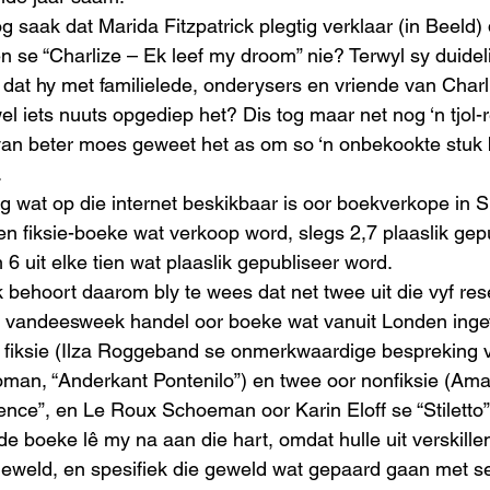
n se “Charlize – Ek leef my droom” nie? Terwyl sy duideli
dat hy met familielede, onderysers en vriende van Charl
el iets nuuts opgediep het? Dis tog maar net nog ‘n tjol-
 van beter moes geweet het as om so ‘n onbekookte stuk 
 
ien fiksie-boeke wat verkoop word, slegs 2,7 plaaslik gepu
m 6 uit elke tien wat plaaslik gepubliseer word.
 vandeesweek handel oor boeke wat vanuit Londen ingevo
r fiksie (Ilza Roggeband se onmerkwaardige bespreking 
roman, “Anderkant Pontenilo”) en twee oor nonfiksie (A
ence”, en Le Roux Schoeman oor Karin Eloff se “Stiletto”)
eweld, en spesifiek die geweld wat gepaard gaan met s