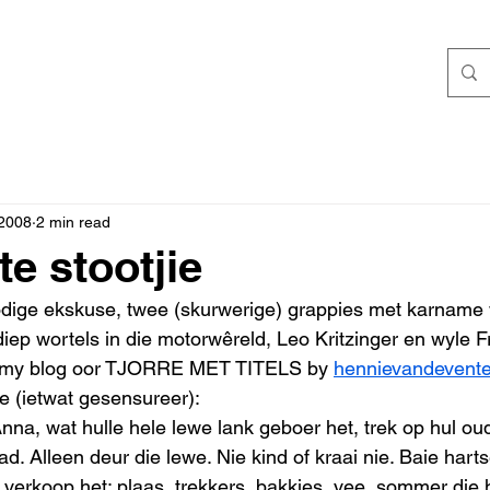
 2008
2 min read
gte stootjie
odige ekskuse, twee (skurwerige) grappies met karname 
iep wortels in die motorwêreld, Leo Kritzinger en wyle F
 uit my blog oor TJORRE MET TITELS by 
hennievandevent
e (ietwat gesensureer): 
nna, wat hulle hele lewe lank geboer het, trek op hul ou
ad. Alleen deur die lewe. Nie kind of kraai nie. Baie hart
 verkoop het: plaas, trekkers, bakkies, vee, sommer die h