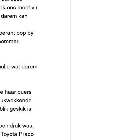
nk ons moet vir 
t darem kan 
oerant oop by 
 nommer. 
hulle wat darem 
e haar ouers 
drukwekkende 
lik geskik is 
beïndruk was, 
e Toyota Prado 