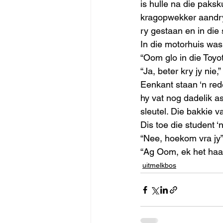
is hulle na die paksk
kragopwekker aandryf
ry gestaan en in die
In die motorhuis was
“Oom glo in die Toyot
“Ja, beter kry jy nie,
Eenkant staan ‘n red
hy vat nog dadelik as 
sleutel. Die bakkie v
Dis toe die student 
“Nee, hoekom vra jy
“Ag Oom, ek het haar 
uitmelkbos