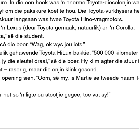
ure. In die een hoek was ‘n enorme Toyota-dieselenjin wa
 om die pakskure koel te hou. Die Toyota-vurkhysers het 
 skuur langsaan was twee Toyota Hino-vragmotors.
 ‘n Lexus (deur Toyota gemaak, natuurlik) en ‘n Corolla.
a,” sê die student.
” sê die boer. “Wag, ek wys jou iets.”
elik gehawende Toyota HiLux-bakkie. “500 000 kilometer 
jy die sleutel draai,” sê die boer. Hy klim agter die stuur 
at – raserig, maar die enjin klink gesond.
‘n opening sien. “Oom, sê my, is Martie se tweede naam 
”
net so ‘n ligte ou stootjie gegee, toe vat sy!” 