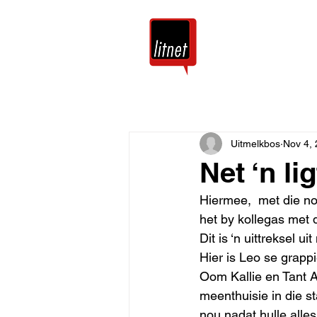
Tuis
Blog
Uitmelkbos
Nov 4,
Net ‘n li
Hiermee,  met die n
het by kollegas met d
Dit is ‘n uittreksel
Hier is Leo se grappi
Oom Kallie en Tant A
meenthuisie in die st
nou nadat hulle alles