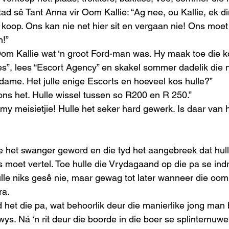
ad sê Tant Anna vir Oom Kallie: “Ag nee, ou Kallie, ek di
ie koop. Ons kan nie net hier sit en vergaan nie! Ons moe
!” 
om Kallie wat ‘n groot Ford-man was. Hy maak toe die k
ies”, lees “Escort Agency” en skakel sommer dadelik die
dame. Het julle enige Escorts en hoeveel kos hulle?”
ns het. Hulle wissel tussen so R200 en R 250.”
 my meisietjie! Hulle het seker hard gewerk. Is daar van 
 
e het swanger geword en die tyd het aangebreek dat hull
s moet vertel. Toe hulle die Vrydagaand op die pa se in
lle niks gesê nie, maar gewag tot later wanneer die oomb
ra.
het die pa, wat behoorlik deur die manierlike jong man 
ys. Ná ‘n rit deur die boorde in die boer se splinternuw