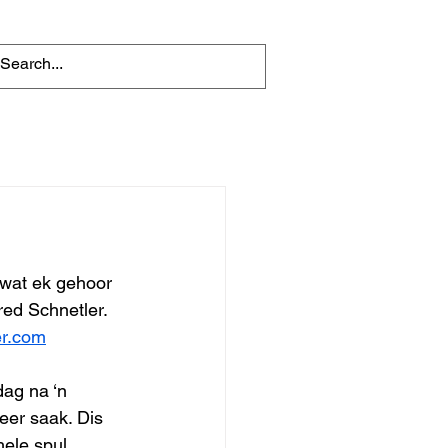
wat ek gehoor 
red Schnetler. 
er.com
dag na ‘n 
seer saak. Dis 
ele spul. 