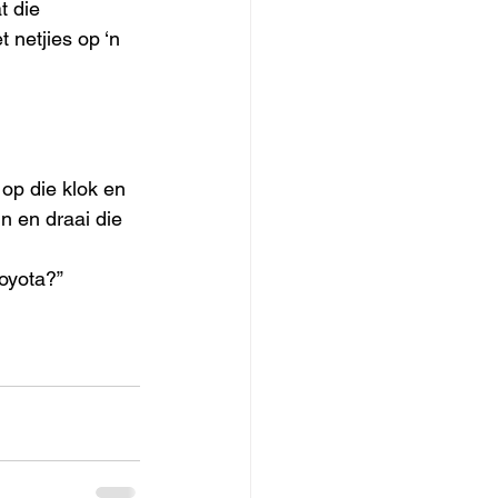
t die 
netjies op ‘n 
op die klok en 
in en draai die 
Toyota?”