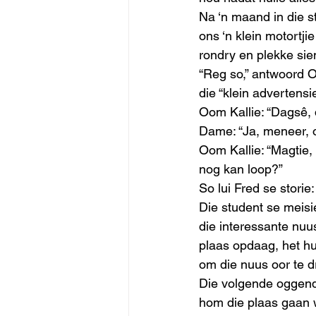
Na ‘n maand in die st
ons ‘n klein motortj
rondry en plekke sien
“Reg so,” antwoord O
die “klein advertens
Oom Kallie: “Dagsê, 
Dame: “Ja, meneer, o
Oom Kallie: “Magtie,
nog kan loop?” 
So lui Fred se storie:
Die student se meisi
die interessante nuu
plaas opdaag, het hu
om die nuus oor te d
Die volgende oggend 
hom die plaas gaan w