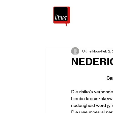
Tuis
Blog
Uitmelkbos
Feb 2,
NEDERIG
Car
Die risiko’s verbond
hierdie kroniekskrywe
nederigheid word jy m
Die uwe moes al per