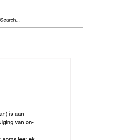
an) is aan 
uiging van on-
 soms leer ek 