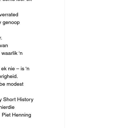
verrated 
my genoop 
. 
 van 
waarlik ‘n 
k nie – is ‘n 
righeid. 
o be modest 
y Short History 
hierdie 
d Piet Henning 