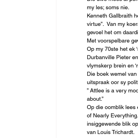
my les; soms nie. 
Kenneth Gallbraith h
virtue”.  Van my koe
gevoel het om daardi
Met voorspelbare gev
Op my 70ste het ek ‘
Durbanville Pieter en
vlymskerp brein en ‘n
Die boek wemel van s
uitspraak oor sy poli
” Attlee is a very mo
about.”
Op die oomblik lees 
of Nearly Everything
insiggewende blik op
van Louis Trichardt. 