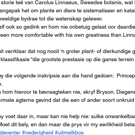
storie teë van Carolus Linnaeus, Sweedse botanis, wat 
angepak het om plante en diere te sistematiseer en katal
weldige bydrae tot die wetenskap gelewer. 
elf ook so gedink en hom nie onbetuig gelaat oor daardie 
een more comfortable with his own greatness than Linna
t verrklaar dat nog nooit ‘n groter plant- of dierkundige g
 klassifikasie “die grootste prestasie op die ganse terrein
 hy die volgende inskripsie aan die hand gedoen:  Prince
. 
 hom hieroor te bevraagteken nie, skryf Bryson. Diegene
male agterna gevind dat die een of ander soort onkruid 
y voet daar in, maar kan nie help nie: sulke onwankelbar
oet dit bely, en dan maar die prys vir my eerlikheid betaa
deventer
#nederigheid
#uitmelkbos