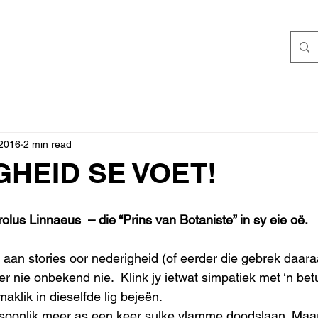
 2016
2 min read
HEID SE VOET!
olus Linnaeus  – die “Prins van Botaniste” in sy eie oë.
e aan stories oor nederigheid (of eerder die gebrek daara
r nie onbekend nie.  Klink jy ietwat simpatiek met ‘n bet
aklik in dieselfde lig bejeën. 
soonlik meer as een keer sulke vlamme doodslaan. Maar