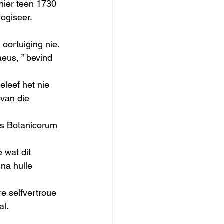
hier teen 1730 
ogiseer. 
oortuiging nie. 
eus, ” bevind 
eleef het nie 
 van die 
ps Botanicorum 
 wat dit 
na hulle 
e selfvertroue 
l. 