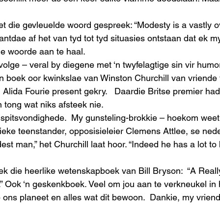
et die gevleuelde woord gespreek: “Modesty is a vastly o
rantdae af het van tyd tot tyd situasies ontstaan dat ek 
e woorde aan te haal. 
olge – veral by diegene met ‘n twyfelagtige sin vir humor
n boek oor kwinkslae van Winston Churchill van vriende
 Alida Fourie present gekry.   Daardie Britse premier had 
 tong wat niks afsteek nie.  
pitsvondighede.  My gunsteling-brokkie – hoekom weet e
tieke teenstander, opposisieleier Clemens Attlee, se nede
dest man,” het Churchill laat hoor. “Indeed he has a lot t
ek die heerlike wetenskapboek van Bill Bryson:  “A Reall
.” Ook ‘n geskenkboek. Veel om jou aan te verkneukel in 
 ons planeet en alles wat dit bewoon.  Dankie, my vrien