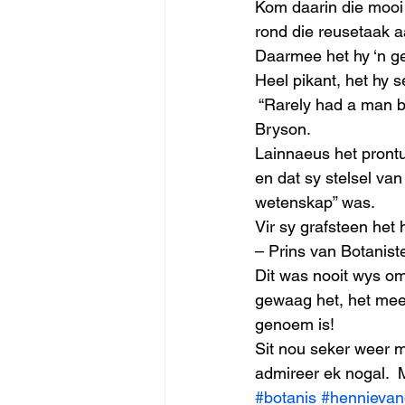
Kom daarin die mooi 
rond die reusetaak a
Daarmee het hy ‘n ge
Heel pikant, het hy s
 “Rarely had a man b
Bryson. 
Lainnaeus het prontui
en dat sy stelsel van
wetenskap” was. 
Vir sy grafsteen het
– Prins van Botaniste
Dit was nooit wys om
gewaag het, het meer
genoem is!
Sit nou seker weer m
admireer ek nogal.  M
#botanis
#hennievan