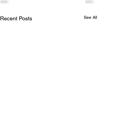
See All
Recent Posts
SKOONHEID SONDER
SKROOMHEID