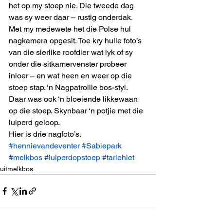
het op my stoep nie. Die tweede dag 
was sy weer daar – rustig onderdak. 
Met my medewete het die Polse hul 
nagkamera opgesit. Toe kry hulle foto’s 
van die sierlike roofdier wat lyk of sy 
onder die sitkamervenster probeer 
inloer – en wat heen en weer op die 
stoep stap. ‘n Nagpatrollie bos-styl.  
Daar was ook ‘n bloeiende likkewaan 
op die stoep. Skynbaar ‘n potjie met die 
luiperd geloop. 
Hier is drie nagfoto’s.
#hennievandeventer
#Sabiepark
#melkbos
#luiperdopstoep
#tarlehiet
uitmelkbos