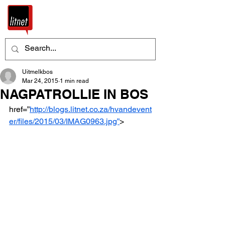
Uitmelkbos
Mar 24, 2015
1 min read
NAGPATROLLIE IN BOS
href=”
http://blogs.litnet.co.za/hvandevent
er/files/2015/03/IMAG0963.jpg”
>