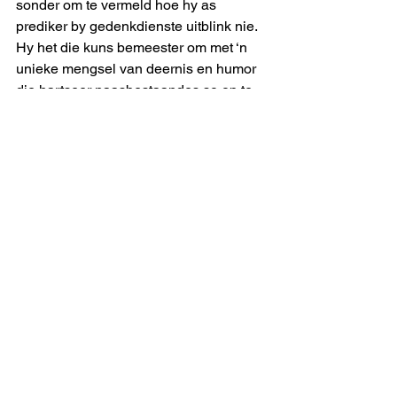
sonder om te vermeld hoe hy as 
prediker by gedenkdienste uitblink nie.  
Hy het die kuns bemeester om met ‘n 
unieke mengsel van deernis en humor 
die hartseer naasbestaandes so op te 
beur dat hulle glimlaggend die kerk 
verlaat.
Francois, jy moet my ook nog begrawe. 
Onthou, asseblief.
#emeritaat
#francoisenriana
#francoishanekom
#uitmelkbos
uitmelkbos
See All
Recent Posts