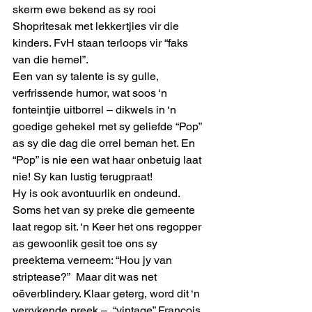
skerm ewe bekend as sy rooi 
Shopritesak met lekkertjies vir die 
kinders. FvH staan terloops vir “faks 
van die hemel”.
Een van sy talente is sy gulle, 
verfrissende humor, wat soos ‘n 
fonteintjie uitborrel – dikwels in ‘n 
goedige gehekel met sy geliefde “Pop” 
as sy die dag die orrel beman het. En 
“Pop” is nie een wat haar onbetuig laat 
nie! Sy kan lustig terugpraat!
Hy is ook avontuurlik en ondeund.  
Soms het van sy preke die gemeente 
laat regop sit. ‘n Keer het ons regopper 
as gewoonlik gesit toe ons sy 
preektema verneem: “Hou jy van 
striptease?”  Maar dit was net 
oëverblindery. Klaar geterg, word dit ‘n 
verrykende preek –  “vintage” Francois. 