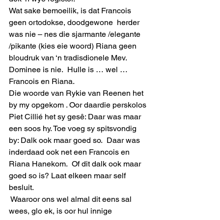
Wat sake bemoeilik, is dat Francois 
geen ortodokse, doodgewone  herder 
was nie – nes die sjarmante /elegante 
/pikante (kies eie woord) Riana geen 
bloudruk van ‘n tradisdionele Mev. 
Dominee is nie.  Hulle is … wel … 
Francois en Riana. 
Die woorde van Rykie van Reenen het 
by my opgekom . Oor daardie perskolos 
Piet Cillié het sy gesê: Daar was maar 
een soos hy. Toe voeg sy spitsvondig 
by: Dalk ook maar goed so.  Daar was 
inderdaad ook net een Francois en 
Riana Hanekom.  Of dit dalk ook maar 
goed so is? Laat elkeen maar self 
besluit. 
 Waaroor ons wel almal dit eens sal 
wees, glo ek, is oor hul innige 