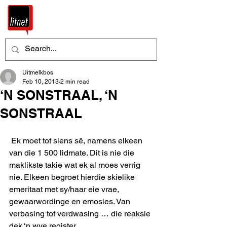
Uitmelkbos
Feb 10, 2013
2 min read
‘N SONSTRAAL, ‘N
SONSTRAAL
 Ek moet tot siens sê, namens elkeen 
van die 1 500 lidmate. Dit is nie die 
maklikste takie wat ek al moes verrig 
nie. Elkeen begroet hierdie skielike 
emeritaat met sy/haar eie vrae, 
gewaarwordinge en emosies. Van 
verbasing tot verdwasing … die reaksie 
dek ‘n wye register. 