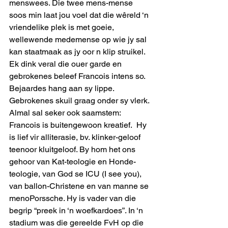
menswees. Die twee mens-mense 
soos min laat jou voel dat die wêreld ‘n 
vriendelike plek is met goeie, 
wellewende medemense op wie jy sal 
kan staatmaak as jy oor n klip struikel. 
Ek dink veral die ouer garde en 
gebrokenes beleef Francois intens so. 
Bejaardes hang aan sy lippe. 
Gebrokenes skuil graag onder sy vlerk.
Almal sal seker ook saamstem: 
Francois is buitengewoon kreatief.  Hy 
is lief vir alliterasie, bv. klinker-geloof 
teenoor kluitgeloof. By hom het ons 
gehoor van Kat-teologie en Honde-
teologie, van God se ICU (I see you), 
van ballon-Christene en van manne se 
menoPorssche. Hy is vader van die 
begrip “preek in ‘n woefkardoes”. In ‘n 
stadium was die gereelde FvH op die 