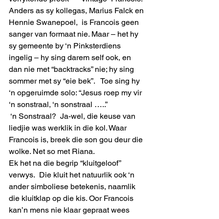
Anders as sy kollegas, Marius Falck en 
Hennie Swanepoel,  is Francois geen 
sanger van formaat nie. Maar – het hy 
sy gemeente by ‘n Pinksterdiens 
ingelig – hy sing darem self ook, en 
dan nie met “backtracks” nie; hy sing 
sommer met sy “eie bek”.   Toe sing hy 
‘n opgeruimde solo: “Jesus roep my vir 
‘n sonstraal, ‘n sonstraal …..”
 ‘n Sonstraal?  Ja-wel, die keuse van 
liedjie was werklik in die kol. Waar 
Francois is, breek die son gou deur die 
wolke. Net so met Riana.
Ek het na die begrip “kluitgeloof” 
verwys.  Die kluit het natuurlik ook ‘n 
ander simboliese betekenis, naamlik 
die kluitklap op die kis. Oor Francois 
kan’n mens nie klaar gepraat wees 