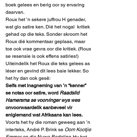
boek gelees en berig oor sy ervaring 
daarvan. 
Roux het ’n sekere juffrou H genader, 
wat glo satire ken. Dié het nogal  kritiek 
gehad op die teks. Sonder skroom het 
Roux dié kommentaar geplaas, maar 
toe ook vrae gevra oor die kritiek. (Roux 
se resensie is ook effens satiries!) 
Uiteindelik het Roux die teks gelees as 
léser en gevind dit lees baie lekker. So 
het hy dan ook gesê: 
Selfs met inagneming van ’n “kenner” 
se notas oor satire, word 
Raadslid 
Hamersma se voorvinger wys wes
onvoorwaardelik aanbeveel vir 
enigiemand wat Afrikaans kan lees.
Voorts het hy die roman geweeg aan ’n 
interteks, André P. Brink se 
Oom Kootjie 
Emmer en die Nuwe Bedeling
. Hy het 