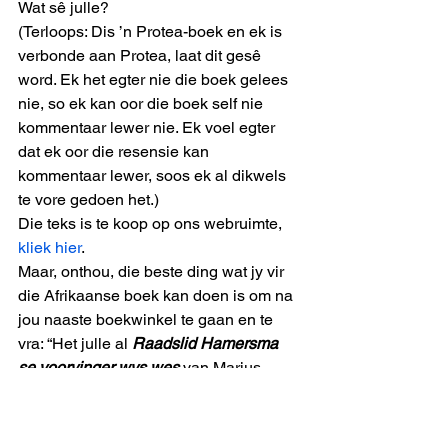
Wat sê julle? 
(Terloops: Dis ’n Protea-boek en ek is 
verbonde aan Protea, laat dit gesê 
word. Ek het egter nie die boek gelees 
nie, so ek kan oor die boek self nie 
kommentaar lewer nie. Ek voel egter 
dat ek oor die resensie kan 
kommentaar lewer, soos ek al dikwels 
te vore gedoen het.) 
Die teks is te koop op ons webruimte, 
kliek hier
. 
Maar, onthou, die beste ding wat jy vir 
die Afrikaanse boek kan doen is om na 
jou naaste boekwinkel te gaan en te 
vra: “Het julle al 
Raadslid Hamersma 
se voorvinger wys wes
van Marius 
Ackermann? Die ISBN is 
9781869193201. Nie?! Bestel dit dan 
asseblief!”