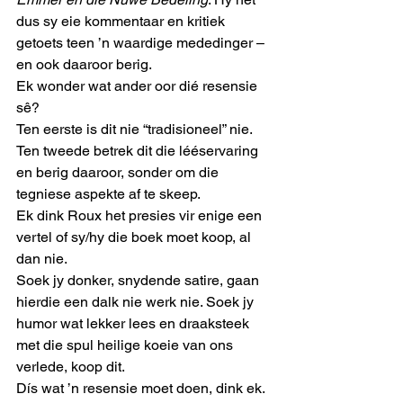
dus sy eie kommentaar en kritiek 
getoets teen ’n waardige mededinger – 
en ook daaroor berig. 
Ek wonder wat ander oor dié resensie 
sê? 
Ten eerste is dit nie “tradisioneel” nie. 
Ten tweede betrek dit die lééservaring 
en berig daaroor, sonder om die 
tegniese aspekte af te skeep. 
Ek dink Roux het presies vir enige een 
vertel of sy/hy die boek moet koop, al 
dan nie. 
Soek jy donker, snydende satire, gaan 
hierdie een dalk nie werk nie. Soek jy 
humor wat lekker lees en draaksteek 
met die spul heilige koeie van ons 
verlede, koop dit. 
Dís wat ’n resensie moet doen, dink ek. 