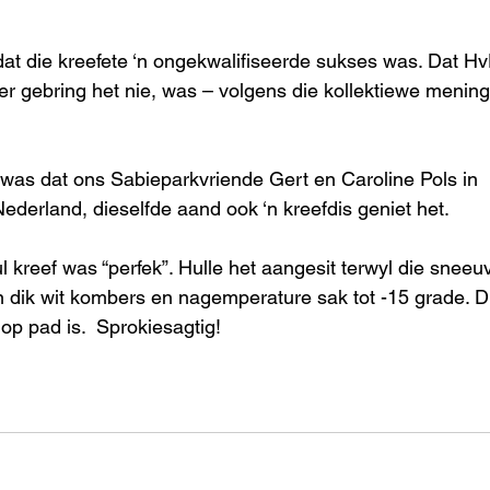
t die kreefete ‘n ongekwalifiseerde sukses was. Dat Hv
oer gebring het nie, was – volgens die kollektiewe menin
 was dat ons Sabieparkvriende Gert en Caroline Pols in 
erland, dieselfde aand ook ‘n kreefdis geniet het. 
l kreef was “perfek”. Hulle het aangesit terwyl die sneeuv
‘n dik wit kombers en nagemperature sak tot -15 grade. Di
 op pad is.  Sprokiesagtig!