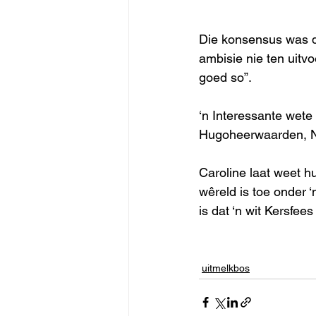
Die konsensus was da
ambisie nie ten uitv
goed so”. 
‘n Interessante wete
Hugoheerwaarden, Ned
Caroline laat weet hu
wêreld is toe onder 
is dat ‘n wit Kersfees
uitmelkbos