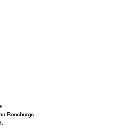
e 
an Rensburgs 
.  