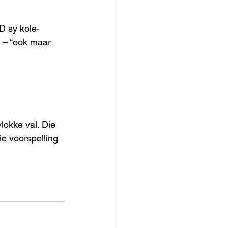
D sy kole-
g – “ook maar 
lokke val. Die 
e voorspelling 