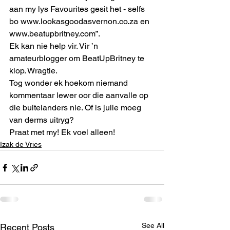
aan my lys Favourites gesit het - selfs 
bo www.lookasgoodasvernon.co.za en 
www.beatupbritney.com”. 
Ek kan nie help vir. Vir ’n 
amateurblogger om BeatUpBritney te 
klop. Wragtie. 
Tog wonder ek hoekom niemand 
kommentaar lewer oor die aanvalle op 
die buitelanders nie. Of is julle moeg 
van derms uitryg? 
Praat met my! Ek voel alleen!
Izak de Vries
See All
Recent Posts