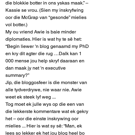
die blokkie botter in ons yskas maak.” – 
Kassie se vrou. (Sien my inskryfwing 
oor die McGrap van “gesonde” mielies 
vol botter.) 
My ou vriend Awie is baie minder 
diplomaties. Hier is wat hy te sê het: 
“Begin liewer 'n blog genaamd my PhD 
en kry dit agter die rug …Dalk kan 1 
000 mense jou help skryf daaraan en 
dan maak jy net 'n executive 
summary?” 
Jip, die bloggosfeer is die monster van 
alle tydverdrywe, nie waar nie. Awie 
weet ek steek lyf weg ... 
Tog moet ek julle wys op die een van 
die lekkerste kommentare wat ek gekry 
het – oor die einste inskrywing oor 
mielies ... Hier is wat sy sê: “Man, ek 
lees so lekker ek het jou blog heel bo 