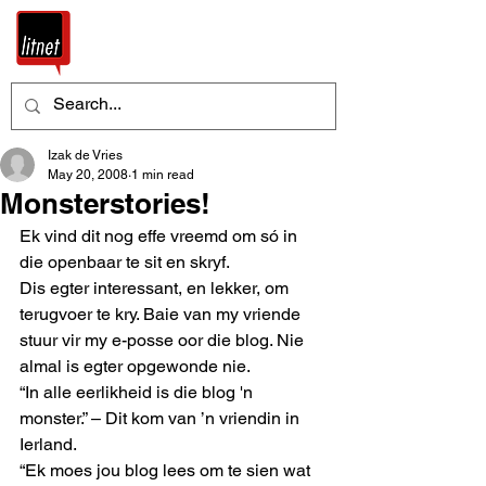
Izak de Vries
May 20, 2008
1 min read
Monsterstories!
Ek vind dit nog effe vreemd om só in 
die openbaar te sit en skryf. 
Dis egter interessant, en lekker, om 
terugvoer te kry. Baie van my vriende 
stuur vir my e-posse oor die blog. Nie 
almal is egter opgewonde nie. 
“In alle eerlikheid is die blog 'n 
monster.” – Dit kom van ’n vriendin in 
Ierland. 
“Ek moes jou blog lees om te sien wat 