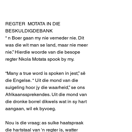
REGTER  MOTATA IN DIE 
BESKULDIGDEBANK
“ n Boer gaan my nie verneder nie. Dit 
was die wit man se land, maar nie meer 
nie.” Hierdie woorde van die besope 
regter Nkola Motata spook by my. 
“Many a true word is spoken in jest,” sê 
die Engelse. “ Uit die mond van die 
suigeling hoor jy die waarheid,” se ons 
Afrikaanssprekendes. Uit die mond van 
die dronke borrel dikwels wat in sy hart 
aangaan, wil ek byvoeg.
Nou is die vraag: as sulke haatspraak 
die hartstaal van ‘n regter is, watter 