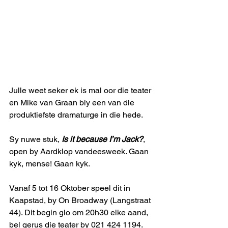
Julle weet seker ek is mal oor die teater 
en Mike van Graan bly een van die 
produktiefste dramaturge in die hede.
Sy nuwe stuk, 
Is it because I’m Jack?
, 
open by Aardklop vandeesweek. Gaan 
kyk, mense! Gaan kyk.
Vanaf 5 tot 16 Oktober speel dit in 
Kaapstad, by On Broadway (Langstraat 
44). Dit begin glo om 20h30 elke aand, 
bel gerus die teater by 021 424 1194.