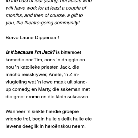
to the cast of four young, hot actors who 
will have work for at least a couple of 
months, and then of course, a gift to 
you, the theatre-going community!
Bravo Laurie Dippenaar!
Is it because I’m Jack?
 is bittersoet 
komedie oor Tim, eens ’n druggie en 
nou ’n katolieke priester, Jack, die 
macho reisskrywer, Anele, ’n Zim-
vlugteling wat ’n lewe maak uit stand-
up comedy, en Marty, die sakeman met 
die groot drome en die klein suksesse.
Wanneer ’n siekte hierdie groepie 
vriende tref, begin hulle skielik hulle eie 
lewens deeglik in heroënskou neem.