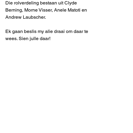
Die rolverdeling bestaan uit Clyde 
Berning, Morne Visser, Anele Matoti en 
Andrew Laubscher.
Ek gaan beslis my alie draai om daar te 
wees. Sien julle daar!
Izak de Vries
See All
Recent Posts