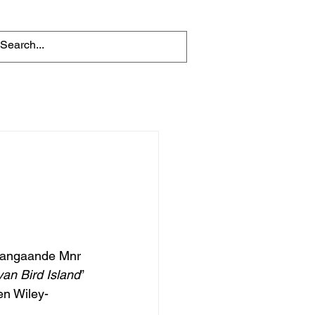
 aangaande Mnr 
an Bird Island
” 
en Wiley-