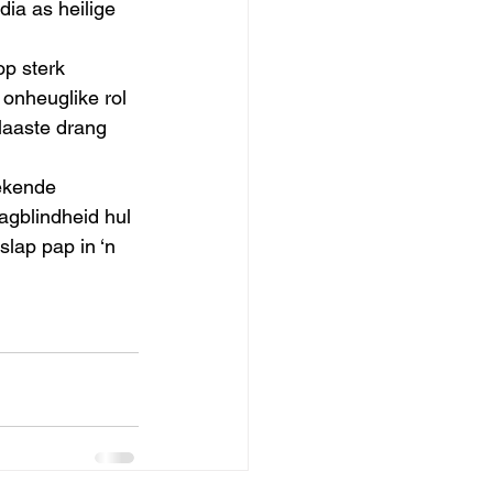
ia as heilige 
op sterk 
 onheuglike rol 
laaste drang 
ekende 
agblindheid hul 
lap pap in ‘n 