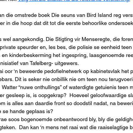
an die omstrede boek Die seuns van Bird Island reg versta
r in die hoop dat dit tot die eerste behoorlike ondersoek
s wel aangekondig. Die Stigting vir Menseregte, die fore
 private speurder en, les bes, die polisie se eenheid tee
s en kinderbeskerming het ingespring, laasgenoemde ree
isiatief van Tafelberg- uitgewers.
ai oor ‘n beweerde pedofielnetwerk op kabinetsvlak het p
ars. Dit is seker nie onbillik nie om teen nou terugvoer
 Watter “nuwe onthullings” of waterdigte getuienis teen m
 gesleep is, is oopgekrap?  Hoeveel geloofwaardige sla
 is alles aan daardie front so doodstil nadat, na bewer
sie se hande geplaas is?
rae soos bogenoemde onbeantwoord bly, bly die geldighe
gteken.  Dan kan ‘n mens net raai wat die raaiselagtige 