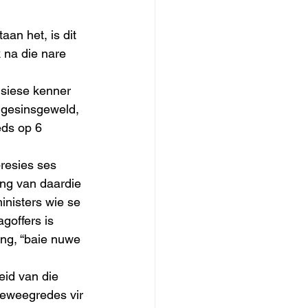
an het, is dit 
 na die nare 
nsiese kenner  
n gesinsgeweld, 
ds op 6 
resies ses 
ing van daardie 
inisters wie se 
goffers is 
ing, “baie nuwe 
id van die 
beweegredes vir 