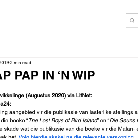
 2019
2 min read
P PAP IN ‘N WIP
wikkelinge (Augustus 2020) via LitNet:
ia24:
ng aangebied vir die publikasie van lasterlike stellings
 die boeke “
The Lost Boys of Bird Island
” en “
Die Seuns v
 skade wat die publikasie van die boeke vir die Malan- 
ak het. 
Volg hierdie skakel na die relevante verskoning.