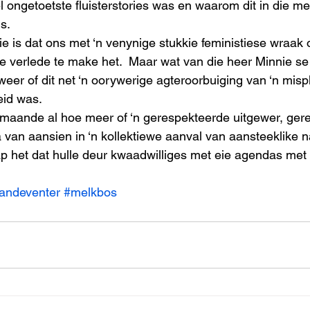
 ongetoetste fluisterstories was en waarom dit in die med
s.
e is dat ons met ‘n venynige stukkie feministiese wraak 
ie verlede te make het.  Maar wat van die heer Minnie se
er of dit net ‘n oorywerige agteroorbuiging van ‘n misp
heid was.
s maande al hoe meer of ‘n gerespekteerde uitgewer, ger
van aansien in ‘n kollektiewe aanval van aansteeklike n
p het dat hulle deur kwaadwilliges met eie agendas met s
andeventer
#melkbos