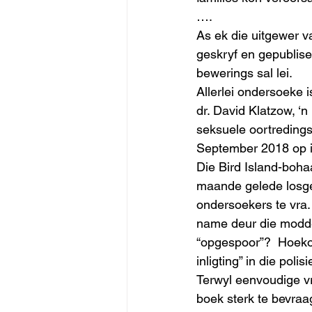
…. 
As ek die uitgewer v
geskryf en gepublisee
bewerings sal lei.
Allerlei ondersoeke i
dr. David Klatzow, ‘n
seksuele oortreding
September 2018 op in
Die Bird Island-boha
maande gelede losgeb
ondersoekers te vra. 
name deur die modder
“opgespoor”?  Hoekom
inligting” in die poli
Terwyl eenvoudige v
boek sterk te bevraa