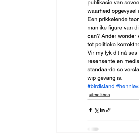
publikasie van soveel
waarheid opgevysel i
Een prikkelende teori
manlike figure van d
dan? Ander wonder we
tot politieke korrekt
Vir my lyk dit ná se
resensente en media 
standaarde so versla
wip gevang is.
#birdisland
#henniev
uitmelkbos