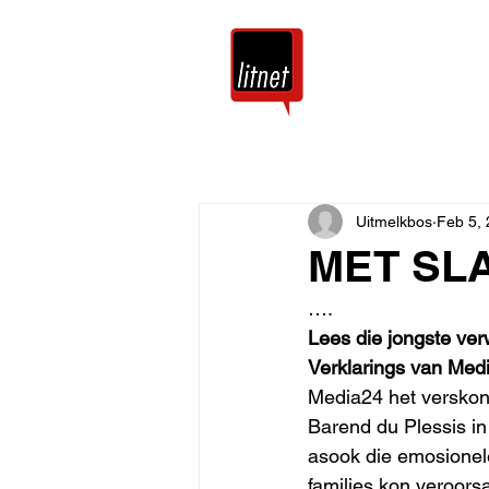
Tuis
Blog
Uitmelkbos
Feb 5,
MET SLA
…. 
Lees die jongste ver
Verklarings van Med
Media24 het verskoni
Barend du Plessis in
asook die emosionele
families kon veroorsa