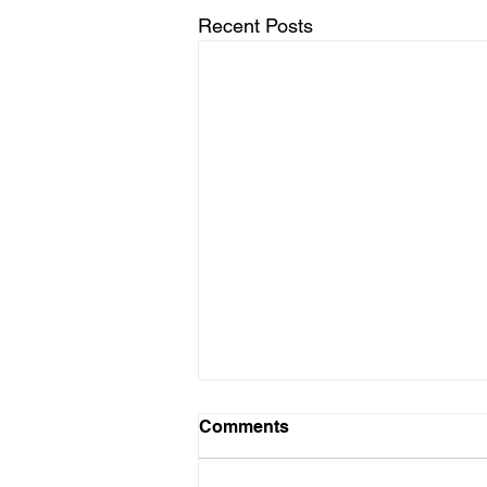
Recent Posts
Probleme probleme
Comments
Die hoop het toe nie beskaam
nie. Rapport het afgelope Sondag