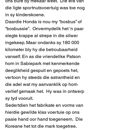
ons bure by mekaar weet.  Die era van 
die ligte sportnutsvoertuig was toe nog 
in sy kinderskoene. 
Daardie Honda is nou my “bosbus” of 
“bosbussie”.  Onvermydelik het ‘n paar 
slegte krappe al strepe in die silwer 
ingekeep. Maar ondanks sy 180 000 
kilometer bly hy die betroubaarheid 
vanself. En as die vriendelike Patson 
hom in Sabiepark met kenmerkende 
deeglikheid gespuit en gepoets het, 
vertoon hy steeds die astrantheid en 
die adel wat my aanvanklik op hom 
verlief gemaak het.  Hy was in ontwerp 
sy tyd vooruit. 
Sedertdien het fabrikate en vorms van 
hierdie gewilde klas voertuie op ons 
paaie hand oor hand toegeneem.  Die 
Koreane het tot die mark toegetree.  