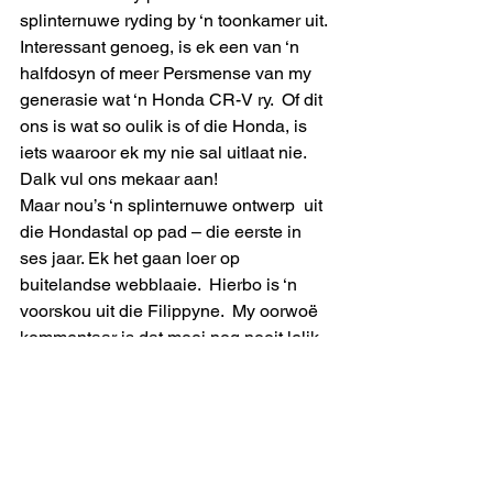
splinternuwe ryding by ‘n toonkamer uit. 
Interessant genoeg, is ek een van ‘n 
halfdosyn of meer Persmense van my 
generasie wat ‘n Honda CR-V ry.  Of dit 
ons is wat so oulik is of die Honda, is 
iets waaroor ek my nie sal uitlaat nie.  
Dalk vul ons mekaar aan!
Maar nou’s ‘n splinternuwe ontwerp  uit 
die Hondastal op pad – die eerste in 
ses jaar. Ek het gaan loer op 
buitelandse webblaaie.  Hierbo is ‘n 
voorskou uit die Filippyne.  My oorwoë 
kommentaar is dat mooi nog nooit lelik 
was nie. ‘n Mens mag mos maar 
droom….    
uitmelkbos