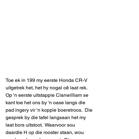
Toe ek in 199 my eerste Honda CR-V 
uitgetrek het, het hy nogal oë laat rek. 
Op ‘n eerste uitstappie Clanwilliam se 
kant toe het ons by ‘n oase langs die 
pad ingery vir ‘n koppie boeretroos.  Die 
gesprek by die tafel langsaan het my 
laat bors uitstoot.  Waarvoor sou 
daardie H op die rooster staan, wou 