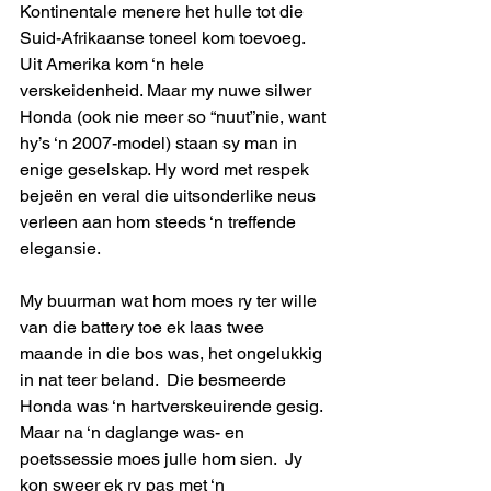
Kontinentale menere het hulle tot die 
Suid-Afrikaanse toneel kom toevoeg.  
Uit Amerika kom ‘n hele 
verskeidenheid. Maar my nuwe silwer 
Honda (ook nie meer so “nuut”nie, want 
hy’s ‘n 2007-model) staan sy man in 
enige geselskap. Hy word met respek 
bejeën en veral die uitsonderlike neus 
verleen aan hom steeds ‘n treffende 
elegansie.  
My buurman wat hom moes ry ter wille 
van die battery toe ek laas twee 
maande in die bos was, het ongelukkig 
in nat teer beland.  Die besmeerde 
Honda was ‘n hartverskeuirende gesig.  
Maar na ‘n daglange was- en 
poetssessie moes julle hom sien.  Jy 
kon sweer ek ry pas met ‘n 