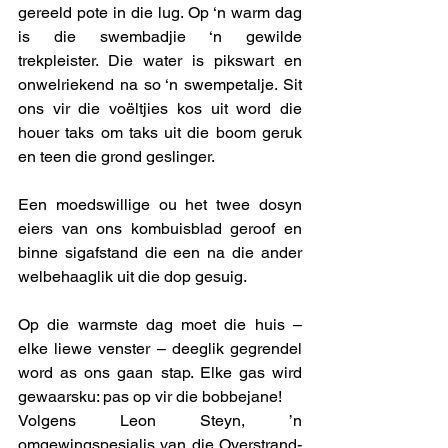
gereeld pote in die lug. Op ‘n warm dag 
is die swembadjie ‘n gewilde 
trekpleister. Die water is pikswart en 
onwelriekend na so ‘n swempetalje. Sit 
ons vir die voëltjies kos uit word die 
houer taks om taks uit die boom geruk 
en teen die grond geslinger. 
Een moedswillige ou het twee dosyn 
eiers van ons kombuisblad geroof en 
binne sigafstand die een na die ander 
welbehaaglik uit die dop gesuig. 
Op die warmste dag moet die huis – 
elke liewe venster – deeglik gegrendel 
word as ons gaan stap. Elke gas wird 
gewaarsku: pas op vir die bobbejane! 
Volgens Leon Steyn, ’n 
omgewingspesialis van die Overstrand-