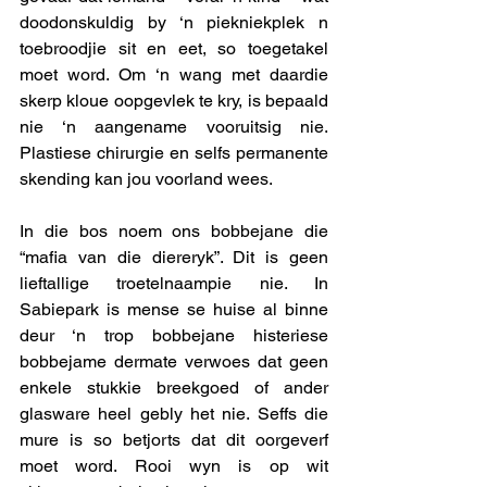
doodonskuldig by ‘n piekniekplek n 
toebroodjie sit en eet, so toegetakel 
moet word. Om ‘n wang met daardie 
skerp kloue oopgevlek te kry, is bepaald 
nie ‘n aangename vooruitsig nie. 
Plastiese chirurgie en selfs permanente 
skending kan jou voorland wees. 
In die bos noem ons bobbejane die 
“mafia van die diereryk”. Dit is geen 
lieftallige troetelnaampie nie. In 
Sabiepark is mense se huise al binne 
deur ‘n trop bobbejane histeriese 
bobbejame dermate verwoes dat geen 
enkele stukkie breekgoed of ander 
glasware heel gebly het nie. Seffs die 
mure is so betjorts dat dit oorgeverf 
moet word. Rooi wyn is op wit 