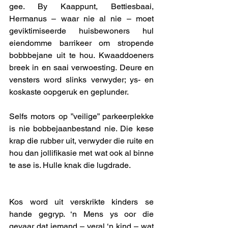
gee. By Kaappunt, Bettiesbaai, 
Hermanus – waar nie al nie – moet 
geviktimiseerde huisbewoners hul 
eiendomme barrikeer om stropende 
bobbbejane uit te hou. Kwaaddoeners 
breek in en saai verwoesting. Deure en 
vensters word slinks verwyder; ys- en 
koskaste oopgeruk en geplunder. 
Selfs motors op ”veilige” parkeerplekke 
is nie bobbejaanbestand nie. Die kese 
krap die rubber uit, verwyder die ruite en 
hou dan jollifikasie met wat ook al binne 
te ase is. Hulle knak die lugdrade. 
Kos word uit verskrikte kinders se 
hande gegryp. ‘n Mens ys oor die 
gevaar dat iemand – veral ‘n kind – wat 