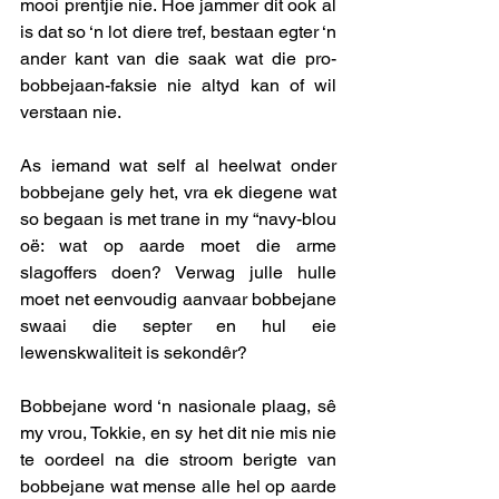
mooi prentjie nie. Hoe jammer dit ook al 
is dat so ‘n lot diere tref, bestaan egter ‘n 
ander kant van die saak wat die pro-
bobbejaan-faksie nie altyd kan of wil 
verstaan nie. 
As iemand wat self al heelwat onder 
bobbejane gely het, vra ek diegene wat 
so begaan is met trane in my “navy-blou 
oë: wat op aarde moet die arme 
slagoffers doen? Verwag julle hulle 
moet net eenvoudig aanvaar bobbejane 
swaai die septer en hul eie 
lewenskwaliteit is sekondêr? 
Bobbejane word ‘n nasionale plaag, sê 
my vrou, Tokkie, en sy het dit nie mis nie 
te oordeel na die stroom berigte van 
bobbejane wat mense alle hel op aarde 