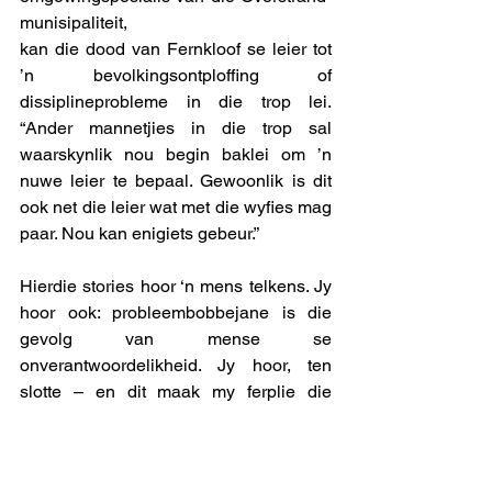
munisipaliteit, 
kan die dood van Fernkloof se leier tot 
’n bevolkingsontploffing of 
dissiplineprobleme in die trop lei. 
“Ander mannetjies in die trop sal 
waarskynlik nou begin baklei om ’n 
nuwe leier te bepaal. Gewoonlik is dit 
ook net die leier wat met die wyfies mag 
paar. Nou kan enigiets gebeur.”
Hierdie stories hoor ‘n mens telkens. Jy 
hoor ook: probleembobbejane is die 
gevolg van mense se 
onverantwoordelikheid. Jy hoor, ten 
slotte – en dit maak my ferplie die 
duiwel in – dat sekere plekke eintlik aan 
hulle behoort; “hulle was voor ons hier”. 