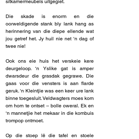
sitkamermeubels uitgegiet. 
Die skade is enorm en die 
oorweldigende stank bly lank hang as 
herinnering van die diepe ellende wat 
jou getref het. Jy huil nie net ‘n dag of 
twee nie!
Ook ons eie huis het verskeie kere 
deurgeloop. ‘n Yslike gat is amper 
dwarsdeur die grasdak gegrawe. Die 
gaas voor die vensters is aan flarde 
geruk. ‘n Kleintjie was een keer ure lank 
binne toegesluit. Veldwagters moes kom 
om hom te ontset – bolle oweral. Ek en 
‘n mannetjie het mekaar in die kombuis 
trompop ontmoet. 
Op die stoep lê die tafel en stoele 