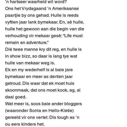
’n hartseer waarheid wil word? 
Ons het Vrydagaand ’n Amerikaanse 
paartjie by ons gehad. Hulle is reeds 
vyftien jaar lank bymekaar. En, sê hulle, 
hulle het gewoon aan die begin van die 
verhouding vir mekaar gesê: “Life must 
remain an adventure.” 
Dié twee manne kry dit reg, en hulle is 
in show bizz, so daar is lang tye wat 
hulle van mekaar weg is. 
Ek en my wederhelf is al baie jare 
bymekaar en meer as dertien jaar 
getroud. Dis waar dat ek moet huis 
skoonmaak, dat ons moet kook, ag, al 
daai goed. 
Wat meer is, soos baie ander bloggers 
(waaronder Sonia en Hello-Kietie) 
gereeld vir ons vertel: Dis tough as ’n 
ou eers kinders het. 