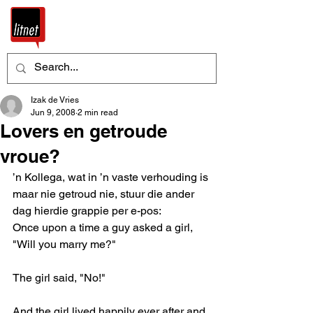
Izak de Vries
Jun 9, 2008
2 min read
Lovers en getroude
vroue?
’n Kollega, wat in ’n vaste verhouding is 
maar nie getroud nie, stuur die ander 
dag hierdie grappie per e-pos: 
Once upon a time a guy asked a girl, 
"Will you marry me?"
The girl said, "No!"
And the girl lived happily ever after and 