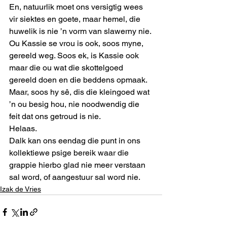
En, natuurlik moet ons versigtig wees 
vir siektes en goete, maar hemel, die 
huwelik is nie ’n vorm van slawerny nie. 
Ou Kassie se vrou is ook, soos myne, 
gereeld weg. Soos ek, is Kassie ook 
maar die ou wat die skottelgoed 
gereeld doen en die beddens opmaak. 
Maar, soos hy sê, dis die kleingoed wat 
’n ou besig hou, nie noodwendig die 
feit dat ons getroud is nie. 
Helaas. 
Dalk kan ons eendag die punt in ons 
kollektiewe psige bereik waar die 
grappie hierbo glad nie meer verstaan 
sal word, of aangestuur sal word nie.
Izak de Vries