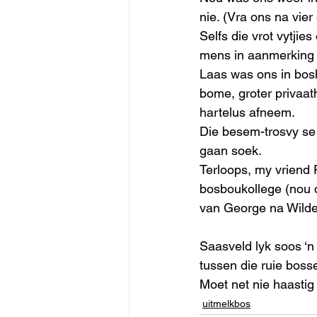
nie. (Vra ons na vier
Selfs die vrot vytjies
mens in aanmerking 
Laas was ons in bosh
bome, groter privaath
hartelus afneem.
Die besem-trosvy se
gaan soek.
Terloops, my vriend
bosboukollege (nou d
van George na Wilder
Saasveld lyk soos ‘n 
tussen die ruie bosse
Moet net nie haastig 
uitmelkbos