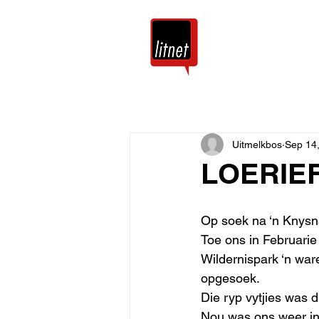
Tuis
Blog
Uitmelkbos
Sep 14
LOERIE
Op soek na ‘n Knysnal
Toe ons in Februarie
Wildernispark ‘n ware
opgesoek.
Die ryp vytjies was d
Nou was ons weer in d