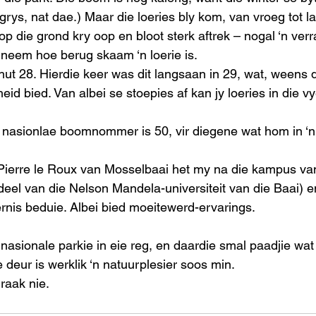
 grys, nat dae.) Maar die loeries bly kom, van vroeg tot la
 op die grond kry oop en bloot sterk aftrek – nogal ‘n verr
neem hoe berug skaam ‘n loerie is.
ut 28. Hierdie keer was dit langsaan in 29, wat, weens d
eid bied. Van albei se stoepies af kan jy loeries in die 
 nasionlae boomnommer is 50, vir diegene wat hom in ‘
 Pierre le Roux van Mosselbaai het my na die kampus va
eel van die Nelson Mandela-universiteit van die Baai) e
nis beduie. Albei bied moeitewerd-ervarings.
nasionale parkie in eie reg, en daardie smal paadjie wat
 deur is werklik ‘n natuurplesier soos min.
raak nie.