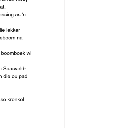
at.
assing as ‘n 
ie lekker 
vyeboom na 
n boomboek wil 
n Saasveld-
n die ou pad 
 so kronkel 