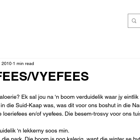
, 2010
1 min read
FEES/VYEFEES
oerie? Ek sal jou na ‘n boom verduidelik waar jy eintlik 
 in die Suid-Kaap was, was dit voor ons boshut in die Na
 loeriefees en/of vyefees. Die besem-trosvy voor ons tuis
uidelik ‘n lekkerny soos min.
ie park. Die boom is nog kalerig, want die winter se byt