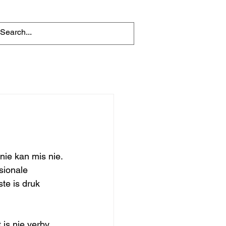
nie kan mis nie.
sionale 
te is druk 
 is nie verby 