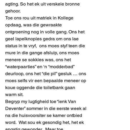
agting. So het ek uit verskeie bronne 
gehoor.
Toe ons rou uit matriek in Kollege 
opdaag, was die gewraakte 
ontgroening nog in volle gang. Ons het 
geel lapelknopies gedra om ons lae 
status in te vryf,  ons moes styf teen die 
mure in die gange afsluip, ons moes 
menere se sokkies was, ons het 
“waterpaarties” en ‘n “modderbad” 
deurloop, ons het “die pil” gesluk … ons 
moes selfs vir een bepaalde meneer op 
koue oggende die toiletbank gaan 
warm sit.
Begryp my lugtigheid toe “ienk Van 
Deventer” sommer in die eerste week al 
na die huisvoorsiter se kamer ontbied 
word.  Wat sou ek gesondig het, het ek 
angstig gewonder.  Maar toe 