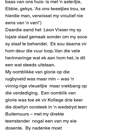
baas van ons huis- is met ‘n astertjie, 
Ebbie, gekys. ‘As ons tweetjies trou, se 
hierdie man, verwissel my vroulief nie 
eens van ‘n van!’)
Daardie aand het  Leon Visser my sy 
lojale slaaf gemaak sonder om my soos 
sy slaaf te behandel.  Ek sou daarna vir 
hom deur die vuur loop. Van die vele 
herinneringe wat ek aan hom het, is dit 
een wat steeds uitstaan.
My oomblikke van glorie op die 
rugbyveld was maar min – was ‘n 
vinnig-rige vleueltjie  maar vrekbang op 
die verdediging.  Een oomblik van 
glorie was toe ek vir Kollege drie keer 
die doellyn oorsteek in ‘n wedstryd teen 
Buitemuurs – met my direkte 
teenstander  nogal een van my eie 
dosente.  By nadenke moet 