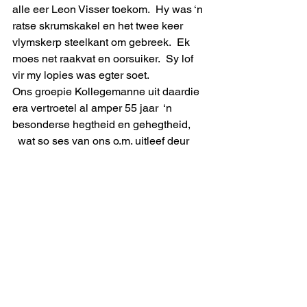
alle eer Leon Visser toekom.  Hy was ‘n 
ratse skrumskakel en het twee keer 
vlymskerp steelkant om gebreek.  Ek 
moes net raakvat en oorsuiker.  Sy lof 
vir my lopies was egter soet.
Ons groepie Kollegemanne uit daardie 
era vertroetel al amper 55 jaar  ‘n 
besonderse hegtheid en gehegtheid, 
  wat so ses van ons o.m. uitleef deur 
elke jaar in die primitiewe boskampie 
Balule in die Krugerwildtuin  saam te 
trek vir drie dae  van meesleurende 
nostalgie. Dat Leon Visser ons 
huisvoorsitter was, dra in my oordeel 
enorm by tot ons groepskohesie
en ons liefde vir Kollege wat oor die 
dekades heen ongeblus voortleef.