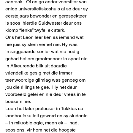
aanraak.  Of enige ander voorsitter van 
enige universiteitskoshuis al so deur sy 
eerstejaars bewonder en gerespekteer 
is soos  hierdie Suidwester deur ons 
klomp “ienks” twyfel ek sterk.
Ons het Leon leer ken as iemand wat 
nie juis sy stem verhef nie. Hy was 
‘n saggeaarde senior wat nie nodig 
gehad het om grootmeneer te speel nie. 
‘n Afkeurende blik uit daardie 
vriendelike gesig met die immer 
teenwoordige glimlag was genoeg om 
jou die rillings te gee.  Hy het deur 
voorbeeld gelei en nie deur vrees in te 
boesem nie.
Leon het later professor in Tukkies se 
landboufakulteit geword en sy studente 
– in mikrobiologie, meen ek –  had, 
soos ons, vir hom net die hoogste 