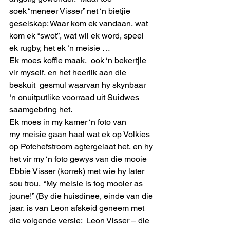
soek “meneer Visser” net ‘n bietjie 
geselskap: Waar kom ek vandaan, wat 
kom ek “swot”, wat wil ek word, speel 
ek rugby, het ek ‘n meisie …
Ek moes koffie maak,  ook ‘n bekertjie 
vir myself, en het heerlik aan die 
beskuit  gesmul waarvan hy skynbaar 
‘n onuitputlike voorraad uit Suidwes 
saamgebring het.
Ek moes in my kamer ‘n foto van 
my meisie gaan haal wat ek op Volkies 
op Potchefstroom agtergelaat het, en hy 
het vir my ‘n foto gewys van die mooie 
Ebbie Visser (korrek) met wie hy later 
sou trou.  “My meisie is tog mooier as 
joune!” (By die huisdinee, einde van die 
jaar, is van Leon afskeid geneem met 
die volgende versie:  Leon Visser – die 