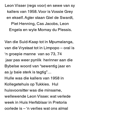
Leon Visser (regs voor) en sewe van sy 
kallers van 1958. Voor is Vossie Grey 
en ekself. Agter staan Giel de Swardt, 
Piet Henning, Cas Jacobs, Leon 
Engela en wyle Mornay du Plessis.
Van die Suid-Kaap tot in Mpumalanga, 
van die Vrystaat tot in Limpopo – oral is 
‘n groepie manne  van so 73, 74 
 jaar pas weer pynlik  herinner aan die 
Bybelse woord van “sewentig jaar en 
as jy baie sterk is tagtig”…
Hulle was die kallers van 1958 in 
Kollegetehuis op Tukkies.  Hul 
huisvoorsitter was die minsame, 
wellewende Leon Visser. wat verlede 
week in Huis Herfsblaar in Pretoria  
oorlede is – ‘n verlies wat ons almal 