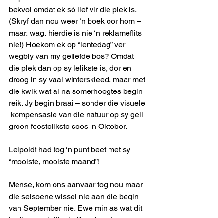
bekvol omdat ek só lief vir die plek is. 
(Skryf dan nou weer ‘n boek oor hom – 
maar, wag, hierdie is nie ‘n reklameflits 
nie!) Hoekom ek op “lentedag” ver 
wegbly van my geliefde bos? Omdat 
die plek dan op sy lelikste is, dor en 
droog in sy vaal winterskleed, maar met 
die kwik wat al na somerhoogtes begin 
reik. Jy begin braai – sonder die visuele 
 kompensasie van die natuur op sy geil 
groen feestelikste soos in Oktober.
Leipoldt had tog ‘n punt beet met sy 
“mooiste, mooiste maand”!
Mense, kom ons aanvaar tog nou maar 
die seisoene wissel nie aan die begin 
van September nie. Ewe min as wat dit 