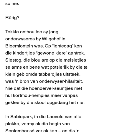
só nie.
Rêrig?
Tokkie onthou toe sy jong 
onderwyseres by Wilgehof in 
Bloemfontein was. Op “lentedag” kon 
die kindertjies “gewone klere” aantrek. 
Siestog, die blou are op die meisietjies 
se arms en bene wat potsierlik by die te 
klein geblomde tabberdjies uitsteek, 
was ‘n bron van onderwyser-hilariteit. 
Nie dat die hoendervel-seuntjies met 
hul kortmou-hempies meer vanpas 
geklee by die skool opgedaag het nie.
In Sabiepark, in die Laeveld van alle 
plekke, vermy ek die begin van 
September só ver ek kan – en dis ‘n 