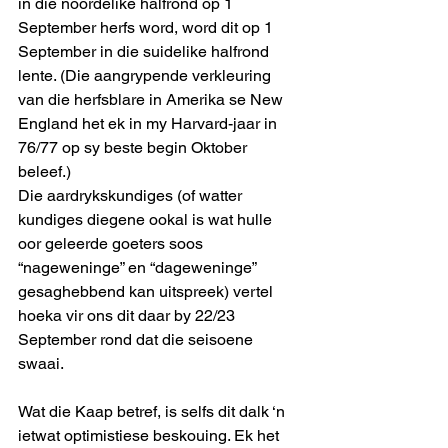
in die noordelike halfrond op 1 
September herfs word, word dit op 1 
September in die suidelike halfrond 
lente. (Die aangrypende verkleuring 
van die herfsblare in Amerika se New 
England het ek in my Harvard-jaar in 
76/77 op sy beste begin Oktober 
beleef.)
Die aardrykskundiges (of watter 
kundiges diegene ookal is wat hulle 
oor geleerde goeters soos 
“nageweninge” en “dageweninge” 
gesaghebbend kan uitspreek) vertel 
hoeka vir ons dit daar by 22/23 
September rond dat die seisoene 
swaai.
Wat die Kaap betref, is selfs dit dalk ‘n 
ietwat optimistiese beskouing. Ek het 