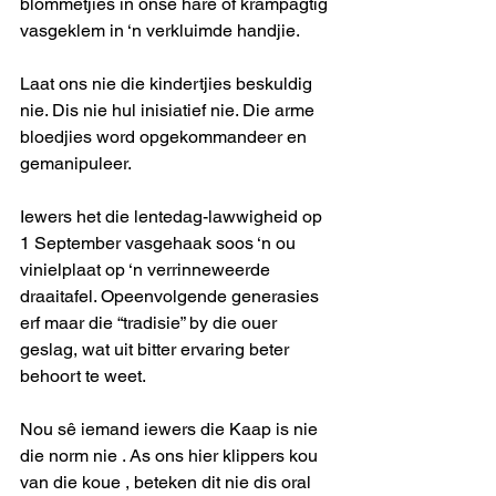
blommetjies in onse hare of krampagtig 
vasgeklem in ‘n verkluimde handjie.
Laat ons nie die kindertjies beskuldig 
nie. Dis nie hul inisiatief nie. Die arme 
bloedjies word opgekommandeer en 
gemanipuleer.
Iewers het die lentedag-lawwigheid op 
1 September vasgehaak soos ‘n ou 
vinielplaat op ‘n verrinneweerde 
draaitafel. Opeenvolgende generasies 
erf maar die “tradisie” by die ouer 
geslag, wat uit bitter ervaring beter 
behoort te weet.
Nou sê iemand iewers die Kaap is nie 
die norm nie . As ons hier klippers kou 
van die koue , beteken dit nie dis oral 