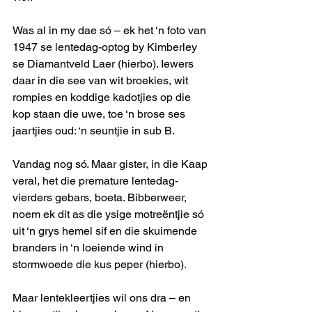
Was al in my dae só – ek het ‘n foto van 
1947 se lentedag-optog by Kimberley 
se Diamantveld Laer (hierbo). Iewers 
daar in die see van wit broekies, wit 
rompies en koddige kadotjies op die 
kop staan die uwe, toe ‘n brose ses 
jaartjies oud: ‘n seuntjie in sub B. 
Vandag nog só. Maar gister, in die Kaap 
veral, het die premature lentedag-
vierders gebars, boeta. Bibberweer, 
noem ek dit as die ysige motreëntjie só 
uit ‘n grys hemel sif en die skuimende 
branders in ‘n loeiende wind in 
stormwoede die kus peper (hierbo).
Maar lentekleertjies wil ons dra – en 