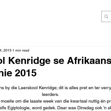
4, 2015
1 min read
l Kenridge se Afrikaan
nie 2015
s by die Laerskool Kenridge; dit is alles pret en ter verr
leerders.
 moeite om die laaste week van die kwartaal nuttig én pre
elfs Egiptologie, word gedek. Daar was Dinsdag ook 'n sk