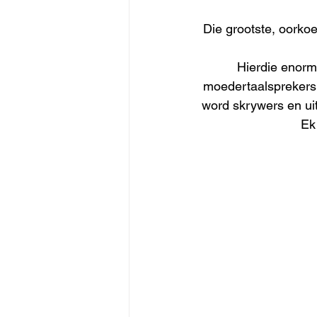
Die grootste, oorko
Hierdie enorme
moedertaalsprekers 
word skrywers en u
Ek