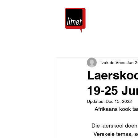
Tuis
Blog
Izak de Vries
Jun 2
Laerskoo
19-25 Ju
Updated:
Dec 15, 2022
Afrikaans kook tan
Die laerskool doen
Verskeie temas, s