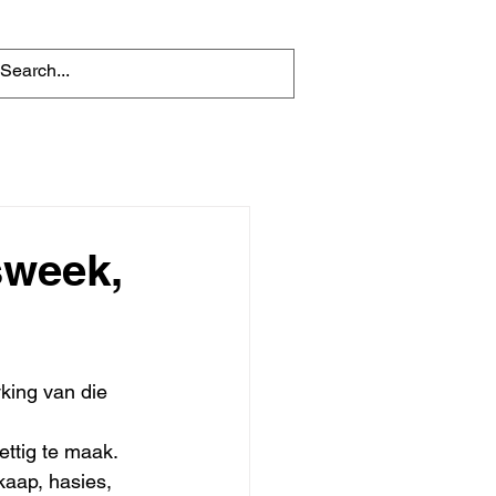
sweek,
yking van die 
ttig te maak. 
aap, hasies, 