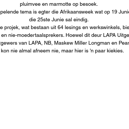
pluimvee en marmotte op besoek.
epelende tema is egter die Afrikaansweek wat op 19 Junie
die 25ste Junie sal eindig.
 projek, wat bestaan uit 64 lesings en werkswinkels, bied
en nie-moedertaalsprekers. Hoewel dit deur LAPA Uitgew
itgewers van LAPA, NB, Maskew Miller Longman en Pear
 kon nie almal afneem nie, maar hier is 'n paar kiekies.