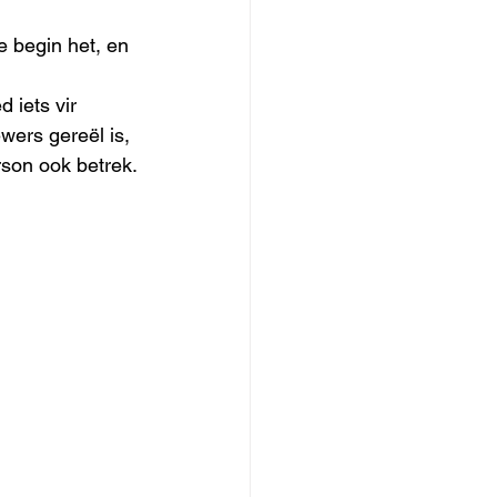
 begin het, en 
 iets vir 
ers gereël is, 
son ook betrek.