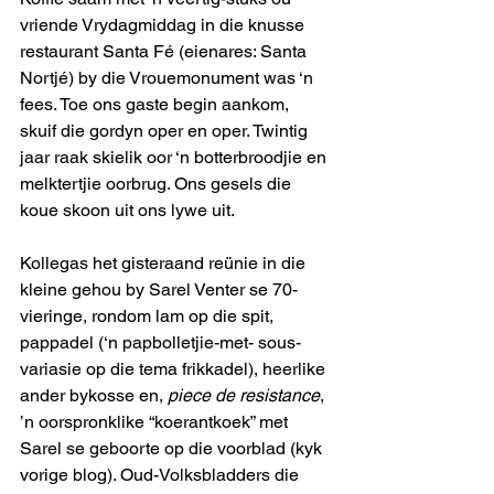
vriende Vrydagmiddag in die knusse 
restaurant Santa Fé (eienares: Santa 
Nortjé) by die Vrouemonument was ‘n 
fees. Toe ons gaste begin aankom, 
skuif die gordyn oper en oper. Twintig 
jaar raak skielik oor ‘n botterbroodjie en 
melktertjie oorbrug. Ons gesels die 
koue skoon uit ons lywe uit.
Kollegas het gisteraand reünie in die 
kleine gehou by Sarel Venter se 70-
vieringe, rondom lam op die spit, 
pappadel (‘n papbolletjie-met- sous-
variasie op die tema frikkadel), heerlike 
ander bykosse en, 
piece de resistance
, 
’n oorspronklike “koerantkoek” met 
Sarel se geboorte op die voorblad (kyk 
vorige blog). Oud-Volksbladders die 