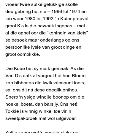
vroeër twee sulke gelukkige skofte 
deurgebring het nie – 1966 tot 1974 en 
toe weer 1980 tot 1992. ‘n Kuier propvol 
groot K’s is dié naweek ingepas – met 
al die ophef oor die “koningin van klets” 
se besoek maar onderlangs op ons 
persoonlike lysie van groot dinge en 
groot oomblikke.      
Die Koue het sy merk gemaak. As die 
Van D’s dalk al vergeet het hoe Bloem 
kan bibber as die kwik vriespunt toets, 
sal ons dit ná dese deeglik onthou. 
Snerp ‘n ysige windjie boonop om die 
hoeke, boeta, dan bars jy. Ons het! 
Tokkie is vinnig winkel toe vir ‘n 
sweetpakbroek met wol uitgevoer.
Koffie saam met ‘n veertig-stuks ou 