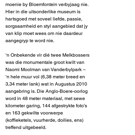
moenie by Bloemfontein verbyjaag nie. 
Hier in die uitsonderlike museum is 
hartsgoed met soveel liefde, passie, 
sorgsaamheid en styl aangebied dat jy 
van klip moet wees om nie daardeur 
aangegryp te word nie.
‘n Onbekende vir dié twee Melkbossers 
was die monumentale groot kwilt van 
Naomi Moolman van Vanderbylpark – 
‘n hele muur vol (6,38 meter breed en 
3,34 meter lank) wat in Augustus 2010 
aangebring is. Die Anglo-Boere-oorlog 
word in 48 meter materiaal, met sewe 
kilometer garing, 144 afgestrykte foto’s 
en 163 gekwilte voorwerpe 
(koffieketels, vuurherde, doilies, ens) 
treffend uitgebeeld.