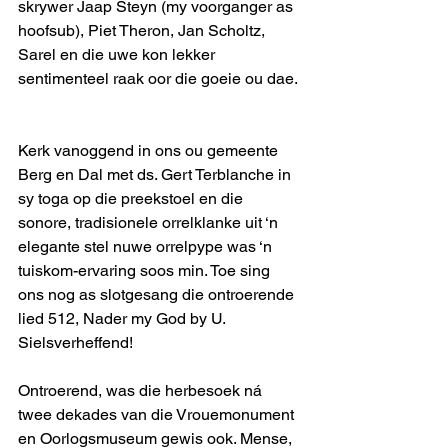
skrywer Jaap Steyn (my voorganger as 
hoofsub), Piet Theron, Jan Scholtz, 
Sarel en die uwe kon lekker 
sentimenteel raak oor die goeie ou dae. 
Kerk vanoggend in ons ou gemeente 
Berg en Dal met ds. Gert Terblanche in 
sy toga op die preekstoel en die 
sonore, tradisionele orrelklanke uit ‘n 
elegante stel nuwe orrelpype was ‘n 
tuiskom-ervaring soos min. Toe sing 
ons nog as slotgesang die ontroerende 
lied 512, Nader my God by U. 
Sielsverheffend!
Ontroerend, was die herbesoek ná 
twee dekades van die Vrouemonument 
en Oorlogsmuseum gewis ook. Mense, 