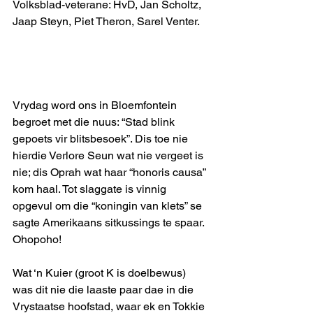
Volksblad-veterane: HvD, Jan Scholtz, 
Jaap Steyn, Piet Theron, Sarel Venter. 
Vrydag word ons in Bloemfontein 
begroet met die nuus: “Stad blink 
gepoets vir blitsbesoek”. Dis toe nie 
hierdie Verlore Seun wat nie vergeet is 
nie; dis Oprah wat haar “honoris causa” 
kom haal. Tot slaggate is vinnig 
opgevul om die “koningin van klets” se 
sagte Amerikaans sitkussings te spaar. 
Ohopoho!
Wat ‘n Kuier (groot K is doelbewus) 
was dit nie die laaste paar dae in die 
Vrystaatse hoofstad, waar ek en Tokkie 