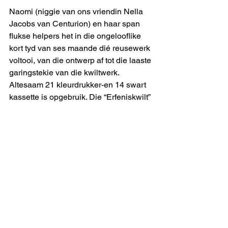
Naomi (niggie van ons vriendin Nella 
Jacobs van Centurion) en haar span 
flukse helpers het in die ongelooflike 
kort tyd van ses maande dié reusewerk 
voltooi, van die ontwerp af tot die laaste 
garingstekie van die kwiltwerk. 
Altesaam 21 kleurdrukker-en 14 swart 
kassette is opgebruik. Die “Erfeniskwilt” 
heet hierdie indrukwekkende 
liefdesarbeid van die Vanderbylparkers, 
en ‘n onvervangbare erfenis is dit 
inderdaad.
Die bewondering, dankbaarheid en 
bewoënheid wat in die besoekersboek 
uitgestort word deur strome 
buitelanders en besoekers uit elke 
uithoek van die land, spreek boekdele. 