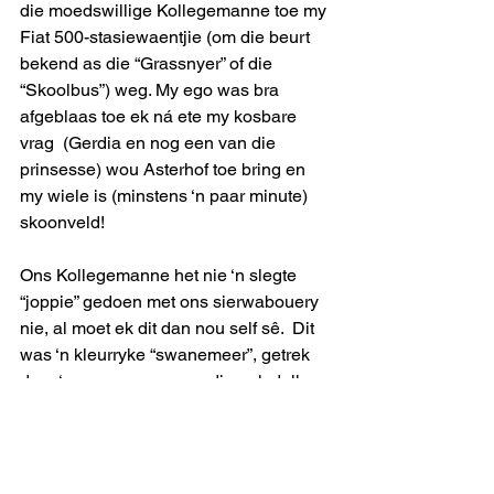
die moedswillige Kollegemanne toe my 
Fiat 500-stasiewaentjie (om die beurt 
bekend as die “Grassnyer” of die 
“Skoolbus”) weg. My ego was bra 
afgeblaas toe ek ná ete my kosbare 
vrag  (Gerdia en nog een van die 
prinsesse) wou Asterhof toe bring en 
my wiele is (minstens ‘n paar minute)  
skoonveld!
Ons Kollegemanne het nie ‘n slegte 
“joppie” gedoen met ons sierwabouery 
nie, al moet ek dit dan nou self sê.  Dit 
was ‘n kleurryke “swanemeer”, getrek 
deur ‘n swaan, waarvan die nek dalk 
ietwat eleganter kon gewees het.  Die 
skoonhede was op groot waterlelies, 
alles uit gevoude kreukelpapier 
vervaardig. Die raamwerk was van 