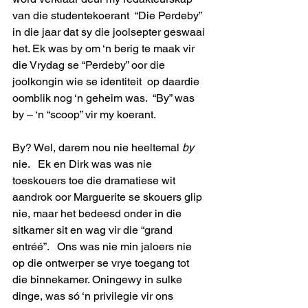
van die studentekoerant  “Die Perdeby” 
in die jaar dat sy die joolsepter geswaai 
het. Ek was by om ‘n berig te maak vir 
die Vrydag se “Perdeby” oor die 
joolkongin wie se identiteit  op daardie 
oomblik nog ‘n geheim was.  “By” was 
by – ‘n “scoop” vir my koerant.     
By? Wel, darem nou nie heeltemal 
by
nie.   Ek en Dirk was was nie 
toeskouers toe die dramatiese wit 
aandrok oor Marguerite se skouers glip 
nie, maar het bedeesd onder in die 
sitkamer sit en wag vir die “grand 
entréé”.   Ons was nie min jaloers nie 
op die ontwerper se vrye toegang tot 
die binnekamer. Oningewy in sulke 
dinge, was só ‘n privilegie vir ons 