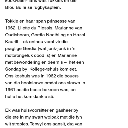
kookwater-flank was Tukkies en die 
Blou Bulle se rugbykaptein.   
Tokkie en haar span prinsesse van 
1962, Lilette du Plessis, Marianne van 
Oudtshoorn, Gerdia Neethling en Hazel 
Kaurill – ek onthou veral vir die 
pragtige Gerdia (wat jonk-jonk in ‘n 
motorongeluk dood is) en Marianne 
met bewondering en deernis –  het een 
Sondag by  Kollege-tehuis kom eet.  
Ons koshuis was in 1962 die bouers 
van die hoofsierwa omdat ons sierwa in 
1961 as die beste bekroon was, en 
hulle het kom dankie sê.  
Ek was huisvoorsitter en gasheer by 
die ete in my swart wolpak met die fyn 
wit strepies. Terwyl ons aansit, dra van 