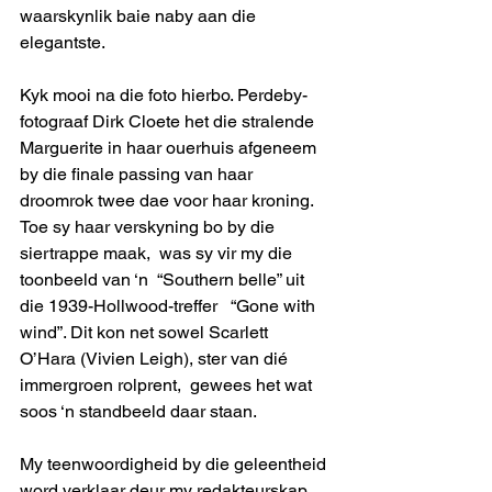
waarskynlik baie naby aan die 
elegantste.
Kyk mooi na die foto hierbo. Perdeby-
fotograaf Dirk Cloete het die stralende 
Marguerite in haar ouerhuis afgeneem 
by die finale passing van haar 
droomrok twee dae voor haar kroning. 
Toe sy haar verskyning bo by die 
siertrappe maak,  was sy vir my die 
toonbeeld van ‘n  “Southern belle” uit 
die 1939-Hollwood-treffer   “Gone with 
wind”. Dit kon net sowel Scarlett 
O’Hara (Vivien Leigh), ster van dié 
immergroen rolprent,  gewees het wat 
soos ‘n standbeeld daar staan.
My teenwoordigheid by die geleentheid 
word verklaar deur my redakteurskap 