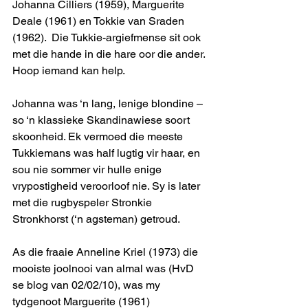
Johanna Cilliers (1959), Marguerite 
Deale (1961) en Tokkie van Sraden 
(1962).  Die Tukkie-argiefmense sit ook 
met die hande in die hare oor die ander. 
Hoop iemand kan help. 
Johanna was ‘n lang, lenige blondine – 
so ‘n klassieke Skandinawiese soort 
skoonheid. Ek vermoed die meeste 
Tukkiemans was half lugtig vir haar, en 
sou nie sommer vir hulle enige 
vrypostigheid veroorloof nie. Sy is later 
met die rugbyspeler Stronkie 
Stronkhorst (‘n agsteman) getroud.  
As die fraaie Anneline Kriel (1973) die 
mooiste joolnooi van almal was (HvD 
se blog van 02/02/10), was my 
tydgenoot Marguerite (1961) 