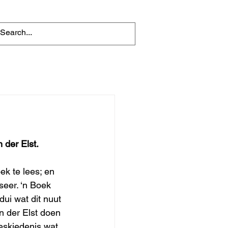
der Elst. 
k te lees; en 
eer. ‘n Boek 
dui wat dit nuut 
n der Elst doen 
eskiedenis wat 