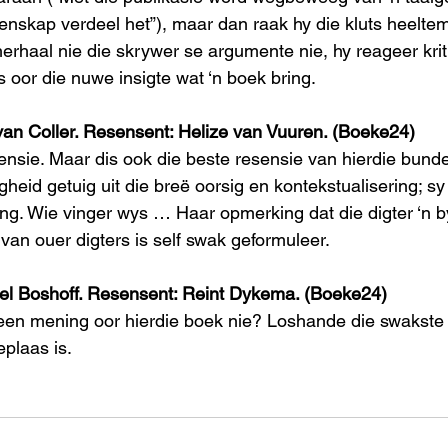
nskap verdeel het”), maar dan raak hy die kluts heeltema
erhaal nie die skrywer se argumente nie, hy reageer kriti
s oor die nuwe insigte wat ‘n boek bring.
an Coller. Resensent: Helize van Vuuren. (Boeke24)
ensie. Maar dis ook die beste resensie van hierdie bundel
heid getuig uit die breë oorsig en kontekstualisering; s
ing. Wie vinger wys … Haar opmerking dat die digter ‘n 
 van ouer digters is self swak geformuleer.
rel Boshoff. Resensent: Reint Dykema. (Boeke24)
en mening oor hierdie boek nie? Loshande die swakste 
plaas is.