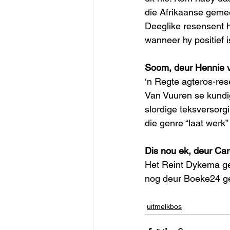
die Afrikaanse gemee
Deeglike resensent h
wanneer hy positief i
Soom, deur Hennie v
‘n Regte agteros-res
Van Vuuren se kundig
slordige teksversorg
die genre “laat werk”
Dis nou ek, deur Ca
Het Reint Dykema ge
nog deur Boeke24 ge
uitmelkbos