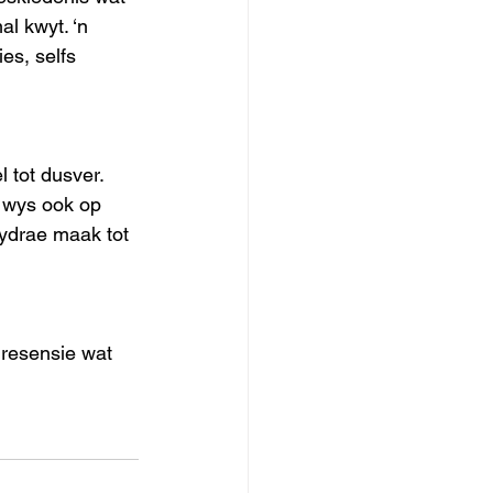
l kwyt. ‘n 
es, selfs 
 tot dusver. 
y wys ook op 
bydrae maak tot 
resensie wat 