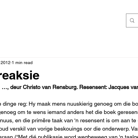
 2012
1 min read
reaksie
 …, deur Christo van Rensburg. Resensent: Jacques van 
e dinge reg: Hy maak mens nuuskierig genoeg om die boe
enoeg om te wens iemand anders het die boek geresens
 nuus, en die primêre taak van ‘n resensent is om aan te 
houd verskil van vorige beskouings oor die onderwerp. Va
araan (“Met dié publikasie word wegbeweeg van ‘n taalg