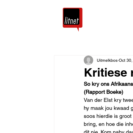
Tuis
Blog
Uitmelkbos
Oct 30,
Kritiese 
So kry ons Afrikaans
(Rapport Boeke)
Van der Elst kry twe
hy maak jou kwaad g
soos hierdie is groot
bring, en hoe die in
dit nie. Kom naby da