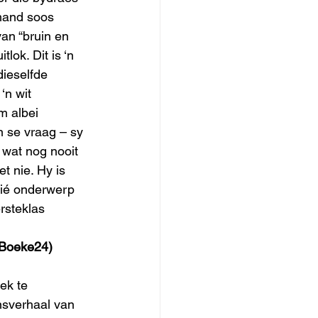
mand soos 
an “bruin en 
lok. Dit is ‘n 
ieselfde 
n wit 
m albei 
n se vraag – sy 
 wat nog nooit 
t nie. Hy is 
dié onderwerp 
rsteklas 
(Boeke24)
ek te 
nsverhaal van 