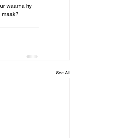
uur waarna hy 
te maak?
See All