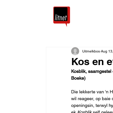
Tuis
Blog
Uitmelkbos
Aug 13
Kos en e
Kosblik, saamgestel
Boeke)
Die lekkerte van ‘n 
wil reageer, op baie 
openingsin, terwyl h
ek 
Kosblik
 self gele