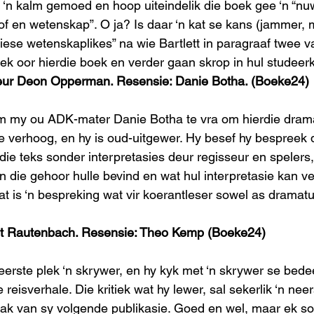
 ‘n kalm gemoed en hoop uiteindelik die boek gee ‘n “n
of en wetenskap”. O ja? Is daar ‘n kat se kans (jammer, 
tiese wetenskaplikes” na wie Bartlett in paragraaf twee v
loek oor hierdie boek en verder gaan skrop in hul studee
eur Deon Opperman. Resensie: Danie Botha. (Boeke24)
om my ou ADK-mater Danie Botha te vra om hierdie drama
e verhoog, en hy is oud-uitgewer. Hy besef hy bespreek 
die teks sonder interpretasies deur regisseur en spelers,
 die gehoor hulle bevind en wat hul interpretasie kan ve
at is ‘n bespreking wat vir koerantleser sowel as dramatu
it Rautenbach. Resensie: Theo Kemp (Boeke24)
eerste plek ‘n skrywer, en hy kyk met ‘n skrywer se bed
reisverhale. Die kritiek wat hy lewer, sal sekerlik ‘n neer
k van sy volgende publikasie. Goed en wel, maar ek so