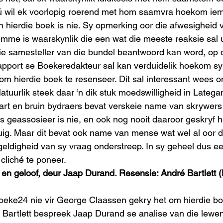
óú wil ek voorlopig roerend met hom saamvra hoekom ie
n hierdie boek is nie. Sy opmerking oor die afwesigheid v
mme is waarskynlik die een wat die meeste reaksie sal uit
ie samesteller van die bundel beantwoord kan word, op d
pport se Boekeredakteur sal kan verduidelik hoekom sy ‘
om hierdie boek te resenseer. Dit sal interessant wees o
atuurlik steek daar ‘n dik stuk moedswilligheid in Latega
art en bruin bydraers bevat verskeie name van skrywers
 geassosieer is nie, en ook nog nooit daaroor geskryf he
uig. Maar dit bevat ook name van mense wat wel al oor 
 geldigheid van sy vraag onderstreep. In sy geheel dus ee
cliché te poneer.
en geloof, deur Jaap Durand. Resensie: André Bartlett 
Boeke24 nie vir George Claassen gekry het om hierdie bo
 Bartlett bespreek Jaap Durand se analise van die lewe