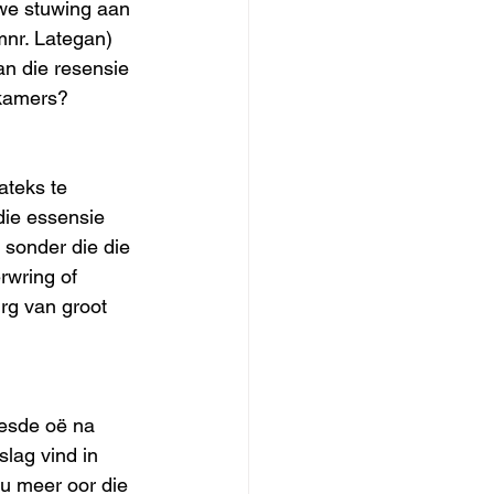
uwe stuwing aan 
mnr. Lategan) 
an die resensie 
rkamers?
teks te 
die essensie 
 sonder die die 
rwring of 
rg van groot 
eesde oë na 
slag vind in 
u meer oor die 