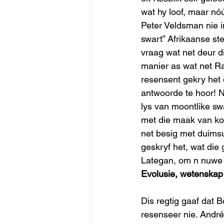
wat hy loof, maar n
Peter Veldsman nie i
swart” Afrikaanse ste
vraag wat net deur d
manier as wat net Ra
resensent gekry het 
antwoorde te hoor! N
lys van moontlike sw
met die maak van kos
net besig met duims
geskryf het, wat die
Lategan, om n nuwe 
Evolusie, wetenskap 
Dis regtig gaaf dat 
resenseer nie. André