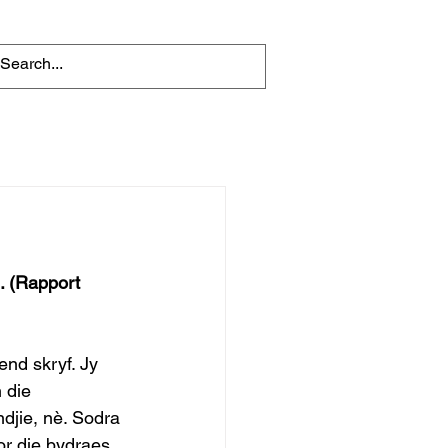
. (Rapport 
nd skryf. Jy 
 die 
djie, nè. Sodra 
or die bydraes 