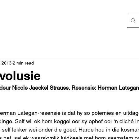
, 2013
2 min read
volusie
 deur Nicole Jaeckel Strauss. Resensie: Herman Lategan
Herman Lategan-resensie is dat hy so polemies en uitdage
dinge. Self wil ek hom koggel oor sy ophef oor ‘n cliché in
y self lekker wei onder die goed. Harde hou in die kosman
es het, sal ek waarskynlik luidkeels met hom saamstem o