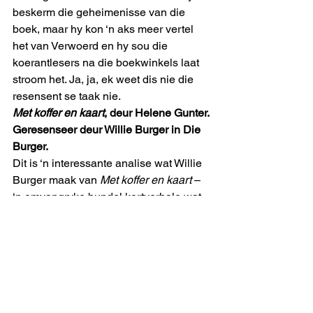
beskerm die geheimenisse van die 
boek, maar hy kon ‘n aks meer vertel 
het van Verwoerd en hy sou die 
koerantlesers na die boekwinkels laat 
stroom het. Ja, ja, ek weet dis nie die 
resensent se taak nie.
Met koffer en kaart
, deur Helene Gunter.
Geresenseer deur Willie Burger in Die 
Burger.
Dit is ‘n interessante analise wat Willie 
Burger maak van 
Met koffer en kaart
 – 
‘n omvangryke bundel kortverhale wat 
in die laaste instansie een groot gebrek 
het, naamlik dat dit bly vassteek “in ‘n 
klein realisme”. Mense se ongemak 
eskaleer nooit tot onthutsing nie – ‘n 
beskrywing wat mens baie laat dink 
aan die soort dinge waarteen die 