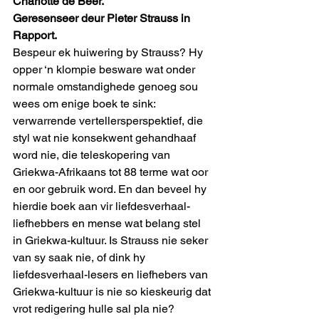
Charlotte de Beer.
Geresenseer deur Pieter Strauss in 
Rapport.
Bespeur ek huiwering by Strauss? Hy 
opper ‘n klompie besware wat onder 
normale omstandighede genoeg sou 
wees om enige boek te sink: 
verwarrende vertellersperspektief, die 
styl wat nie konsekwent gehandhaaf 
word nie, die teleskopering van 
Griekwa-Afrikaans tot 88 terme wat oor 
en oor gebruik word. En dan beveel hy 
hierdie boek aan vir liefdesverhaal-
liefhebbers en mense wat belang stel 
in Griekwa-kultuur. Is Strauss nie seker 
van sy saak nie, of dink hy 
liefdesverhaal-lesers en liefhebers van 
Griekwa-kultuur is nie so kieskeurig dat 
vrot redigering hulle sal pla nie?