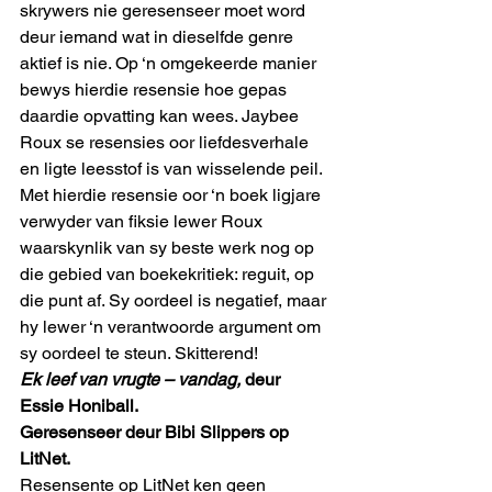
skrywers nie geresenseer moet word 
deur iemand wat in dieselfde genre 
aktief is nie. Op ‘n omgekeerde manier 
bewys hierdie resensie hoe gepas 
daardie opvatting kan wees. Jaybee 
Roux se resensies oor liefdesverhale 
en ligte leesstof is van wisselende peil. 
Met hierdie resensie oor ‘n boek ligjare 
verwyder van fiksie lewer Roux 
waarskynlik van sy beste werk nog op 
die gebied van boekekritiek: reguit, op 
die punt af. Sy oordeel is negatief, maar 
hy lewer ‘n verantwoorde argument om 
sy oordeel te steun. Skitterend!
Ek leef van vrugte – vandag,
 deur 
Essie Honiball.
Geresenseer deur Bibi Slippers op 
LitNet.
Resensente op LitNet ken geen 