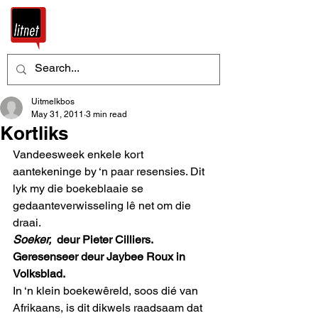
Uitmelkbos
May 31, 2011
3 min read
Kortliks
Vandeesweek enkele kort 
aantekeninge by ‘n paar resensies. Dit 
lyk my die boekeblaaie se 
gedaanteverwisseling lê net om die 
draai.
Soeker, 
 deur Pieter Cilliers.
Geresenseer deur Jaybee Roux in 
Volksblad.
In ‘n klein boekewêreld, soos dié van 
Afrikaans, is dit dikwels raadsaam dat 