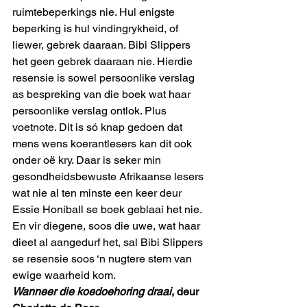
ruimtebeperkings nie. Hul enigste 
beperking is hul vindingrykheid, of 
liewer, gebrek daaraan. Bibi Slippers 
het geen gebrek daaraan nie. Hierdie 
resensie is sowel persoonlike verslag 
as bespreking van die boek wat haar 
persoonlike verslag ontlok. Plus 
voetnote. Dit is só knap gedoen dat 
mens wens koerantlesers kan dit ook 
onder oë kry. Daar is seker min 
gesondheidsbewuste Afrikaanse lesers 
wat nie al ten minste een keer deur 
Essie Honiball se boek geblaai het nie. 
En vir diegene, soos die uwe, wat haar 
dieet al aangedurf het, sal Bibi Slippers 
se resensie soos ‘n nugtere stem van 
ewige waarheid kom.
Wanneer die koedoehoring draai
, deur 