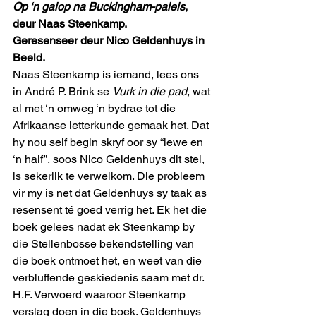
Op ‘n galop na Buckingham-paleis
, 
deur Naas Steenkamp.
Geresenseer deur Nico Geldenhuys in 
Beeld.
Naas Steenkamp is iemand, lees ons 
in André P. Brink se 
Vurk in die pad
, wat 
al met ‘n omweg ‘n bydrae tot die 
Afrikaanse letterkunde gemaak het. Dat 
hy nou self begin skryf oor sy “lewe en 
‘n half”, soos Nico Geldenhuys dit stel, 
is sekerlik te verwelkom. Die probleem 
vir my is net dat Geldenhuys sy taak as 
resensent té goed verrig het. Ek het die 
boek gelees nadat ek Steenkamp by 
die Stellenbosse bekendstelling van 
die boek ontmoet het, en weet van die 
verbluffende geskiedenis saam met dr. 
H.F. Verwoerd waaroor Steenkamp 
verslag doen in die boek. Geldenhuys 