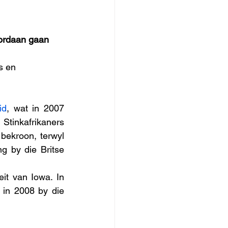
Jordaan gaan 
s en 
id
, wat in 2007 
Stinkafrikaners 
(2000) en Equatoria (2006). Stinkafrikaners is met die Eugene Marais-prys bekroon, terwyl 
g by die Britse 
it van Iowa. In 
in 2008 by die 