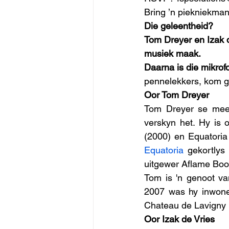
Bring ’n piekniekman
Die geleentheid?
Tom Dreyer en Izak d
musiek maak.
Daarna is die mikrof
pennelekkers, kom g
Oor Tom Dreyer
Tom Dreyer se mees
verskyn het. Hy is 
Equatoria
 gekortlys
uitgewer Aflame Boo
Tom is 'n genoot van
2007 was hy inwonen
Chateau de Lavigny i
Oor Izak de Vries