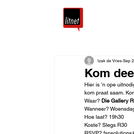
Tuis
Blog
Izak de Vries
Sep 2
Kom dee
Hier is ’n ope uitno
kom praat saam. Kom
Waar? 
Die Gallery R
Wanneer? Woensdag
Hoe laat? 19h30
Koste? Slegs R30
RSVP? fspsolutions