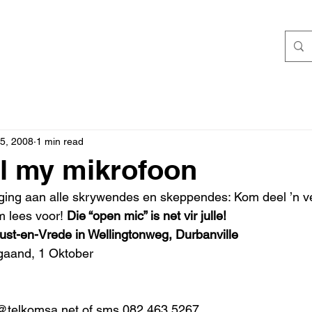
5, 2008
1 min read
l my mikrofoon
diging aan alle skrywendes en skeppendes: Kom deel ’n 
 lees voor! 
Die “open mic” is net vir julle!
ust-en-Vrede in Wellingtonweg, Durbanville
aand, 1 Oktober
@telkomsa.net of sms 082 463 5267 