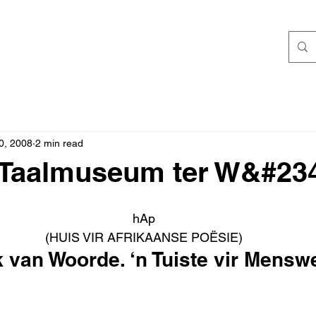
0, 2008
2 min read
 Taalmuseum ter W&#234
hAp
(HUIS VIR AFRIKAANSE POËSIE)
k van Woorde. ‘n Tuiste vir Mensw