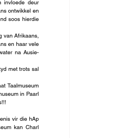
invloede deur 
ns ontwikkel en 
nd soos hierdie 
 van Afrikaans, 
ns en haar vele 
water na Ausie-
d met trots sal 
aat Taalmuseum 
useum in Paarl 
!!!
nis vir die hAp 
seum kan Charl 