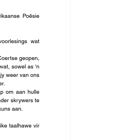
ikaanse Poësie 
orlesings wat 
Coertse geopen, 
at, sowel as ‘n 
jy weer van ons 
er.
p om aan hulle 
der skrywers te 
kuns aan.
ke taalhawe vir 