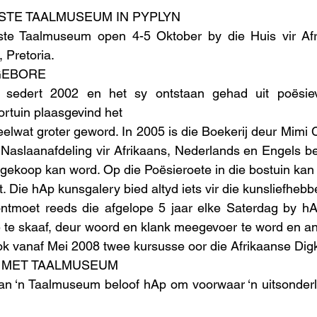
STE TAALMUSEUM IN PYPLYN 
ste Taalmuseum open 4-5 Oktober by die Huis vir Afr
, Pretoria.
GEBORE
sedert 2002 en het sy ontstaan gehad uit poësievo
ortuin plaasgevind het 
elwat groter geword. In 2005 is die Boekerij deur Mimi 
 Naslaanafdeling vir Afrikaans, Nederlands en Engels bev
gekoop kan word. Op die Poësieroete in die bostuin kan 
. Die hAp kunsgalery bied altyd iets vir die kunsliefhebb
tmoet reeds die afgelope 5 jaar elke Saterdag by hA
 te skaaf, deur woord en klank meegevoer te word en an
ok vanaf Mei 2008 twee kursusse oor die Afrikaanse Dig
N MET TAALMUSEUM
an ‘n Taalmuseum beloof hAp om voorwaar ‘n uitsonderli