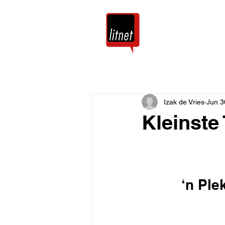
Tuis
Blog
Izak de Vries
Jun 3
Kleinste
‘n Ple