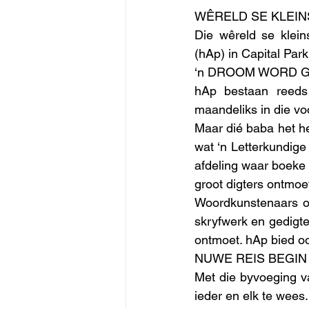
WÊRELD SE KLEIN
Die wêreld se klein
(hAp) in Capital Park
‘n DROOM WORD 
hAp bestaan reeds 
maandeliks in die vo
Maar dié baba het he
wat ‘n Letterkundige
afdeling waar boeke 
groot digters ontmoet
Woordkunstenaars on
skryfwerk en gedigte
ontmoet. hAp bied o
NUWE REIS BEGI
Met die byvoeging v
ieder en elk te wees.