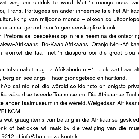
 wat wag om ontdek te word. Met ‘n mengelmoes van 
oi, Frans, Portugees en ander inheemse tale het Afrikaa
suitdrukking van miljoene mense – elkeen so uiteenlope
aar almal gebind deur ‘n gemeenskaplike klank. 
retoria sal besoekers op ‘n reis neem na die ontspring
kwa-Afrikaans, Bo-Kaap Afrikaans, Oranjerivier-Afrikaa
 kronkel die taal met ‘n diaspora oor die groot blou 
r telkemale terug na Afrikabodem – ‘n plek wat haar alty
s, berg en seelangs – haar grondgebied en hartland.
Ap sal nie net die wêreld se kleinste en enigste priv
die wêreld se tweede Taalmuseum. Die Afrikaanse Taalm
gste ander Taalmuseum in die wêreld. Welgedaan Afrikaans
WELKOM
s wat graag items van belang in die Afrikaanse geskiede
nk of betrokke wil raak by die vestiging van die mu
 9212 of info@hap.co.za kontak.