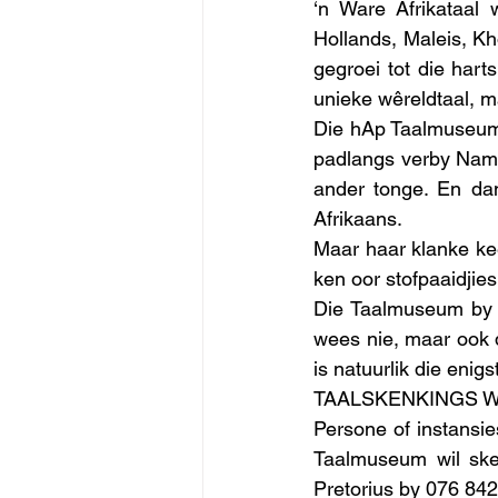
‘n Ware Afrikataal
Hollands, Maleis, Kh
gegroei tot die hart
unieke wêreldtaal, m
Die hAp Taalmuseum P
padlangs verby Nama
ander tonge. En dan
Afrikaans. 
Maar haar klanke kee
ken oor stofpaaidjie
Die Taalmuseum by h
wees nie, maar ook 
is natuurlik die eni
TAALSKENKINGS 
Persone of instansie
Taalmuseum wil ske
Pretorius by 076 842