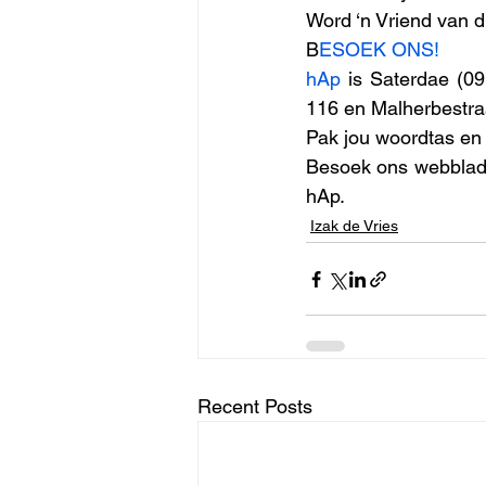
Word ‘n Vriend van d
B
ESOEK ONS!
hAp 
is Saterdae (09
116 en Malherbestraa
Pak jou woordtas en
Besoek ons webblad 
hAp.
Izak de Vries
Recent Posts