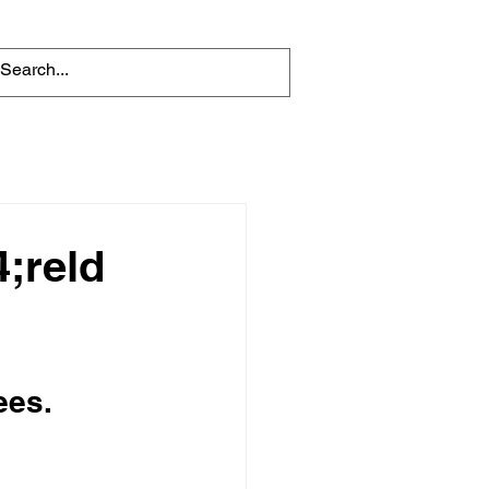
;reld
ees.