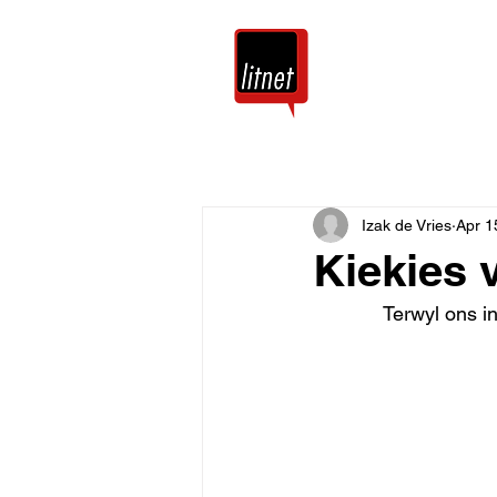
Tuis
Blog
Izak de Vries
Apr 1
Kiekies 
Terwyl ons i