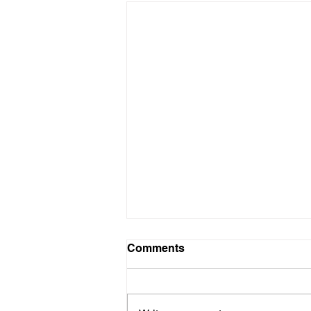
Ena Murray deur die oë van
Comments
ander
Ena Murray: 27 Desember 1936 –
4 Junie 2015 Alle foto's deur