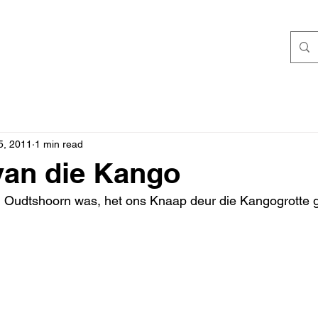
5, 2011
1 min read
van die Kango
n Oudtshoorn was, het ons Knaap deur die Kangogrotte