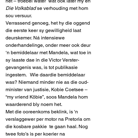
het – troebel water  wat ook later my en 
Die Volksblad
 se verhouding met hom 
sou versuur. 
Verrassend genoeg, het hy die oggend 
die eerste keer sy gewilligheid laat 
deurskemer. Ná intensiewe 
onderhandelinge, onder meer ook deur 
‘n bemiddelaar met Mandela, wat toe in 
sy laaste dae in die Victor Verster-
gevangenis was, is tot publikasie 
ingestem.   Wie daardie bemiddelaar 
was? Niemand minder nie as die oud-
minister van justisie, Kobie Coetsee ‒ 
“my vriend Kôbie”, soos Mandela hom 
waarderend bly noem het. 
Met die ooreenkoms beklink, is ‘n 
verslaggewer per motor na Pretoria om 
die kosbare pakkie  te gaan haal. Nog 
twee foto’s is per koerier na 