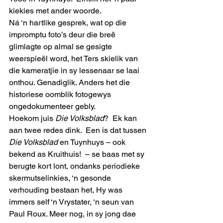
kiekies met ander woorde. 
Ná ‘n hartlike gesprek, wat op die 
impromptu foto’s deur die breë 
glimlagte op almal se gesigte 
weerspieël word, het Ters skielik van 
die kameratjie in sy lessenaar se laai 
onthou. Genadiglik. Anders het die 
historiese oomblik fotogewys  
ongedokumenteer gebly.  
Hoekom juis 
Die Volksblad
?  Ek kan 
aan twee redes dink.  Een is dat tussen 
Die Volksblad 
en Tuynhuys – ook 
bekend as Kruithuis!  – se baas met sy 
berugte kort lont, ondanks periodieke 
skermutselinkies, ‘n gesonde 
verhouding bestaan het, Hy was 
immers self ‘n Vrystater, ‘n seun van 
Paul Roux. Meer nog, in sy jong dae 