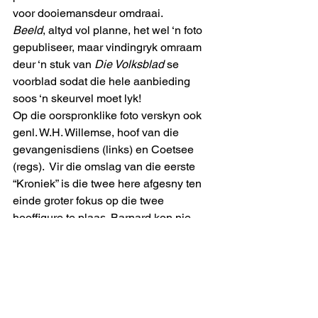
voor dooiemansdeur omdraai. 
Beeld
, altyd vol planne, het wel ‘n foto 
gepubliseer, maar vindingryk omraam 
deur ‘n stuk van 
Die Volksblad 
se 
voorblad sodat die hele aanbieding 
soos ‘n skeurvel moet lyk! 
Op die oorspronklike foto verskyn ook 
genl. W.H. Willemse, hoof van die 
gevangenisdiens (links) en Coetsee 
(regs).  Vir die omslag van die eerste 
“Kroniek” is die twee here afgesny ten 
einde groter fokus op die twee 
hooffigure te plaas. Barnard kon nie 
afgesny word nie, Hy het strategies in 
die middel gestaan. 
Coetsee was in n grimmige luim toe hy 
dit die aand met die boek se 
bekendstelling in Bloemfontein ontdek. 