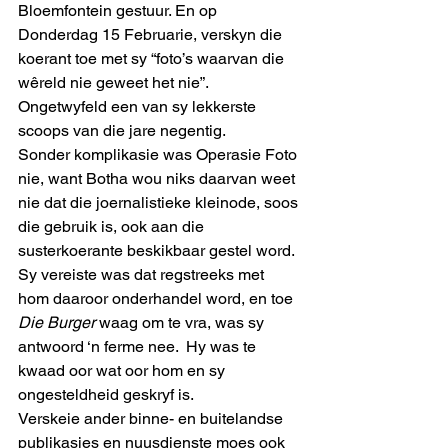
Bloemfontein gestuur. En op 
Donderdag 15 Februarie, verskyn die 
koerant toe met sy “foto’s waarvan die 
wêreld nie geweet het nie”.  
Ongetwyfeld een van sy lekkerste 
scoops van die jare negentig. 
Sonder komplikasie was Operasie Foto 
nie, want Botha wou niks daarvan weet 
nie dat die joernalistieke kleinode, soos 
die gebruik is, ook aan die 
susterkoerante beskikbaar gestel word. 
Sy vereiste was dat regstreeks met 
hom daaroor onderhandel word, en toe 
Die Burger 
waag om te vra, was sy 
antwoord ‘n ferme nee.  Hy was te 
kwaad oor wat oor hom en sy 
ongesteldheid geskryf is. 
Verskeie ander binne- en buitelandse 
publikasies en nuusdienste moes ook 