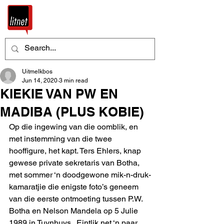
Uitmelkbos
Jun 14, 2020
3 min read
KIEKIE VAN PW EN
MADIBA (PLUS KOBIE)
Op die ingewing van die oomblik, en 
met instemming van die twee 
hooffigure, het kapt. Ters Ehlers, knap 
gewese private sekretaris van Botha, 
met sommer ‘n doodgewone mik-n-druk-
kamaratjie die enigste foto’s geneem 
van die eerste ontmoeting tussen P.W. 
Botha en Nelson Mandela op 5 Julie 
1989 in Tuynhuys.  Eintlik net ‘n paar 