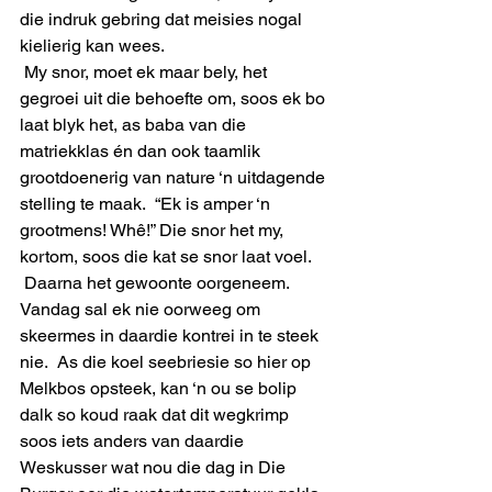
die indruk gebring dat meisies nogal 
kielierig kan wees.  
 My snor, moet ek maar bely, het 
gegroei uit die behoefte om, soos ek bo 
laat blyk het, as baba van die 
matriekklas én dan ook taamlik 
grootdoenerig van nature ‘n uitdagende 
stelling te maak.  “Ek is amper ‘n 
grootmens! Whê!” Die snor het my, 
kortom, soos die kat se snor laat voel.
 Daarna het gewoonte oorgeneem.  
Vandag sal ek nie oorweeg om 
skeermes in daardie kontrei in te steek 
nie.  As die koel seebriesie so hier op 
Melkbos opsteek, kan ‘n ou se bolip 
dalk so koud raak dat dit wegkrimp 
soos iets anders van daardie 
Weskusser wat nou die dag in Die 