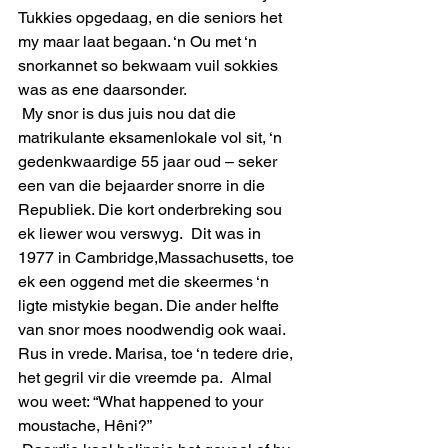
Tukkies opgedaag, en die seniors het 
my maar laat begaan. ‘n Ou met ‘n 
snorkannet so bekwaam vuil sokkies 
was as ene daarsonder.
 My snor is dus juis nou dat die 
matrikulante eksamenlokale vol sit, ‘n 
gedenkwaardige 55 jaar oud – seker 
een van die bejaarder snorre in die 
Republiek. Die kort onderbreking sou 
ek liewer wou verswyg.  Dit was in 
1977 in Cambridge,Massachusetts, toe 
ek een oggend met die skeermes ‘n 
ligte mistykie began. Die ander helfte 
van snor moes noodwendig ook waai. 
Rus in vrede. Marisa, toe ‘n tedere drie, 
het gegril vir die vreemde pa.  Almal 
wou weet: “What happened to your 
moustache, Hêni?”