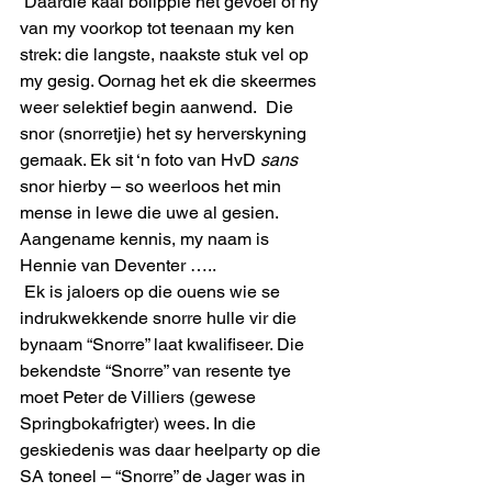
 Daardie kaal bolippie het gevoel of hy 
van my voorkop tot teenaan my ken 
strek: die langste, naakste stuk vel op 
my gesig. Oornag het ek die skeermes 
weer selektief begin aanwend.  Die 
snor (snorretjie) het sy herverskyning 
gemaak. Ek sit ‘n foto van HvD 
sans
snor hierby – so weerloos het min 
mense in lewe die uwe al gesien.  
Aangename kennis, my naam is 
Hennie van Deventer …..
 Ek is jaloers op die ouens wie se 
indrukwekkende snorre hulle vir die 
bynaam “Snorre” laat kwalifiseer. Die 
bekendste “Snorre” van resente tye 
moet Peter de Villiers (gewese 
Springbokafrigter) wees. In die 
geskiedenis was daar heelparty op die 
SA toneel – “Snorre” de Jager was in 