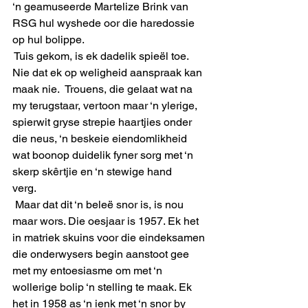
‘n geamuseerde Martelize Brink van 
RSG hul wyshede oor die haredossie 
op hul bolippe.
 Tuis gekom, is ek dadelik spieël toe. 
Nie dat ek op weligheid aanspraak kan 
maak nie.  Trouens, die gelaat wat na 
my terugstaar, vertoon maar ‘n ylerige, 
spierwit gryse strepie haartjies onder 
die neus, ‘n beskeie eiendomlikheid 
wat boonop duidelik fyner sorg met ‘n 
skerp skêrtjie en ‘n stewige hand 
verg.       
 Maar dat dit ‘n beleë snor is, is nou 
maar wors. Die oesjaar is 1957. Ek het 
in matriek skuins voor die eindeksamen 
die onderwysers begin aanstoot gee 
met my entoesiasme om met ‘n 
wollerige bolip ‘n stelling te maak. Ek 
het in 1958 as ‘n ienk met ‘n snor by 