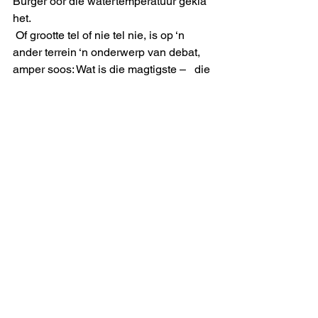
Burger oor die watertemperatuur gekla 
het.
 Of grootte tel of nie tel nie, is op ‘n 
ander terrein ‘n onderwerp van debat, 
amper soos: Wat is die magtigste –   die 
pen of die swaard?  Op grootte (van 
snor) kan ek ongelukkig nie aanspraak 
maak nie. Maar daardie nederige 
snorretjie is ekke.  So sal ek bly tot my 
laaste asem vir laas die haartjies roer 
… of totdat ‘n warkop-verpleegstertjie 
wat verkeerd geluister het, dalk ook 
eendag ‘n ligte mistykjie maak oor waar 
aan my lyf sy my vir die teater moet 
voorberei.     
#BynaamSnorre
#weermagsnorre
#uitmelkbos
#weligesnorre
#snorreweek