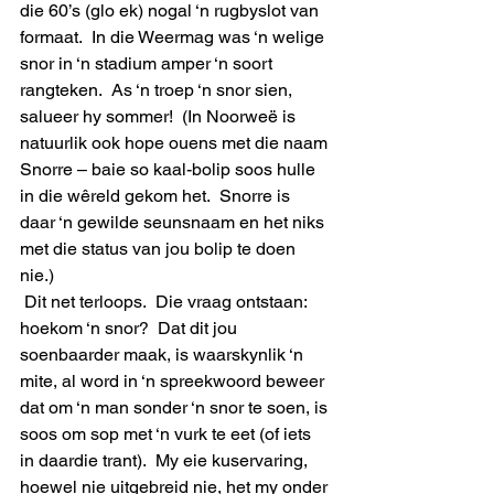
die 60’s (glo ek) nogal ‘n rugbyslot van 
formaat.  In die Weermag was ‘n welige 
snor in ‘n stadium amper ‘n soort 
rangteken.  As ‘n troep ‘n snor sien, 
salueer hy sommer!  (In Noorweë is 
natuurlik ook hope ouens met die naam 
Snorre – baie so kaal-bolip soos hulle 
in die wêreld gekom het.  Snorre is 
daar ‘n gewilde seunsnaam en het niks 
met die status van jou bolip te doen 
nie.) 
 Dit net terloops.  Die vraag ontstaan: 
hoekom ‘n snor?  Dat dit jou 
soenbaarder maak, is waarskynlik ‘n 
mite, al word in ‘n spreekwoord beweer 
dat om ‘n man sonder ‘n snor te soen, is 
soos om sop met ‘n vurk te eet (of iets 
in daardie trant).  My eie kuservaring, 
hoewel nie uitgebreid nie, het my onder 