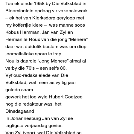
Toe ek einde 1958 by Die Volksblad in 
Bloemfontein opdaag vir vakansiewerk 
– ek het van Klerksdorp geryloop met 
my koffertjie klere –  was manne soos 
Kobus Hamman, Jan van Zyl en 
Herman le Roux van die jong “Menere” 
daar wat duidelik bestem was om diep 
joernalistieke spore te trap. 
Nou is daardie “Jong Menere” almal al 
verby die 70’s – een selfs 80. 
Vyf oud-redaksielede van Die 
Volksblad, wat meer as vyftig jaar 
gelede saam
gewerk het toe wyle Hubert Coetzee 
nog die redakteur was, het 
Dinsdagaand
in Johannesburg Jan van Zyl se 
tagtigste verjaardag gevier. 
Van Zyl (voor), wat Die Volksblad se 