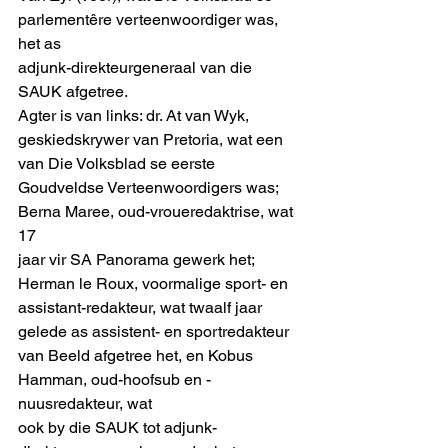
parlementêre verteenwoordiger was, 
het as
adjunk-direkteurgeneraal van die 
SAUK afgetree. 
Agter is van links: dr. At van Wyk, 
geskiedskrywer van Pretoria, wat een 
van Die Volksblad se eerste
Goudveldse Verteenwoordigers was; 
Berna Maree, oud-vroueredaktrise, wat 
17
jaar vir SA Panorama gewerk het; 
Herman le Roux, voormalige sport- en
assistant-redakteur, wat twaalf jaar 
gelede as assistent- en sportredakteur
van Beeld afgetree het, en Kobus 
Hamman, oud-hoofsub en -
nuusredakteur, wat
ook by die SAUK tot adjunk-